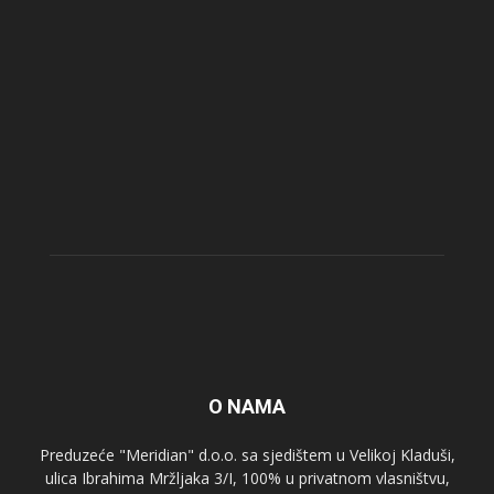
O NAMA
Preduzeće "Meridian" d.o.o. sa sjedištem u Velikoj Kladuši,
ulica Ibrahima Mržljaka 3/I, 100% u privatnom vlasništvu,