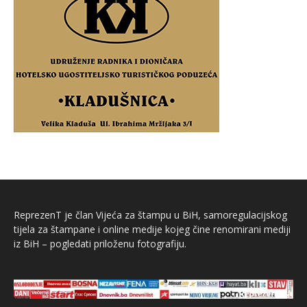
ReprezenT je član Vijeća za štampu u BiH, samoregulacijskog
tijela za štampane i online medije kojeg čine renomirani mediji
iz BiH – pogledati priloženu fotografiju.