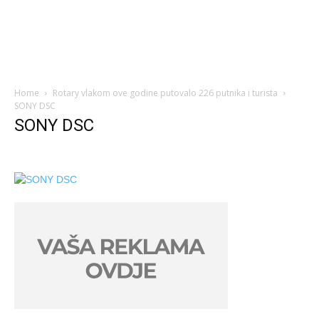
Home
Rotary vlakom ove godine putovalo 226 putnika i turista
SONY DSC
SONY DSC