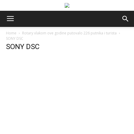
Home
Rotary vlakom ove godine putovalo 226 putnika i turista
SONY DSC
SONY DSC