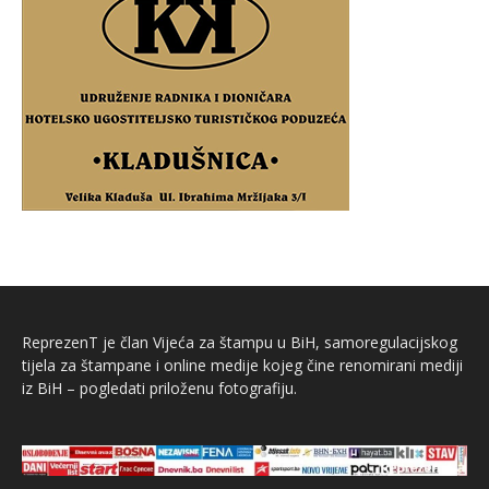
ReprezenT je član Vijeća za štampu u BiH, samoregulacijskog
tijela za štampane i online medije kojeg čine renomirani mediji
iz BiH – pogledati priloženu fotografiju.