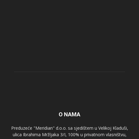
O NAMA
Preduzeće "Meridian" d.o.o. sa sjedištem u Velikoj Kladuši,
ulica Ibrahima Mržljaka 3/I, 100% u privatnom vlasništvu,