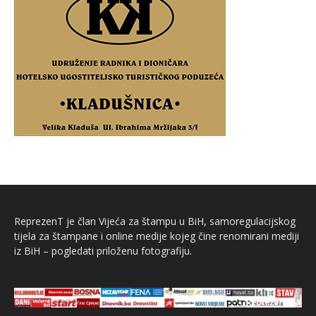
ReprezenT je član Vijeća za štampu u BiH, samoregulacijskog
tijela za štampane i online medije kojeg čine renomirani mediji
iz BiH – pogledati priloženu fotografiju.