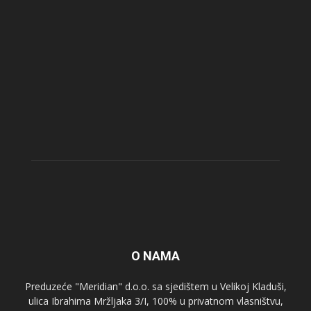
O NAMA
Preduzeće "Meridian" d.o.o. sa sjedištem u Velikoj Kladuši,
ulica Ibrahima Mržljaka 3/I, 100% u privatnom vlasništvu,