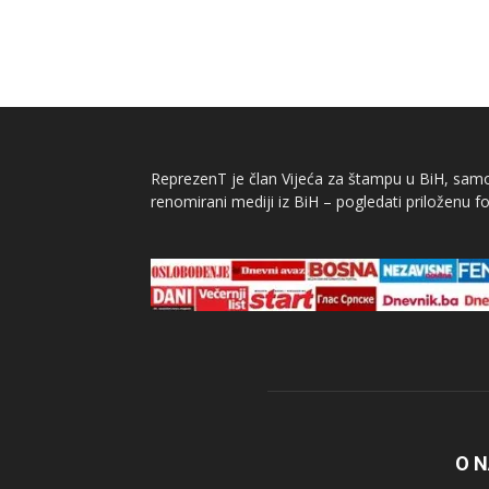
ReprezenT je član Vijeća za štampu u BiH, samor
renomirani mediji iz BiH – pogledati priloženu fo
O 