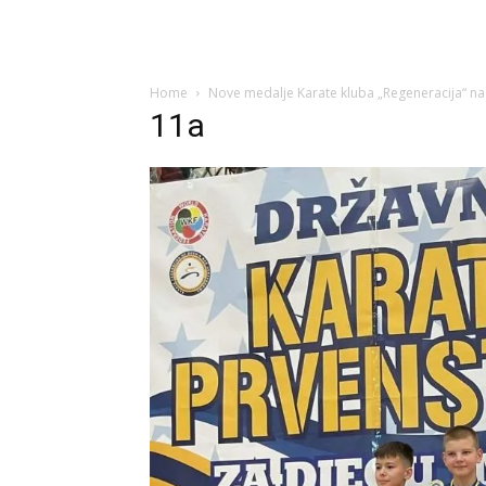
Home
Nove medalje Karate kluba „Regeneracija“ n
11a