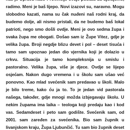
radimo. Meni je baš lijepo. Novi izazovi su, naravno. Mogu
slobodno kazati, nama su čak nuđeni naš rodni kraj, da
budemo dolje, ali nismo pristali, da ne budemo baš lokal
patrioti, nego smo došli ovdje. Meni je ovo sedma župa i
svaka župa me obogati. Došao sam iz Župe Vitez, gdje je
velika župa. Broji negdje blizu devet i pol – deset tisuća i
tamo sam upoznao jedan dio vjernika koji je dolazio u
crkvu. Situacija je tamo kompleksnija u smislu i
pastoralno. Velika župa, više je djece. Ovdje se lijepo
osjećam. Nakon dugo vremena i u školu sam ušao već
ponovno. Kao mlad svećenik sam predavao u školi. Malo
je bilo treme, kako ću ja to. To je jedan vid pastorala
našega, također, gdje mnogi možda izbjegavaju školu. U
nekim župama ima laika – teologa koji predaju kao i kod
vas. Sedamdeset i peto sam godište. Svećenik sam, od
2001. sam zaređen za svećenika. Bio sam župnik u
livanjskom kraju, Župa Ljubunčić. Tu sam bio župnik deset