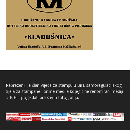
ReprezenT je član Vijeća za štampu u BiH, samoregulacijskog
tijela za štampane i online medije kojeg čine renomirani mediji
iz BiH – pogledati priloženu fotografiju.