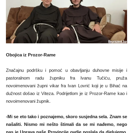
Obojica iz Prozor-Rame
Značajnu podršku i pomoć u obavljanju duhovne misije i
pastoralnom radu župniku fra Ivanu Tučiću, pruža
novoimenovani župni vikar fra Ivan Lovrić koji je u Bihać na
dužnost došao iz Viteza. Podrijetlom je iz Prozor-Rame kao i
novoimenovani župnik.
-Mi se eto tako i poznajemo, skoro susjedna sela. Znam se
našaliti. Nismo mi nešto štimali da se mi nađemo, nego
nas je Uprava naše Provincije ovdje poslala da djelujemo,