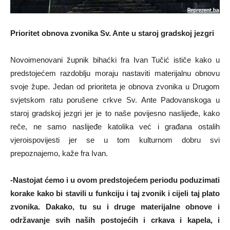
Prioritet obnova zvonika Sv. Ante u staroj gradskoj jezgri
Novoimenovani župnik bihaćki fra Ivan Tučić ističe kako u
predstojećem razdoblju moraju nastaviti materijalnu obnovu
svoje župe. Jedan od prioriteta je obnova zvonika u Drugom
svjetskom ratu porušene crkve Sv. Ante Padovanskoga u
staroj gradskoj jezgri jer je to naše povijesno naslijeđe, kako
reče, ne samo naslijeđe katolika već i građana ostalih
vjeroispovijesti jer se u tom kulturnom dobru svi
prepoznajemo, kaže fra Ivan.
-Nastojat ćemo i u ovom predstojećem periodu poduzimati
korake kako bi stavili u funkciju i taj zvonik i cijeli taj plato
zvonika. Dakako, tu su i druge materijalne obnove i
održavanje svih naših postojećih i crkava i kapela, i