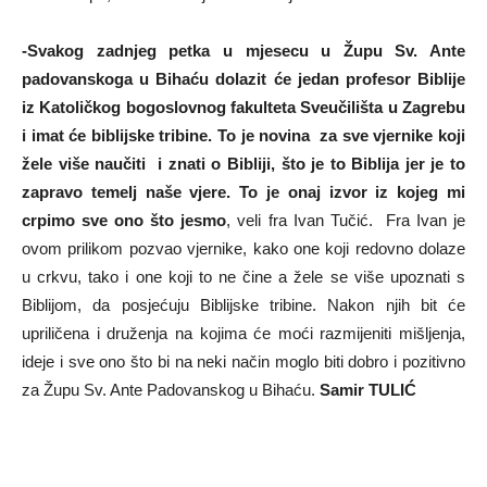
-Svakog zadnjeg petka u mjesecu u Župu Sv. Ante
padovanskoga u Bihaću dolazit će jedan profesor Biblije
iz Katoličkog bogoslovnog fakulteta Sveučilišta u Zagrebu
i imat će biblijske tribine. To je novina za sve vjernike koji
žele više naučiti i znati o Bibliji, što je to Biblija jer je to
zapravo temelj naše vjere. To je onaj izvor iz kojeg mi
crpimo sve ono što jesmo
, veli fra Ivan Tučić. Fra Ivan je
ovom prilikom pozvao vjernike, kako one koji redovno dolaze
u crkvu, tako i one koji to ne čine a žele se više upoznati s
Biblijom, da posjećuju Biblijske tribine. Nakon njih bit će
upriličena i druženja na kojima će moći razmijeniti mišljenja,
ideje i sve ono što bi na neki način moglo biti dobro i pozitivno
za Župu Sv. Ante Padovanskog u Bihaću.
Samir TULIĆ