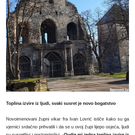
Toplina izvire iz ljudi, svaki susret je novo bogatstvo
Novoimenovani župni vikar fra Ivan Lovrić ističe kako su ga
vjernici srdačno prihvatili i da se u ovoj župi lijepo osjeća, ljudi
su susretljivi i gostoprimljivi.
-Ovdje mi jedna toplina izvire iz