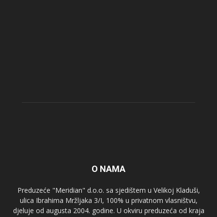
O NAMA
Preduzeće "Meridian" d.o.o. sa sjedištem u Velikoj Kladuši,
ulica Ibrahima Mržljaka 3/I, 100% u privatnom vlasništvu,
djeluje od augusta 2004. godine. U okviru preduzeća od kraja