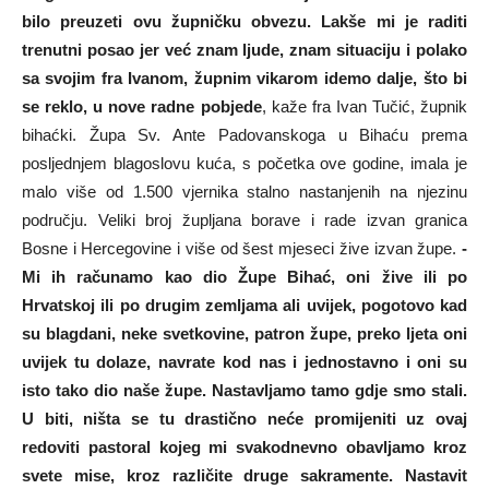
bilo preuzeti ovu župničku obvezu. Lakše mi je raditi
trenutni posao jer već znam ljude, znam situaciju i polako
sa svojim fra Ivanom, župnim vikarom idemo dalje, što bi
se reklo, u nove radne pobjede
, kaže fra Ivan Tučić, župnik
bihaćki. Župa Sv. Ante Padovanskoga u Bihaću prema
posljednjem blagoslovu kuća, s početka ove godine, imala je
malo više od 1.500 vjernika stalno nastanjenih na njezinu
području. Veliki broj župljana borave i rade izvan granica
Bosne i Hercegovine i više od šest mjeseci žive izvan župe.
-
Mi ih računamo kao dio Župe Bihać, oni žive ili po
Hrvatskoj ili po drugim zemljama ali uvijek, pogotovo kad
su blagdani, neke svetkovine, patron župe, preko ljeta oni
uvijek tu dolaze, navrate kod nas i jednostavno i oni su
isto tako dio naše župe. Nastavljamo tamo gdje smo stali.
U biti, ništa se tu drastično neće promijeniti uz ovaj
redoviti pastoral kojeg mi svakodnevno obavljamo kroz
svete mise, kroz različite druge sakramente. Nastavit