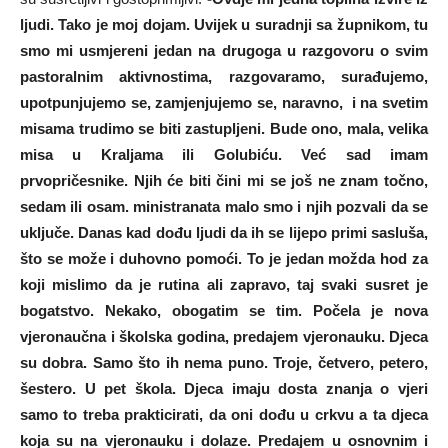
ljudi. Tako je moj dojam. Uvijek u suradnji sa župnikom, tu
smo mi usmjereni jedan na drugoga u razgovoru o svim
pastoralnim aktivnostima, razgovaramo, surađujemo,
upotpunjujemo se, zamjenjujemo se, naravno, i na svetim
misama trudimo se biti zastupljeni. Bude ono, mala, velika
misa u Kraljama ili Golubiću. Već sad imam
prvopričesnike. Njih će biti čini mi se još ne znam točno,
sedam ili osam. ministranata malo smo i njih pozvali da se
uključe. Danas kad dođu ljudi da ih se lijepo primi sasluša,
što se može i duhovno pomoći. To je jedan možda hod za
koji mislimo da je rutina ali zapravo, taj svaki susret je
bogatstvo. Nekako, obogatim se tim. Počela je nova
vjeronaučna i školska godina, predajem vjeronauku. Djeca
su dobra. Samo što ih nema puno. Troje, četvero, petero,
šestero. U pet škola. Djeca imaju dosta znanja o vjeri
samo to treba prakticirati, da oni dođu u crkvu a ta djeca
koja su na vjeronauku i dolaze. Predajem u osnovnim i