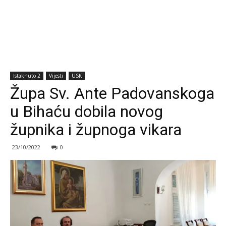
Istaknuto 2
Vijesti
USK
Župa Sv. Ante Padovanskoga
u Bihaću dobila novog
župnika i župnoga vikara
23/10/2022
0