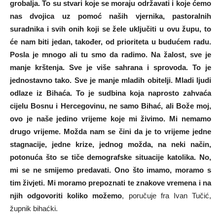
grobalja. To su stvari koje se moraju održavati i koje ćemo
nas dvojica uz pomoć naših vjernika, pastoralnih
suradnika i svih onih koji se žele uključiti u ovu župu, to
će nam biti jedan, također, od prioriteta u budućem radu.
Posla je mnogo ali tu smo da radimo. Na žalost, sve je
manje krštenja. Sve je više sahrana i sprovoda. To je
jednostavno tako. Sve je manje mladih obitelji. Mladi ljudi
odlaze iz Bihaća. To je sudbina koja naprosto zahvaća
cijelu Bosnu i Hercegovinu, ne samo Bihać, ali Bože moj,
ovo je naše jedino vrijeme koje mi živimo. Mi nemamo
drugo vrijeme. Možda nam se čini da je to vrijeme jedne
stagnacije, jedne krize, jednog možda, na neki način,
potonuća što se tiče demografske situacije katolika. No,
mi se ne smijemo predavati. Ono što imamo, moramo s
tim živjeti. Mi moramo prepoznati te znakove vremena i na
njih odgovoriti koliko možemo
, poručuje fra Ivan Tučić,
župnik bihaćki.