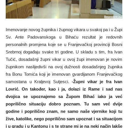
Imenovanje novog župnika i župnog vikara u svakoj pa i u Župi
Sv. Ante Padovanskoga u Bihaću rezultat je redovnih
personalnih promjena koje se u Franjevačkoj provinciji Bosni
Srebrnoj događaju svake tri godine. U skladu s tim, fra Ivan
Tučić, dosadašnji župni vikar u ovoj župi imenovan je novim
župnikom naslijedivši na ovoj dužnosti dosadašnjeg župnika
fra Bonu Tomića koji je imenovan gvardijanom Franjevačkog
samostana u Kraljevoj Sutjesci.
-Župni vikar je fra Ivan
Lovrić. On također, kao i ja, dolazi iz Rame i sad nas
dvojica se upoznajemo sa Župom Bihać iako ja već
poprilično situaciju dobro poznam. Tu sam već dvije
godine i poprilično znam, ne samo naše vjernike koji tu
žive, katolike, nego poprilično sam upoznat i sa situacijom
i u gradu i u Kantonu i s te strane mi je na neki način lakše