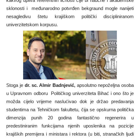
kakvog upliva referentnih ličnosti čije bi naučne i akademske
sklonosti i međunarodno potvrđen bekgraund mogle nanijeti
nesagledivu štetu krajiškom politički discipliniranom
univerzitetskom korpusu.
Stoga je
dr. sc. Almir Badnjević,
apsolutno nepoželjna osoba
u Upravnom odboru Političkog univerziteta Bihać i ono što je
možda cijelo vrijeme naslućivao dok je držao predavanja
studentima na Tehničkom fakultetu, čija se opskurna politička
dimenzija punih 20 godina fantastično regenerira u
predestiniranim funkcijama njenih uposlenika na pozicije
krajiških premijera i ministara i rektora (u biti, stranačkih ljudi