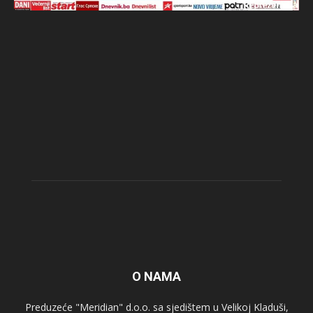
O NAMA
Preduzeće "Meridian" d.o.o. sa sjedištem u Velikoj Kladuši,