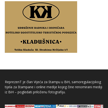
ReprezenT je član Vijeća za štampu u BiH, samoregulacijskog
tijela za štampane i online medije kojeg čine renomirani mediji
iz BiH – pogledati priloženu fotografiju.