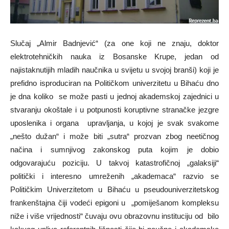
Slučaj „Almir Badnjević“ (za one koji ne znaju, doktor
elektrotehničkih nauka iz Bosanske Krupe, jedan od
najistaknutijih mladih naučnika u svijetu u svojoj branši) koji je
prefidno isproduciran na Političkom univerzitetu u Bihaću dno
je dna koliko se može pasti u jednoj akademskoj zajednici u
stvaranju okoštale i u potpunosti koruptivne stranačke jezgre
uposlenika i organa upravljanja, u kojoj je svak svakome
„nešto dužan“ i može biti „sutra“ prozvan zbog neetičnog
načina i sumnjivog zakonskog puta kojim je dobio
odgovarajuću poziciju. U takvoj katastrofičnoj „galaksiji“
politički i interesno umreženih „akademaca“ razvio se
Političkim Univerzitetom u Bihaću u pseudouniverzitetskog
frankenštajna čiji vodeći epigoni u „pomiješanom kompleksu
niže i više vrijednosti“ čuvaju ovu obrazovnu instituciju od bilo