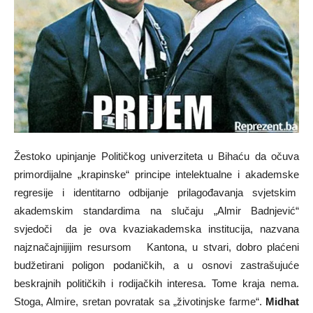
Žestoko upinjanje Političkog univerziteta u Bihaću da očuva
primordijalne „krapinske“ principe intelektualne i akademske
regresije i identitarno odbijanje prilagođavanja svjetskim
akademskim standardima na slučaju „Almir Badnjević“
svjedoči da je ova kvaziakademska institucija, nazvana
najznačajnijijim resursom Kantona, u stvari, dobro plaćeni
budžetirani poligon podaničkih, a u osnovi zastrašujuće
beskrajnih političkih i rodijačkih interesa. Tome kraja nema.
Stoga, Almire, sretan povratak sa „životinjske farme“.
Midhat