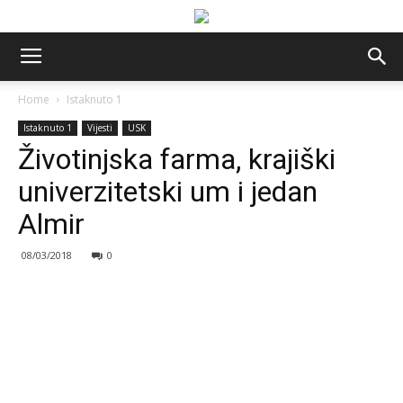
Home
Istaknuto 1
Istaknuto 1
Vijesti
USK
Životinjska farma, krajiški
univerzitetski um i jedan
Almir
08/03/2018
0