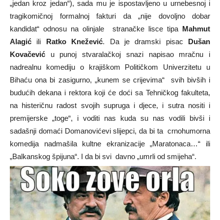
„jedan kroz jedan“), sada mu je ispostavljeno u urnebesnoj i
tragikomičnoj formalnoj fakturi da „nije dovoljno dobar
kandidat“ odnosu na olinjale stranačke lisce tipa
Mahmut
Alagić
ili
Ratko Knežević
. Da je dramski pisac
Dušan
Kovačević
u punoj stvaralačkoj snazi napisao mračnu i
nadrealnu komediju o krajiškom Političkom Univerzitetu u
Bihaću ona bi zasigurno, „kunem se crijevima“ svih bivših i
budućih dekana i rektora koji će doći sa Tehničkog fakulteta,
na histeričnu radost svojih supruga i djece, i sutra nositi i
premijerske „toge“, i voditi nas kuda su nas vodili bivši i
sadašnji domaći Domanovićevi slijepci, da bi ta crnohumorna
komedija nadmašila kultne ekranizacije „Maratonaca…“ ili
„Balkanskog špijuna“. I da bi svi davno „umrli od smijeha“.