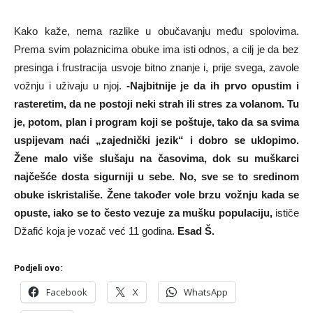
Kako kaže, nema razlike u obučavanju među spolovima.
Prema svim polaznicima obuke ima isti odnos, a cilj je da bez
presinga i frustracija usvoje bitno znanje i, prije svega, zavole
vožnju i uživaju u njoj.
-Najbitnije je da ih prvo opustim i
rasteretim, da ne postoji neki strah ili stres za volanom. Tu
je, potom, plan i program koji se poštuje, tako da sa svima
uspijevam naći „zajednički jezik“ i dobro se uklopimo.
Žene malo više slušaju na časovima, dok su muškarci
najčešće dosta sigurniji u sebe. No, sve se to sredinom
obuke iskristališe. Žene također vole brzu vožnju kada se
opuste, iako se to često vezuje za mušku populaciju,
ističe
Džafić koja je vozač već 11 godina.
Esad Š.
Podjeli ovo:
Facebook
X
WhatsApp