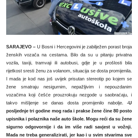
SARAJEVO –
U Bosni i Hercegovini je zabilježen porast broja
ženskih vozača na cestama. Bilo da su u pitanju privatna
vozila, taxiji, tramvaji ili autobusi, gdje je u prošlosti bila
rijetkost sresti ženu za volanom, situacija se dosta promijenila.
I mada je kod nas još uvijek prisutan stereotip po kojem se
žene smatraju nesigurnim, nepažljivim i nepouzdanim
vozačima koji češće prouzrokuju nezgode u saobraćaju, i
takvo mišljenje se danas dosta promijenilo nabolje.
-U
posljednje tri godine mog rada i prakse žene čine 80 posto
upisnika i polaznika naše auto škole. Mogu reći da su žene
sigurno odgovornije i da im više radi savjest u vožnji.
Mada ne treba generalizirati, jer kao i u svim stvarima sve