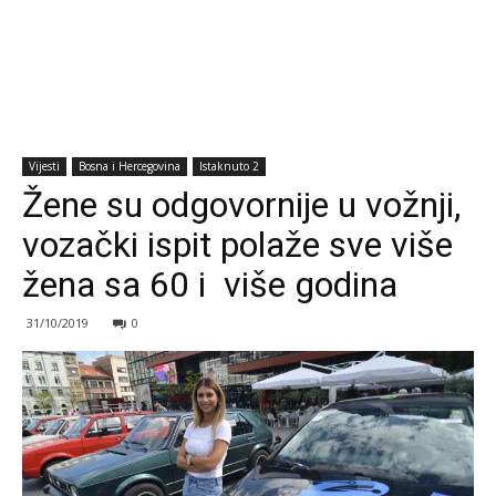
Vijesti
Bosna i Hercegovina
Istaknuto 2
Žene su odgovornije u vožnji,
vozački ispit polaže sve više
žena sa 60 i više godina
31/10/2019
0