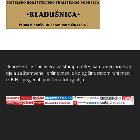
ReprezenT je član Vijeća za štampu u BiH, samoregulacijskog
tijela za štampane i online medije kojeg čine renomirani mediji
iz BiH – pogledati priloženu fotografiju.