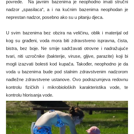
povrede. Na javnim bazenima je neophodno imati stručni
nadzor „spasilaca“, a i na kućnim bazenima neophodan je
neprestan nadzor, posebno ako su u pitanju djeca.
U svim bazenima bez obzira na veličinu, oblik i materijal od
kog su građeni, voda mora biti zdravstveno ispravna, čista,
bistra, bez boje. Ne smije sadržavati otrovne i nadražujuće
tvari, niti uzročnike (bakterije, viruse, gljive, parazite) koji bi
mogli izazvati bolesti kod kupača. Također, neophodno je da
voda u bazenima bude pod stalnim zdravstvenim nadzorom
nadležne zdravstvene ustanove. Ovo podrazumjeva redovnu
kontrolu fizičkih i mikrobioloških karakteristika vode, te
kontrolu hlorisanja vode.