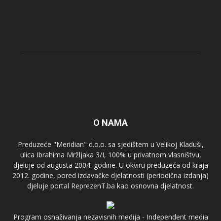
O NAMA
Preduzeće "Meridian" d.o.o. sa sjedištem u Velikoj Kladuši,
ulica Ibrahima Mržljaka 3/I, 100% u privatnom vlasništvu,
djeluje od augusta 2004. godine. U okviru preduzeća od kraja
2012. godine, pored izdavačke djelatnosti (periodična izdanja)
djeluje portal ReprezenT.ba kao osnovna djelatnost.
Program osnaživanja nezavisnih medija - Independent media