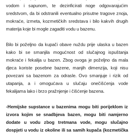
vodom i sapunom, te dezinficirati noge odgovarajućim
sredstvom, da bi odstranili eventualno prisutne tragove znoja,
mokraće, izmeta, kozmetičkih sredstava i bilo kakvih drugih
materija koje bi mogle zagaditi vodu u bazenu.
Bilo bi poželjno da kupači obave nuždu prije ulaska u bazen
kako bi se smanjila mogućnost od slučajnog ispuštanja
mokraće i fekalija u bazen. Zbog ovoga je poželjno da mala
djeca koriste posebne bazene, manjih dimenzija, koji nisu
povezani sa bazenom za odrasle. Ovo smanjuje i rizik od
utapanja, a i omogućava u slučaju onečišćenja vode
fekalijama lako i brzo pražnjenje i čišćenje bazena.
-Hemijske supstance u bazenima mogu biti porijeklom iz
izvora kojim se snadbjeva bazen, mogu biti namjerno
dodate u vodu zbog tretmana vode, mogu slučajno
dospjeti u vodu iz okoline ili sa samih kupača (kozmetička