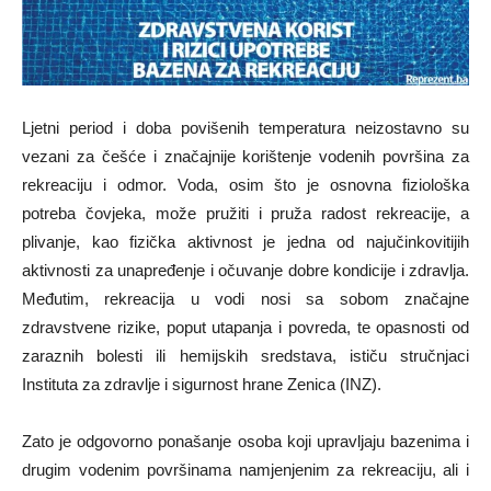
Ljetni period i doba povišenih temperatura neizostavno su
vezani za češće i značajnije korištenje vodenih površina za
rekreaciju i odmor. Voda, osim što je osnovna fiziološka
potreba čovjeka, može pružiti i pruža radost rekreacije, a
plivanje, kao fizička aktivnost je jedna od najučinkovitijih
aktivnosti za unapređenje i očuvanje dobre kondicije i zdravlja.
Međutim, rekreacija u vodi nosi sa sobom značajne
zdravstvene rizike, poput utapanja i povreda, te opasnosti od
zaraznih bolesti ili hemijskih sredstava, ističu stručnjaci
Instituta za zdravlje i sigurnost hrane Zenica (INZ).
Zato je odgovorno ponašanje osoba koji upravljaju bazenima i
drugim vodenim površinama namjenjenim za rekreaciju, ali i