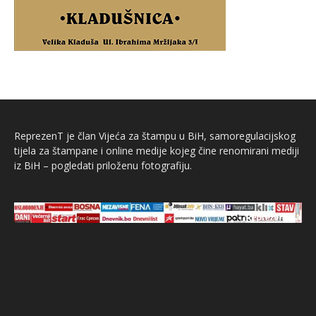
ReprezenT je član Vijeća za štampu u BiH, samoregulacijskog
tijela za štampane i online medije kojeg čine renomirani mediji
iz BiH – pogledati priloženu fotografiju.