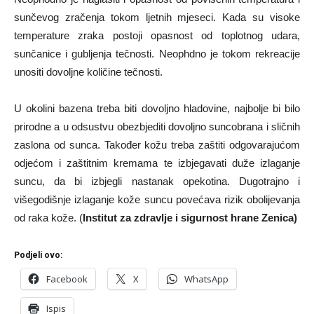
sunčevog zračenja tokom ljetnih mjeseci. Kada su visoke
temperature zraka postoji opasnost od toplotnog udara,
sunčanice i gubljenja tečnosti. Neophdno je tokom rekreacije
unositi dovoljne količine tečnosti.
U okolini bazena treba biti dovoljno hladovine, najbolje bi bilo
prirodne a u odsustvu obezbjediti dovoljno suncobrana i sličnih
zaslona od sunca. Također kožu treba zaštiti odgovarajućom
odjećom i zaštitnim kremama te izbjegavati duže izlaganje
suncu, da bi izbjegli nastanak opekotina. Dugotrajno i
višegodišnje izlaganje kože suncu povećava rizik obolijevanja
od raka kože. (
Institut za zdravlje i sigurnost hrane Zenica)
Podjeli ovo:
Facebook
X
WhatsApp
Ispis