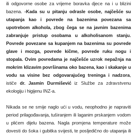
ili odgovorne osobe za vrijeme boravka djece na i u blizini
bazena.
-Kada su u pitanju odrasle osobe, najčešće su
utapanja kao i povrede na bazenima povezana sa
upotrebom alkohola, zbog čega se na javnim bazenima
zabranjuje pristup osobama u alkoholisanom stanju.
Povrede povezane sa kupanjem na bazenima su povrede
glave i mozga, povrede kičme, povrede ruku nogu i
stopala. Ovim povredama je najčešće uzrok nepažnja na
mokrim klizavim površinama oko bazena, kao i skakanje u
vodu sa visine bez odgovarajućeg treninga i nadzora
,
ističe
dr. Jasmin Durmišević
iz Službe za zdravstvenu
ekologiju i higijenu INZ-a.
Nikada se ne smije naglo ući u vodu, neophodno je napraviti
period prilagođavanja, tuširanjem ili laganim prskanjem vodom
u plićem dijelu bazena. Nagla promjena temperature može
dovesti do šoka i gubitka svijesti, te posljedično do utapanja ili