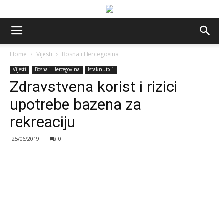
Home
Vijesti
Bosna i Hercegovina
Vijesti
Bosna i Hercegovina
Istaknuto 1
Zdravstvena korist i rizici
upotrebe bazena za
rekreaciju
25/06/2019
0