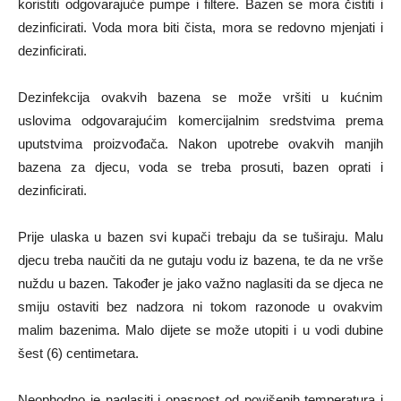
koristiti odgovarajuće pumpe i filtere. Bazen se mora čistiti i
dezinficirati. Voda mora biti čista, mora se redovno mjenjati i
dezinficirati.
Dezinfekcija ovakvih bazena se može vršiti u kućnim
uslovima odgovarajućim komercijalnim sredstvima prema
uputstvima proizvođača. Nakon upotrebe ovakvih manjih
bazena za djecu, voda se treba prosuti, bazen oprati i
dezinficirati.
Prije ulaska u bazen svi kupači trebaju da se tuširaju. Malu
djecu treba naučiti da ne gutaju vodu iz bazena, te da ne vrše
nuždu u bazen. Također je jako važno naglasiti da se djeca ne
smiju ostaviti bez nadzora ni tokom razonode u ovakvim
malim bazenima. Malo dijete se može utopiti i u vodi dubine
šest (6) centimetara.
Neophodno je naglasiti i opasnost od povišenih temperatura i