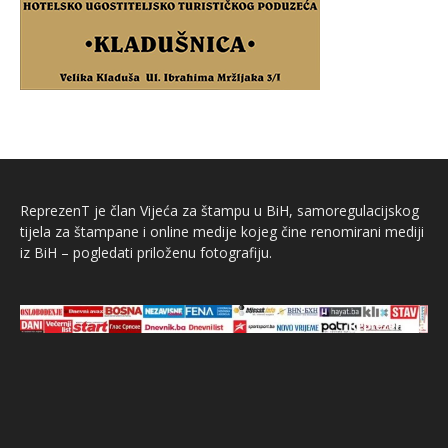
ReprezenT je član Vijeća za štampu u BiH, samoregulacijskog
tijela za štampane i online medije kojeg čine renomirani mediji
iz BiH – pogledati priloženu fotografiju.