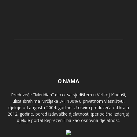
O NAMA
Preduzeće "Meridian" d.o.o. sa sjedištem u Velikoj Kladuši,
ulica Ibrahima Mržljaka 3/I, 100% u privatnom vlasništvu,
djeluje od augusta 2004. godine. U okviru preduzeća od kraja
2012. godine, pored izdavačke djelatnosti (periodična izdanja)
djeluje portal ReprezenT.ba kao osnovna djelatnost.