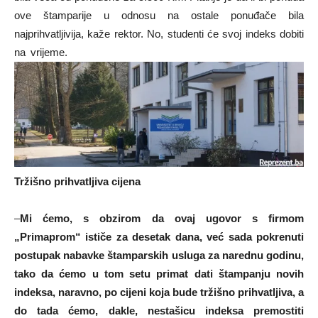
ove štamparije u odnosu na ostale ponuđače bila
najprihvatljivija, kaže rektor. No, studenti će svoj indeks dobiti
na vrijeme.
Tržišno prihvatljiva cijena
–
Mi ćemo, s obzirom da ovaj ugovor s firmom
„Primaprom“ ističe za desetak dana, već sada pokrenuti
postupak nabavke štamparskih usluga za narednu godinu,
tako da ćemo u tom setu primat dati štampanju novih
indeksa, naravno, po cijeni koja bude tržišno prihvatljiva, a
do tada ćemo, dakle, nestašicu indeksa premostiti