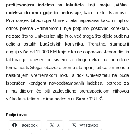
prelijevanjem indeksa sa fakulteta koji imaju „viška“
indeksa do onih gdje to nedostaje
, kaže rektor Islamović.
Prvi čovjek bihaćkoga Univerziteta naglašava kako ni njihov
odnos prema „Primapromu“ nije potpuno poslovno korektan,
ne zato što to Univerzitet nije htio, već stoga što dijele sudbinu
deficita ostalih budžetskih korisnika. Trenutno, štampariji
duguju više od 11.000 KM koje niko ne osporava. Jedan dio tih
faktura je unesen u sistem a drugi čeka na određene
formalnosti. Stoga, obaveze prema štampariji bit će izmirene u
najskorijem vremenskom roku, a dok Univerzitetu ne bude
isporučen kontigent novoodštampanih indeksa, potrebe za
njima dijelom će biti zadovoljene preraspodjelom njihovog
viška fakultetima kojima nedostaju.
Samir TULIĆ
Podjeli ovo:
Facebook
X
WhatsApp