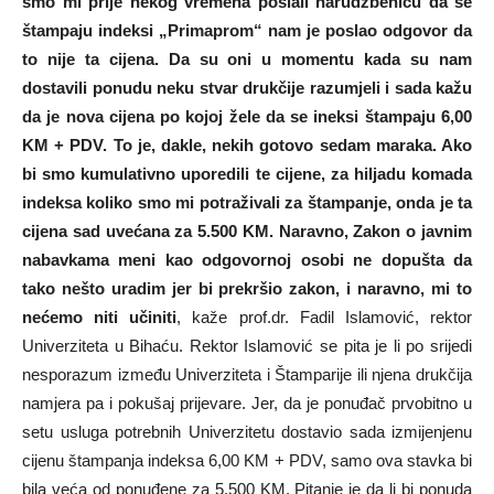
smo mi prije nekog vremena poslali narudžbenicu da se
štampaju indeksi „Primaprom“ nam je poslao odgovor da
to nije ta cijena. Da su oni u momentu kada su nam
dostavili ponudu neku stvar drukčije razumjeli i sada kažu
da je nova cijena po kojoj žele da se ineksi štampaju 6,00
KM + PDV. To je, dakle, nekih gotovo sedam maraka. Ako
bi smo kumulativno uporedili te cijene, za hiljadu komada
indeksa koliko smo mi potraživali za štampanje, onda je ta
cijena sad uvećana za 5.500 KM. Naravno, Zakon o javnim
nabavkama meni kao odgovornoj osobi ne dopušta da
tako nešto uradim jer bi prekršio zakon, i naravno, mi to
nećemo niti učiniti
, kaže prof.dr. Fadil Islamović, rektor
Univerziteta u Bihaću. Rektor Islamović se pita je li po srijedi
nesporazum između Univerziteta i Štamparije ili njena drukčija
namjera pa i pokušaj prijevare. Jer, da je ponuđač prvobitno u
setu usluga potrebnih Univerzitetu dostavio sada izmijenjenu
cijenu štampanja indeksa 6,00 KM + PDV, samo ova stavka bi
bila veća od ponuđene za 5.500 KM. Pitanje je da li bi ponuda