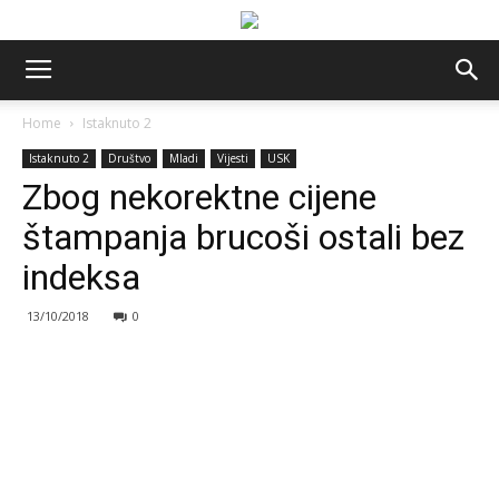
Home
Istaknuto 2
Istaknuto 2
Društvo
Mladi
Vijesti
USK
Zbog nekorektne cijene
štampanja brucoši ostali bez
indeksa
13/10/2018
0