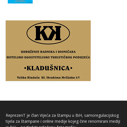
ReprezenT je član Vijeća za štampu u BiH, samoregulacijskog
tijela za štampane i online medije kojeg čine renomirani mediji