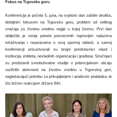
Fokus na Trgovsku goru
Konferencija je počela 5. juna, na svjetski dan zaštite okoliša,
detaljnim fokusom na Trgovsku goru, problem od velikog
značaja za životnu sredinu regije u kojoj živimo. Prvi dan
obilježila je serija panela posvećenih najnovijim nalazima
istraživanja i raspravama o ovoj spornoj oblasti, a samoj
konferneciji prisustvovali su brojni predstavnici vlasti i
institucija, entiteta, nevladinih organizacija i građana. Stručnjaci
su predstavili sveobuhvatne studije o potencijalnom uticaju
različitih aktivnosti na životnu sredinu u Trgovskoj gori,
naglašavajući potrebu za prikupljanjem i analizom podataka, te
što bržom reakcijom države BiH.