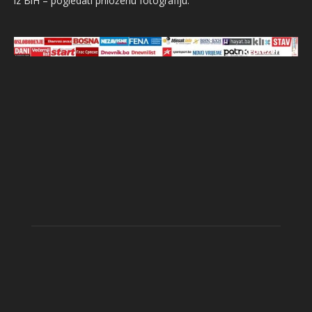
iz BiH – pogledati priloženu fotografiju.