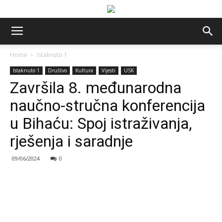
Home
Istaknuto 1
Istaknuto 1
Društvo
Kultura
Vijesti
USK
Završila 8. međunarodna
naučno-stručna konferencija
u Bihaću: Spoj istraživanja,
rješenja i saradnje
09/06/2024
0