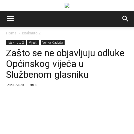
Home
Istaknuto 2
Istaknuto 2
Vijesti
Velika Kladuša
Zašto se ne objavljuju odluke
Općinskog vijeća u
Službenom glasniku
28/09/2020
0