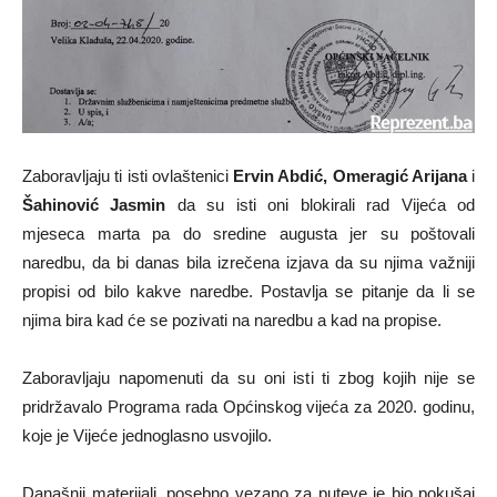
Zaboravljaju ti isti ovlaštenici
Ervin Abdić, Omeragić Arijana
i
Šahinović Jasmin
da su isti oni blokirali rad Vijeća od
mjeseca marta pa do sredine augusta jer su poštovali
naredbu, da bi danas bila izrečena izjava da su njima važniji
propisi od bilo kakve naredbe. Postavlja se pitanje da li se
njima bira kad će se pozivati na naredbu a kad na propise.
Zaboravljaju napomenuti da su oni isti ti zbog kojih nije se
pridržavalo Programa rada Općinskog vijeća za 2020. godinu,
koje je Vijeće jednoglasno usvojilo.
Današnji materijali, posebno vezano za puteve je bio pokušaj