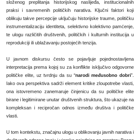
složenog preplitanja historijskog naslijeđa, institucionalnih
praksi i savremenih političkih narativa. Ključni faktori koji
oblikuju takve percepcije uključuju historijske traume, političku
instrumentalizaciju identiteta, selektivno kolektivno pamćenje,
te ulogu različitih društvenih, političkih i kulturnih institucija u
reprodukciji ili ublažavanju postojećih tenzija.
U javnom diskursu često se pojavljuje pojednostavljena
interpretacija prema kojoj su za konflikte isključivo odgovorne
političke elite, uz tvrdnju da su “
narodi međusobno dobri
”.
Iako ova perspektiva sadrži element kritike zloupotrebe vlasti,
ona istovremeno zanemaruje činjenicu da su političke elite
birane i legitimirane unutar društvenih struktura, što ukazuje na
kompleksan i recipročan odnos između društva i političke
vlasti.
U tom kontekstu, značajnu ulogu u oblikovanju javnih narativa i