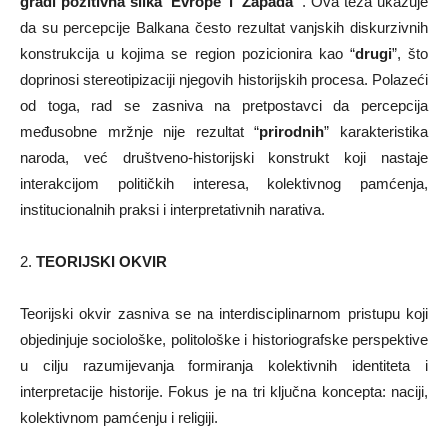
gradi pozitivna slika ‘Evrope’ i ‘Zapada’
“. Ova teza ukazuje
da su percepcije Balkana često rezultat vanjskih diskurzivnih
konstrukcija u kojima se region pozicionira kao “
drugi
”, što
doprinosi stereotipizaciji njegovih historijskih procesa. Polazeći
od toga, rad se zasniva na pretpostavci da percepcija
međusobne mržnje nije rezultat “
prirodnih
” karakteristika
naroda, već društveno-historijski konstrukt koji nastaje
interakcijom političkih interesa, kolektivnog pamćenja,
institucionalnih praksi i interpretativnih narativa.
2.
TEORIJSKI OKVIR
Teorijski okvir zasniva se na interdisciplinarnom pristupu koji
objedinjuje sociološke, politološke i historiografske perspektive
u cilju razumijevanja formiranja kolektivnih identiteta i
interpretacije historije. Fokus je na tri ključna koncepta: naciji,
kolektivnom pamćenju i religiji.