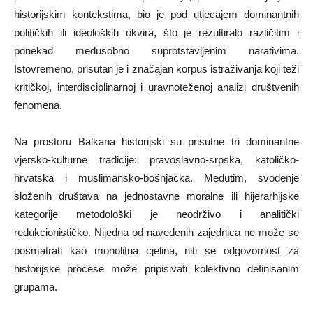
historijskim kontekstima, bio je pod utjecajem dominantnih
političkih ili ideoloških okvira, što je rezultiralo različitim i
ponekad međusobno suprotstavljenim narativima.
Istovremeno, prisutan je i značajan korpus istraživanja koji teži
kritičkoj, interdisciplinarnoj i uravnoteženoj analizi društvenih
fenomena.
Na prostoru Balkana historijski su prisutne tri dominantne
vjersko-kulturne tradicije: pravoslavno-srpska, katoličko-
hrvatska i muslimansko-bošnjačka. Međutim, svođenje
složenih društava na jednostavne moralne ili hijerarhijske
kategorije metodološki je neodrživo i analitički
redukcionističko. Nijedna od navedenih zajednica ne može se
posmatrati kao monolitna cjelina, niti se odgovornost za
historijske procese može pripisivati kolektivno definisanim
grupama.