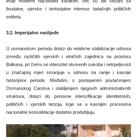
imali moderni nacionalni karakter, već su bili vezani za
feudalne, vjerske i teritorijalne interese tadašnjih političkih
entiteta.
3.2. Imperijalno naslijeđe
U osmanskom periodu dolazi do relativne stabilizacije odnosa
između različitih vjerskih i etničkih zajednica na prostoru
Balkana, pri čemu se intenzitet otvorenih sukoba i netrpeljivosti
u značajnoj mjeri smanjuje u odnosu na ranije i kasnije
historijske periode. Međutim, s postepenim povlačenjem
Osmanskog Carstva i slabljenjem njegovih administrativnih
struktura, dolazi do ponovne intenzifikacije identitetskih,
političkih i vjerskih tenzija, koje se u kasnijim procesima
nacionalne konsolidacije dodatno produbljuju.