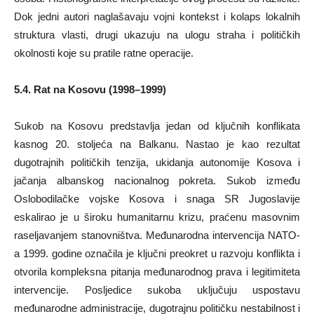
Dok jedni autori naglašavaju vojni kontekst i kolaps lokalnih
struktura vlasti, drugi ukazuju na ulogu straha i političkih
okolnosti koje su pratile ratne operacije.
5.4. Rat na Kosovu (1998–1999)
Sukob na Kosovu predstavlja jedan od ključnih konflikata
kasnog 20. stoljeća na Balkanu. Nastao je kao rezultat
dugotrajnih političkih tenzija, ukidanja autonomije Kosova i
jačanja albanskog nacionalnog pokreta. Sukob između
Oslobodilačke vojske Kosova i snaga SR Jugoslavije
eskalirao je u široku humanitarnu krizu, praćenu masovnim
raseljavanjem stanovništva. Međunarodna intervencija NATO-
a 1999. godine označila je ključni preokret u razvoju konflikta i
otvorila kompleksna pitanja međunarodnog prava i legitimiteta
intervencije. Posljedice sukoba uključuju uspostavu
međunarodne administracije, dugotrajnu političku nestabilnost i