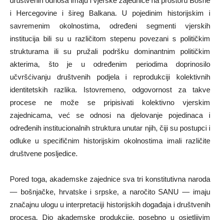
društvenih odnosa imaju i vjerske zajednice na prostoru Bosne
i Hercegovine i šireg Balkana. U pojedinim historijskim i
savremenim okolnostima, određeni segmenti vjerskih
institucija bili su u različitom stepenu povezani s političkim
strukturama ili su pružali podršku dominantnim političkim
akterima, što je u određenim periodima doprinosilo
učvršćivanju društvenih podjela i reprodukciji kolektivnih
identitetskih razlika. Istovremeno, odgovornost za takve
procese ne može se pripisivati kolektivno vjerskim
zajednicama, već se odnosi na djelovanje pojedinaca i
određenih institucionalnih struktura unutar njih, čiji su postupci i
odluke u specifičnim historijskim okolnostima imali različite
društvene posljedice.
Pored toga, akademske zajednice sva tri konstitutivna naroda
— bošnjačke, hrvatske i srpske, a naročito SANU — imaju
značajnu ulogu u interpretaciji historijskih događaja i društvenih
procesa. Dio akademske produkcije, posebno u osjetljivim