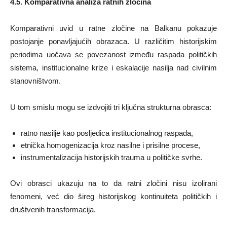
4.5. Komparativna analiza ratnih zločina
Komparativni uvid u ratne zločine na Balkanu pokazuje
postojanje ponavljajućih obrazaca. U različitim historijskim
periodima uočava se povezanost između raspada političkih
sistema, institucionalne krize i eskalacije nasilja nad civilnim
stanovništvom.
U tom smislu mogu se izdvojiti tri ključna strukturna obrasca:
ratno nasilje kao posljedica institucionalnog raspada,
etnička homogenizacija kroz nasilne i prisilne procese,
instrumentalizacija historijskih trauma u političke svrhe.
Ovi obrasci ukazuju na to da ratni zločini nisu izolirani
fenomeni, već dio šireg historijskog kontinuiteta političkih i
društvenih transformacija.