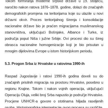
Tokom formiranja moderne srpske države u 19. stoljeću,
naročito nakon ratova 1876–1878. godine, dolazi do značajnih
demografskih promjena na teritorijama koje su ulazile u novi
državni okvir. Proces teritorijalnog širenja i konsolidacije
nacionalne države bio je praćen migracijama muslimanskog
stanovništva, uključujući Bošnjake, Albance i Turke, iz
područja poput Niša i južne Srbije. Ovi procesi dio su šireg
obrasca nacionalne homogenizacije koji je bio prisutan u
mnogim dijelovima Evrope u istom historijskom periodu.
5.3. Progon Srba iz Hrvatske u ratovima 1990-ih
Raspad Jugoslavije i ratovi 1990-ih godina doveli su do
značajnih prisilnih migracija na prostoru Hrvatske, posebno u
regionu Krajine. Tokom i nakon vojnih operacija, uključujući
Operaciju Oluja, veliki broj Srba napustio je područje Hrvatske.
Procjene UNHCR-a govore o stotinama hiljada raseljenih
osoba. Historiografske interpretacije ovog procesa su različite.