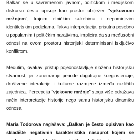
Balkan se u savremenom javnom, političkom i medijskom
diskursu često opisuje kao prostor obilježen “
vjekovnom
mržnjom
”, trajnim etničkim sukobima i nepomirljivim
identitetskim podjelama. Takva interpretacija, prisutna posebno
u popularnim i političkim narativima, implicira da su međusobni
odnosi na ovom prostoru historijski determinisani isključivo
konfliktom.
Međutim, ovakav pristup pojednostavljuje složenu historijsku
stvarnost, jer zanemaruje periode dugotrajne koegzistencije,
društvene interakcije i kulturne razmjene između različitih
zajednica. Percepcija “
vjekovne mržnje
” stoga više odražava
način interpretacije historije nego samu historijsku dinamiku
odnosa.
Maria Todorova
naglašava: „
Balkan je često opisivan kao
skladište negativnih karakteristika nasuprot kojem se