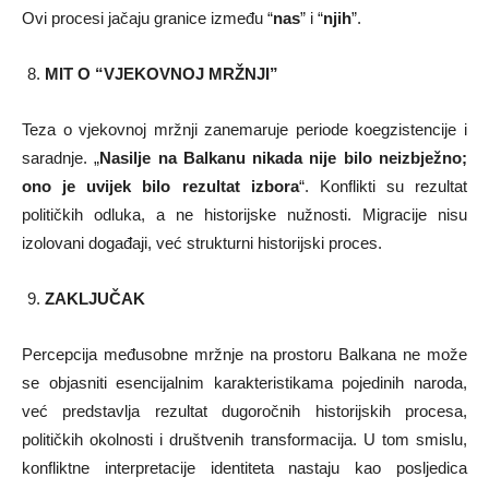
Ovi procesi jačaju granice između “
nas
” i “
njih
”.
MIT O “VJEKOVNOJ MRŽNJI”
Teza o vjekovnoj mržnji zanemaruje periode koegzistencije i
saradnje. „
Nasilje na Balkanu nikada nije bilo neizbježno;
ono je uvijek bilo rezultat izbora
“. Konflikti su rezultat
političkih odluka, a ne historijske nužnosti. Migracije nisu
izolovani događaji, već strukturni historijski proces.
ZAKLJUČAK
Percepcija međusobne mržnje na prostoru Balkana ne može
se objasniti esencijalnim karakteristikama pojedinih naroda,
već predstavlja rezultat dugoročnih historijskih procesa,
političkih okolnosti i društvenih transformacija. U tom smislu,
konfliktne interpretacije identiteta nastaju kao posljedica