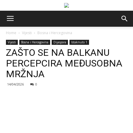
Home
Vijesti
Bosna i Hercegovina
Vijesti
Bosna i Hercegovina
Dijaspora
Istaknuto 1
ZAŠTO SE NA BALKANU
PERCEPCIRA MEĐUSOBNA
MRŽNJA
14/04/2026
0