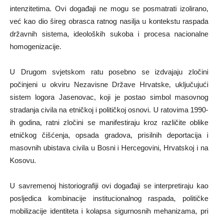
intenzitetima. Ovi događaji ne mogu se posmatrati izolirano,
već kao dio šireg obrasca ratnog nasilja u kontekstu raspada
državnih sistema, ideoloških sukoba i procesa nacionalne
homogenizacije.
U Drugom svjetskom ratu posebno se izdvajaju zločini
počinjeni u okviru Nezavisne Države Hrvatske, uključujući
sistem logora Jasenovac, koji je postao simbol masovnog
stradanja civila na etničkoj i političkoj osnovi. U ratovima 1990-
ih godina, ratni zločini se manifestiraju kroz različite oblike
etničkog čišćenja, opsada gradova, prisilnih deportacija i
masovnih ubistava civila u Bosni i Hercegovini, Hrvatskoj i na
Kosovu.
U savremenoj historiografiji ovi događaji se interpretiraju kao
posljedica kombinacije institucionalnog raspada, političke
mobilizacije identiteta i kolapsa sigurnosnih mehanizama, pri