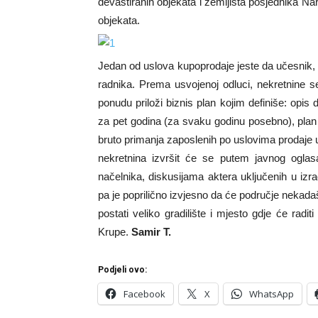
devastiranih objekata i zemljišta posjednika Nar
objekata.
Jedan od uslova kupoprodaje jeste da učesnik,
radnika. Prema usvojenoj odluci, nekretnine s
ponudu priloži biznis plan kojim definiše: opis
za pet godina (za svaku godinu posebno), plan 
bruto primanja zaposlenih po uslovima prodaje u
nekretnina izvršit će se putem javnog oglasa
načelnika, diskusijama aktera uključenih u izra
pa je poprilično izvjesno da će područje nekada
postati veliko gradilište i mjesto gdje će rad
Krupe.
Samir T.
Podjeli ovo:
Facebook
X
WhatsApp