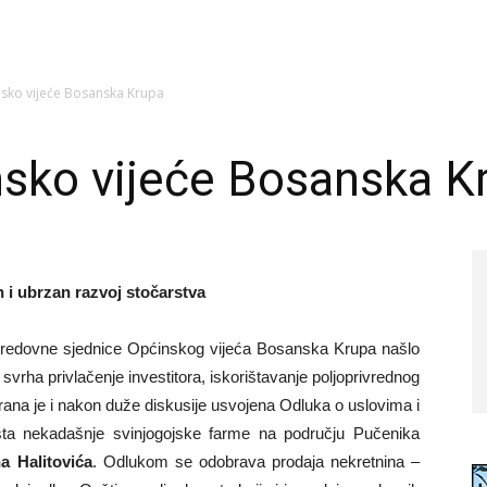
sko vijeće Bosanska Krupa
nsko vijeće Bosanska K
 i ubrzan razvoj stočarstva
edovne sjednice Općinskog vijeća Bosanska Krupa našlo
svrha privlačenje investitora, iskorištavanje poljoprivrednog
rana je i nakon duže diskusije usvojena Odluka o uslovima i
išta nekadašnje svinjogojske farme na području Pučenika
a Halitovića
. Odlukom se odobrava prodaja nekretnina –