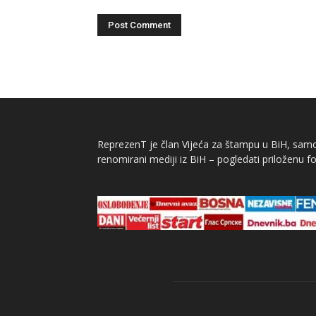
ReprezenT je član Vijeća za štampu u BiH, samor
renomirani mediji iz BiH – pogledati priloženu fo