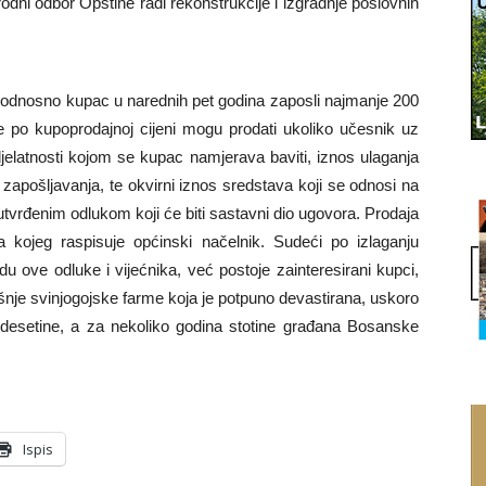
odni odbor Opštine radi rekonstrukcije i izgradnje poslovnih
 odnosno kupac u narednih pet godina zaposli najmanje 200
e po kupoprodajnoj cijeni mogu prodati ukoliko učesnik uz
 djelatnosti kojom se kupac namjerava baviti, iznos ulaganja
zapošljavanja, te okvirni iznos sredstava koji se odnosi na
tvrđenim odlukom koji će biti sastavni dio ugovora. Prodaja
 kojeg raspisuje općinski načelnik. Sudeći po izlaganju
du ove odluke i vijećnika, već postoje zainteresirani kupci,
šnje svinjogojske farme koja je potpuno devastirana, uskoro
iti desetine, a za nekoliko godina stotine građana Bosanske
Ispis