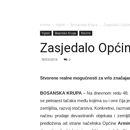
Home
Vijesti
Bosanska Krupa
Zasjedalo Općin
Vijesti
Bosanska Krupa
Novine
Zasjedalo Opći
18/03/2016
0
Stvorene realne mogućnosti za vrlo značajan
BOSANSKA KRUPA –
Na dnevnom redu 48. r
se petnaest tačaka među kojima su i one čija je 
zemljišta, razvoj stočarstva. Konkretno, razmat
načinu prodaje devastiranih objekata i zemlj
predložena od strane načelnika Općine
Armin