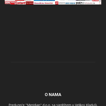
O NAMA
Preduzeće "Meridian" d.o.o. sa sjedištem u Velikoj Kladuši,