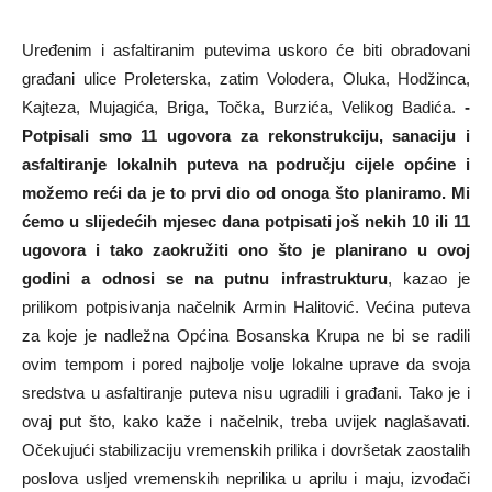
Uređenim i asfaltiranim putevima uskoro će biti obradovani
građani ulice Proleterska, zatim Volodera, Oluka, Hodžinca,
Kajteza, Mujagića, Briga, Točka, Burzića, Velikog Badića.
-
Potpisali smo 11 ugovora za rekonstrukciju, sanaciju i
asfaltiranje lokalnih puteva na području cijele općine i
možemo reći da je to prvi dio od onoga što planiramo. Mi
ćemo u slijedećih mjesec dana potpisati još nekih 10 ili 11
ugovora i tako zaokružiti ono što je planirano u ovoj
godini a odnosi se na putnu infrastrukturu
, kazao je
prilikom potpisivanja načelnik Armin Halitović. Većina puteva
za koje je nadležna Općina Bosanska Krupa ne bi se radili
ovim tempom i pored najbolje volje lokalne uprave da svoja
sredstva u asfaltiranje puteva nisu ugradili i građani. Tako je i
ovaj put što, kako kaže i načelnik, treba uvijek naglašavati.
Očekujući stabilizaciju vremenskih prilika i dovršetak zaostalih
poslova usljed vremenskih neprilika u aprilu i maju, izvođači