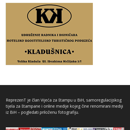
ReprezenT je član Vijeća za štampu u BiH, samoregulacijskog
tijela za štampane i online medije kojeg čine renomirani mediji
iz BiH – pogledati priloženu fotografiju.