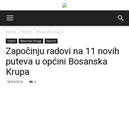
Home
Vijesti
Bosanska Krupa
Vijesti
Bosanska Krupa
Novine
Započinju radovi na 11 novih
puteva u općini Bosanska
Krupa
18/05/2016
0