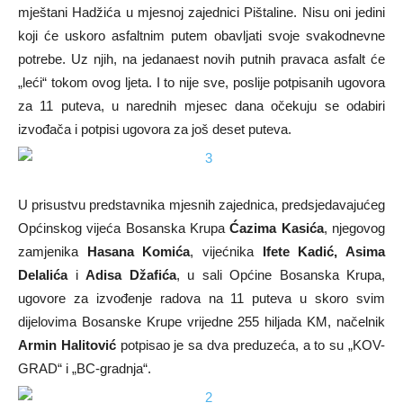
mještani Hadžića u mjesnoj zajednici Pištaline. Nisu oni jedini
koji će uskoro asfaltnim putem obavljati svoje svakodnevne
potrebe. Uz njih, na jedanaest novih putnih pravaca asfalt će
„leći“ tokom ovog ljeta. I to nije sve, poslije potpisanih ugovora
za 11 puteva, u narednih mjesec dana očekuju se odabiri
izvođača i potpisi ugovora za još deset puteva.
U prisustvu predstavnika mjesnih zajednica, predsjedavajućeg
Općinskog vijeća Bosanska Krupa
Ćazima Kasića
, njegovog
zamjenika
Hasana Komića
, vijećnika
Ifete Kadić, Asima
Delalića
i
Adisa Džafića
, u sali Općine Bosanska Krupa,
ugovore za izvođenje radova na 11 puteva u skoro svim
dijelovima Bosanske Krupe vrijedne 255 hiljada KM, načelnik
Armin Halitović
potpisao je sa dva preduzeća, a to su „KOV-
GRAD“ i „BC-gradnja“.