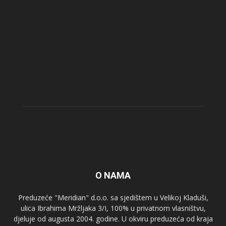
O NAMA
Preduzeće "Meridian" d.o.o. sa sjedištem u Velikoj Kladuši,
ulica Ibrahima Mržljaka 3/I, 100% u privatnom vlasništvu,
djeluje od augusta 2004. godine. U okviru preduzeća od kraja