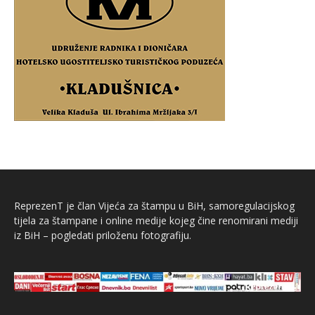
ReprezenT je član Vijeća za štampu u BiH, samoregulacijskog
tijela za štampane i online medije kojeg čine renomirani mediji
iz BiH – pogledati priloženu fotografiju.