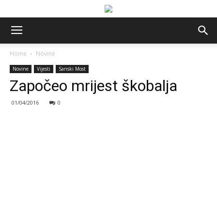
Home
Novine
Novine
Vijesti
Sanski Most
Započeo mrijest škobalja
01/04/2016
0