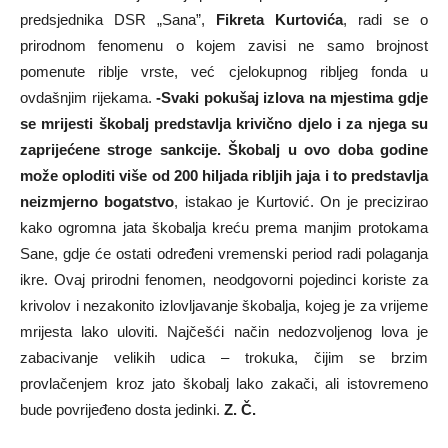
predsjednika DSR „Sana”,
Fikreta Kurtovića
, radi se o
prirodnom fenomenu o kojem zavisi ne samo brojnost
pomenute riblje vrste, već cjelokupnog ribljeg fonda u
ovdašnjim rijekama.
-Svaki pokušaj izlova na mjestima gdje
se mrijesti škobalj predstavlja krivično djelo i za njega su
zaprijećene stroge sankcije. Škobalj u ovo doba godine
može oploditi više od 200 hiljada ribljih jaja i to predstavlja
neizmjerno bogatstvo
, istakao je Kurtović. On je precizirao
kako ogromna jata škobalja kreću prema manjim protokama
Sane, gdje će ostati određeni vremenski period radi polaganja
ikre. Ovaj prirodni fenomen, neodgovorni pojedinci koriste za
krivolov i nezakonito izlovljavanje škobalja, kojeg je za vrijeme
mrijesta lako uloviti. Najčešći način nedozvoljenog lova je
zabacivanje velikih udica – trokuka, čijim se brzim
provlačenjem kroz jato škobalj lako zakači, ali istovremeno
bude povrijeđeno dosta jedinki.
Z. Č.