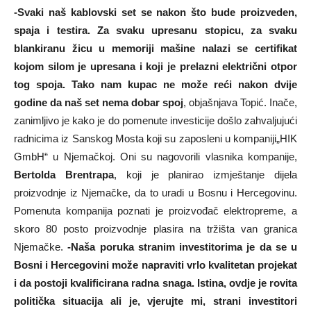
-Svaki naš kablovski set se nakon što bude proizveden,
spaja i testira. Za svaku upresanu stopicu, za svaku
blankiranu žicu u memoriji mašine nalazi se certifikat
kojom silom je upresana i koji je prelazni električni otpor
tog spoja. Tako nam kupac ne može reći nakon dvije
godine da naš set nema dobar spoj
, objašnjava Topić. Inače,
zanimljivo je kako je do pomenute investicije došlo zahvaljujući
radnicima iz Sanskog Mosta koji su zaposleni u kompaniji„HIK
GmbH“ u Njemačkoj. Oni su nagovorili vlasnika kompanije,
Bertolda Brentrapa
, koji je planirao izmještanje dijela
proizvodnje iz Njemačke, da to uradi u Bosnu i Hercegovinu.
Pomenuta kompanija poznati je proizvođač elektropreme, a
skoro 80 posto proizvodnje plasira na tržišta van granica
Njemačke.
-Naša poruka stranim investitorima je da se u
Bosni i Hercegovini može napraviti vrlo kvalitetan projekat
i da postoji kvalificirana radna snaga. Istina, ovdje je rovita
politička situacija ali je, vjerujte mi, strani investitori