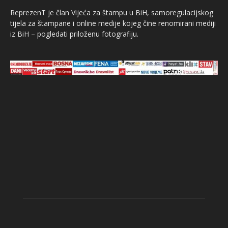
ReprezenT je član Vijeća za štampu u BiH, samoregulacijskog
tijela za štampane i online medije kojeg čine renomirani mediji
iz BiH – pogledati priloženu fotografiju.