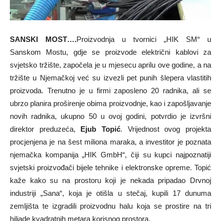
SANSKI MOST….
Proizvodnja u tvornici „HIK SM“ u
Sanskom Mostu, gdje se proizvode električni kablovi za
svjetsko tržište, započela je u mjesecu aprilu ove godine, a na
tržište u Njemačkoj već su izvezli pet punih šlepera vlastitih
proizvoda. Trenutno je u firmi zaposleno 20 radnika, ali se
ubrzo planira proširenje obima proizvodnje, kao i zapošljavanje
novih radnika, ukupno 50 u ovoj godini, potvrdio je izvršni
direktor preduzeća,
Ejub Topić
. Vrijednost ovog projekta
procjenjena je na šest miliona maraka, a investitor je poznata
njemačka kompanija „HIK GmbH“, čiji su kupci najpoznatiji
svjetski proizvođači bijele tehnike i elektronske opreme. Topić
kaže kako su na prostoru koji je nekada pripadao Drvnoj
industriji „Sana“, koja je otišla u stečaj, kupili 17 dunuma
zemljišta te izgradili proizvodnu halu koja se prostire na tri
hiljade kvadratnih metara korisnog prostora.