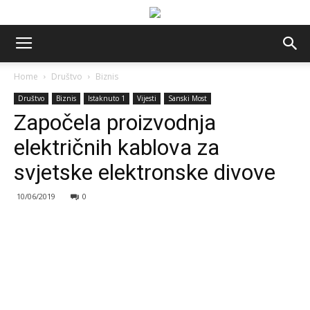
Home
Društvo
Biznis
Društvo
Biznis
Istaknuto 1
Vijesti
Sanski Most
Započela proizvodnja
električnih kablova za
svjetske elektronske divove
10/06/2019
0