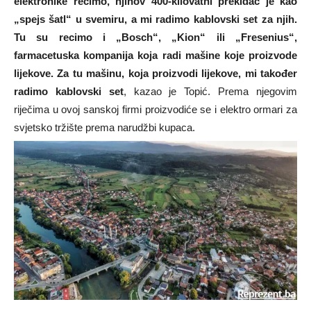
elektronike recimo, njihov 400-kilovatni prekidač je kao
„spejs šatl“ u svemiru, a mi radimo kablovski set za njih.
Tu su recimo i „Bosch“
, „Kion“ ili „Fresenius“,
farmacetuska kompanija koja radi mašine koje proizvode
lijekove. Za tu mašinu, koja proizvodi lijekove, mi također
radimo kablovski set
, kazao je Topić. Prema njegovim
riječima u ovoj sanskoj firmi proizvodiće se i elektro ormari za
svjetsko tržište prema narudžbi kupaca.