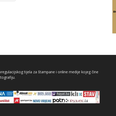
egulacijskog tijela za štampane i online medije kojeg čine
tografiju.