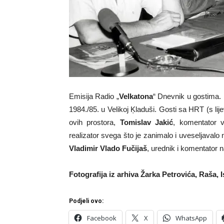
Emisija Radio „
Velkatona
“ Dnevnik u gostima. 
1984./85. u Velikoj Ķladuši. Gosti sa HRT (s li
ovih prostora,
Tomislav Jakić
, komentator v
realizator svega što je zanimalo i uveseljavalo
Vladimir Vlado Fučijaš
, urednik i komentator
Fotografija iz arhiva Žarka Petrovića, Raša, I
Podjeli ovo:
Facebook
X
WhatsApp