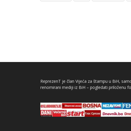
ReprezenT je član Vijeća za štampu u BiH, samor
renomirani mediji iz BiH – pogledati priloženu fo