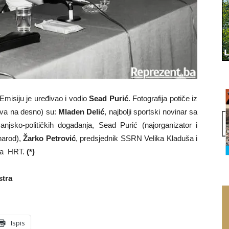
Emisiju je uređivao i vodio
Sead Purić
. Fotografija potiče iz
jeva na desno) su:
Mladen Delić
, najbolji sportski novinar sa
anjsko-političkih događanja, Sead Purić (najorganizator i
 narod),
Žarko Petrović
, predsjednik SSRN Velika Kladuša i
 na HRT.
(*)
stra
Ispis