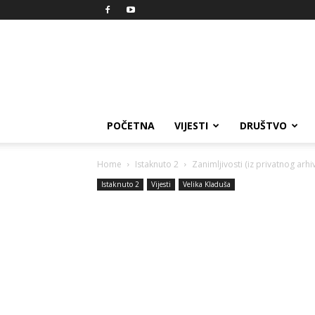
Reprezent
POČETNA
VIJESTI
DRUŠTVO
Home
Istaknuto 2
Zanimljivosti (iz privatnog arhi
Istaknuto 2
Vijesti
Velika Kladuša