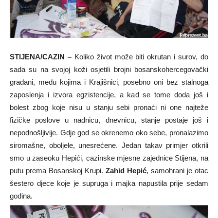
STIJENA/CAZIN –
Koliko život može biti okrutan i surov, do
sada su na svojoj koži osjetili brojni bosanskohercegovački
građani, među kojima i Krajišnici, posebno oni bez stalnoga
zaposlenja i izvora egzistencije, a kad se tome doda još i
bolest zbog koje nisu u stanju sebi pronaći ni one najteže
fizičke poslove u nadnicu, dnevnicu, stanje postaje još i
nepodnošljivije. Gdje god se okrenemo oko sebe, pronalazimo
siromašne, oboljele, unesrećene. Jedan takav primjer otkrili
smo u zaseoku Hepići, cazinske mjesne zajednice Stijena, na
putu prema Bosanskoj Krupi.
Zahid Hepić
, samohrani je otac
šestero djece koje je supruga i majka napustila prije sedam
godina.