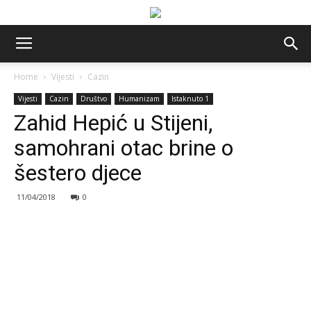
Home
Vijesti
Cazin
Vijesti
Cazin
Društvo
Humanizam
Istaknuto 1
Zahid Hepić u Stijeni,
samohrani otac brine o
šestero djece
11/04/2018
0