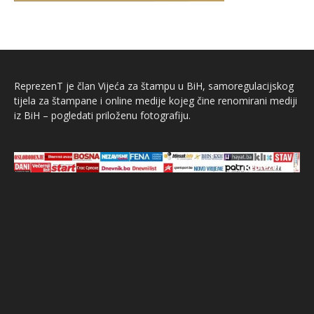
ReprezenT je član Vijeća za štampu u BiH, samoregulacijskog
tijela za štampane i online medije kojeg čine renomirani mediji
iz BiH – pogledati priloženu fotografiju.