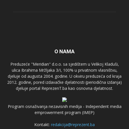
O NAMA
Preduzeće "Meridian" d.o.o. sa sjedištem u Velikoj Kladuši,
ulica Ibrahima Mržljaka 3/I, 100% u privatnom vlasništvu,
djeluje od augusta 2004. godine. U okviru preduzeća od kraja
2012. godine, pored izdavačke djelatnosti (periodična izdanja)
djeluje portal ReprezenT.ba kao osnovna djelatnost.
Program osnaživanja nezavisnih medija - Independent media
emprowerment program (IMEP)
Kontakt:
redakcija@reprezent.ba