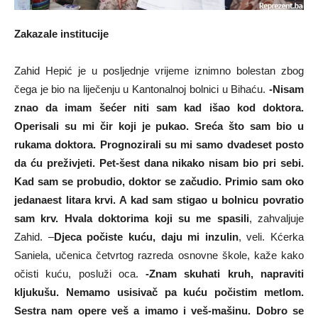
Zakazale institucije
Zahid Hepić je u posljednje vrijeme iznimno bolestan zbog
čega je bio na liječenju u Kantonalnoj bolnici u Bihaću.
-Nisam
znao da imam šećer niti sam kad išao kod doktora.
Operisali su mi čir koji je pukao. Sreća što sam bio u
rukama doktora. Prognozirali su mi samo dvadeset posto
da ću preživjeti. Pet-šest dana nikako nisam bio pri sebi.
Kad sam se probudio, doktor se začudio. Primio sam oko
jedanaest litara krvi. A kad sam stigao u bolnicu povratio
sam krv. Hvala doktorima koji su me spasili
, zahvaljuje
Zahid. –
Djeca počiste kuću, daju mi inzulin
, veli. Kćerka
Saniela, učenica četvrtog razreda osnovne škole, kaže kako
očisti kuću, posluži oca.
-Znam skuhati kruh, napraviti
kljukušu. Nemamo usisivač pa kuću počistim metlom.
Sestra nam opere veš a imamo i veš-mašinu. Dobro se