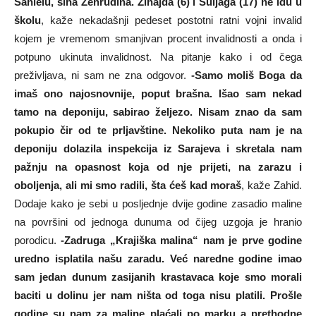
Sanielu, sina Zehrudina. Zinajda (6) i Suljaga (17) ne idu u
školu
, kaže nekadašnji pedeset postotni ratni vojni invalid
kojem je vremenom smanjivan procent invalidnosti a onda i
potpuno ukinuta invalidnost. Na pitanje kako i od čega
preživljava, ni sam ne zna odgovor.
-Samo moliš Boga da
imaš ono najosnovnije, poput brašna. Išao sam nekad
tamo na deponiju, sabirao željezo. Nisam znao da sam
pokupio čir od te prljavštine. Nekoliko puta nam je na
deponiju dolazila inspekcija iz Sarajeva i skretala nam
pažnju na opasnost koja od nje prijeti, na zarazu i
oboljenja, ali mi smo radili, šta ćeš kad moraš
, kaže Zahid.
Dodaje kako je sebi u posljednje dvije godine zasadio maline
na površini od jednoga dunuma od čijeg uzgoja je hranio
porodicu.
-Zadruga „Krajiška malina“ nam je prve godine
uredno isplatila našu zaradu. Već naredne godine imao
sam jedan dunum zasijanih krastavaca koje smo morali
baciti u dolinu jer nam ništa od toga nisu platili. Prošle
godine su nam za maline plaćali po marku a prethodne