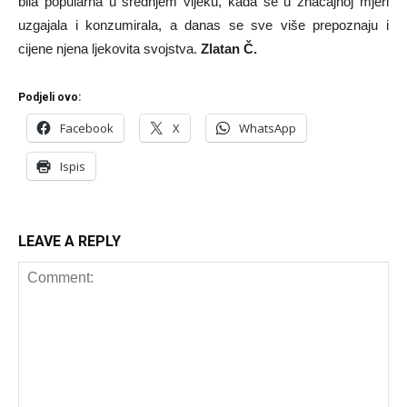
bila popularna u srednjem vijeku, kada se u značajnoj mjeri
uzgajala i konzumirala, a danas se sve više prepoznaju i
cijene njena ljekovita svojstva.
Zlatan Č.
Podjeli ovo:
Facebook
X
WhatsApp
Ispis
LEAVE A REPLY