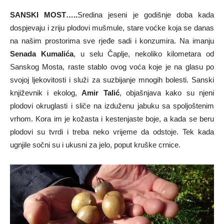
SANSKI MOST…..
Sredina jeseni je godišnje doba kada
dospjevaju i zriju plodovi mušmule, stare voćke koja se danas
na našim prostorima sve rjeđe sadi i konzumira. Na imanju
Senada Kumalića
, u selu Čaplje, nekoliko kilometara od
Sanskog Mosta, raste stablo ovog voća koje je na glasu po
svojoj ljekovitosti i služi za suzbijanje mnogih bolesti. Sanski
književnik i ekolog,
Amir Talić
, objašnjava kako su njeni
plodovi okruglasti i sliče na izduženu jabuku sa spoljoštenim
vrhom. Kora im je kožasta i kestenjaste boje, a kada se beru
plodovi su tvrdi i treba neko vrijeme da odstoje. Tek kada
ugnjile sočni su i ukusni za jelo, poput kruške crnice.