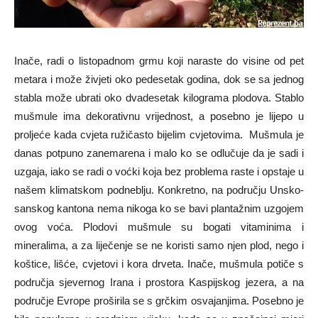
Inače, radi o listopadnom grmu koji naraste do visine od pet
metara i može živjeti oko pedesetak godina, dok se sa jednog
stabla može ubrati oko dvadesetak kilograma plodova. Stablo
mušmule ima dekorativnu vrijednost, a posebno je lijepo u
proljeće kada cvjeta ružičasto bijelim cvjetovima. Mušmula je
danas potpuno zanemarena i malo ko se odlučuje da je sadi i
uzgaja, iako se radi o voćki koja bez problema raste i opstaje u
našem klimatskom podneblju. Konkretno, na području Unsko-
sanskog kantona nema nikoga ko se bavi plantažnim uzgojem
ovog voća. Plodovi mušmule su bogati vitaminima i
mineralima, a za liječenje se ne koristi samo njen plod, nego i
koštice, lišće, cvjetovi i kora drveta. Inače, mušmula potiče s
područja sjevernog Irana i prostora Kaspijskog jezera, a na
područje Evrope proširila se s grčkim osvajanjima. Posebno je