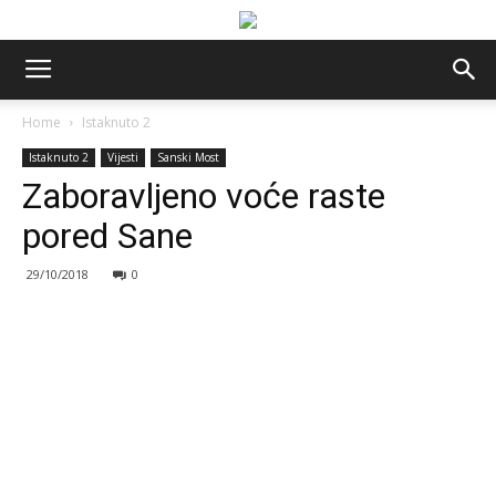
Home
Istaknuto 2
Istaknuto 2
Vijesti
Sanski Most
Zaboravljeno voće raste
pored Sane
29/10/2018
0