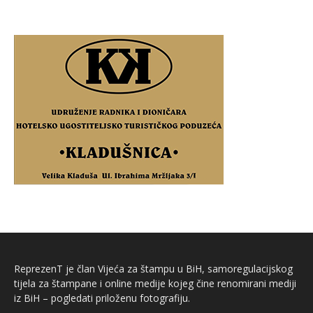
ReprezenT je član Vijeća za štampu u BiH, samoregulacijskog
tijela za štampane i online medije kojeg čine renomirani mediji
iz BiH – pogledati priloženu fotografiju.