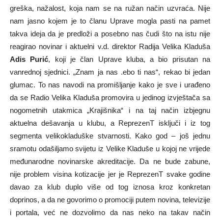
greška, nažalost, koja nam se na ružan način uzvraća. Nije
nam jasno kojem je to članu Uprave mogla pasti na pamet
takva ideja da je predloži a posebno nas čudi što na istu nije
reagirao novinar i aktuelni v.d. direktor Radija Velika Kladuša
Adis Purić
, koji je član Uprave kluba, a bio prisutan na
vanrednoj sjednici. „Znam ja nas .ebo ti nas“, rekao bi jedan
glumac. To nas navodi na promišljanje kako je sve i urađeno
da se Radio Velika Kladuša promovira u jedinog izvještača sa
nogometnih utakmica „Krajišnika“ i na taj način izbjegnu
aktuelna dešavanja u klubu, a ReprezenT isključi i iz tog
segmenta velikokladuške stvarnosti. Kako god – još jednu
sramotu odašiljamo svijetu iz Velike Kladuše u kojoj ne vrijede
međunarodne novinarske akreditacije. Da ne bude zabune,
nije problem visina kotizacije jer je ReprezenT svake godine
davao za klub duplo više od tog iznosa kroz konkretan
doprinos, a da ne govorimo o promociji putem novina, televizije
i portala, već ne dozvolimo da nas neko na takav način