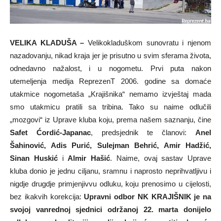
VELIKA KLADUŠA –
Velikokladuškom sunovratu i njenom
nazadovanju, nikad kraja jer je prisutno u svim sferama života,
odnedavno nažalost, i u nogometu. Prvi puta nakon
utemeljenja medija ReprezenT 2006. godine sa domaće
utakmice nogometaša „Krajišnika“ nemamo izvještaj mada
smo utakmicu pratili sa tribina. Tako su naime odlučili
„mozgovi“ iz Uprave kluba koju, prema našem saznanju, čine
Safet Ćordić-Japanac
, predsjednik te članovi:
Anel
Šahinović, Adis Purić, Sulejman Behrić, Amir Hadžić,
Sinan Huskić
i
Almir Hašić
. Naime, ovaj sastav Uprave
kluba donio je jednu ciljanu, sramnu i naprosto neprihvatljivu i
nigdje drugdje primjenjivvu odluku, koju prenosimo u cijelosti,
bez ikakvih korekcija:
Upravni odbor NK KRAJIŠNIK je na
svojoj vanrednoj sjednici održanoj 22. marta donijelo