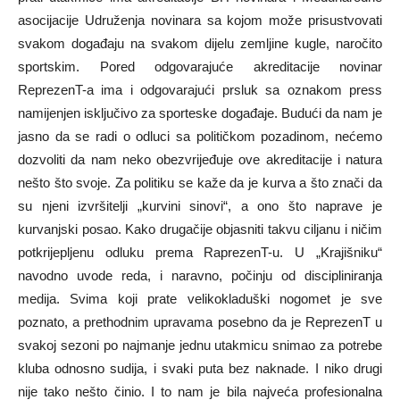
asocijacije Udruženja novinara sa kojom može prisustvovati
svakom događaju na svakom dijelu zemljine kugle, naročito
sportskim. Pored odgovarajuće akreditacije novinar
ReprezenT-a ima i odgovarajući prsluk sa oznakom press
namijenjen isključivo za sporteske događaje. Budući da nam je
jasno da se radi o odluci sa političkom pozadinom, nećemo
dozvoliti da nam neko obezvrijeđuje ove akreditacije i natura
nešto što svoje. Za politiku se kaže da je kurva a što znači da
su njeni izvršitelji „kurvini sinovi“, a ono što naprave je
kurvanjski posao. Kako drugačije objasniti takvu ciljanu i ničim
potkrijepljenu odluku prema RaprezenT-u. U „Krajišniku“
navodno uvode reda, i naravno, počinju od discipliniranja
medija. Svima koji prate velikokladuški nogomet je sve
poznato, a prethodnim upravama posebno da je ReprezenT u
svakoj sezoni po najmanje jednu utakmicu snimao za potrebe
kluba odnosno sudija, i svaki puta bez naknade. I niko drugi
nije tako nešto činio. I to nam je bila najveća profesionalna