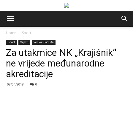
Home
Sport
Sport
Vijesti
Velika Kladuša
Za utakmice NK „Krajišnik“
ne vrijede međunarodne
akreditacije
08/04/2018
0