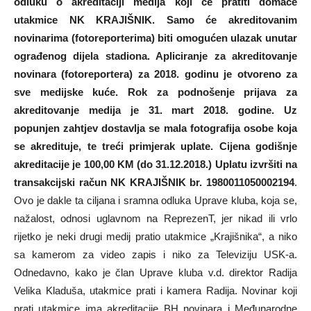
odluku o akreditaciji medija koji će pratiti domaće
utakmice NK KRAJIŠNIK. Samo će akreditovanim
novinarima (fotoreporterima) biti omogućen ulazak unutar
ograđenog dijela stadiona. Apliciranje za akreditovanje
novinara (fotoreportera) za 2018. godinu je otvoreno za
sve medijske kuće. Rok za podnošenje prijava za
akreditovanje medija je 31. mart 2018. godine. Uz
popunjen zahtjev dostavlja se mala fotografija osobe koja
se akredituje, te treći primjerak uplate. Cijena godišnje
akreditacije je 100,00 KM (do 31.12.2018.) Uplatu izvršiti na
transakcijski račun NK KRAJIŠNIK br. 1980011050002194
.
Ovo je dakle ta ciljana i sramna odluka Uprave kluba, koja se,
nažalost, odnosi uglavnom na ReprezenT, jer nikad ili vrlo
rijetko je neki drugi medij pratio utakmice „Krajišnika“, a niko
sa kamerom za video zapis i niko za Televiziju USK-a.
Odnedavno, kako je član Uprave kluba v.d. direktor Radija
Velika Kladuša, utakmice prati i kamera Radija. Novinar koji
prati utakmice ima akreditacije BH novinara i Međunarodne