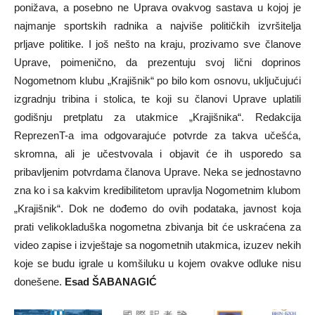
ponižava, a posebno ne Uprava ovakvog sastava u kojoj je
najmanje sportskih radnika a najviše političkih izvršitelja
prljave politike. I još nešto na kraju, prozivamo sve članove
Uprave, poimenično, da prezentuju svoj lični doprinos
Nogometnom klubu „Krajišnik“ po bilo kom osnovu, uključujući
izgradnju tribina i stolica, te koji su članovi Uprave uplatili
godišnju pretplatu za utakmice „Krajišnika“. Redakcija
ReprezenT-a ima odgovarajuće potvrde za takva učešća,
skromna, ali je učestvovala i objavit će ih usporedo sa
pribavljenim potvrdama članova Uprave. Neka se jednostavno
zna ko i sa kakvim kredibilitetom upravlja Nogometnim klubom
„Krajišnik“. Dok ne dođemo do ovih podataka, javnost koja
prati velikokladuška nogometna zbivanja bit će uskraćena za
video zapise i izvještaje sa nogometnih utakmica, izuzev nekih
koje se budu igrale u komšiluku u kojem ovakve odluke nisu
donešene.
Esad ŠABANAGIĆ