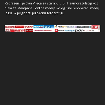
ReprezenT je član Vijeća za štampu u BiH, samoregulacijskog
tijela za štampane i online medije kojeg čine renomirani mediji
iz BiH – pogledati priloženu fotografiju.