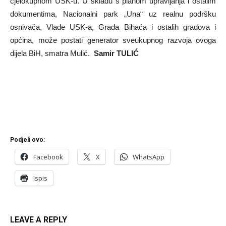
cjelokupnom USK-u. U skladu s planom upravljanja i ostalim
dokumentima, Nacionalni park „Una“ uz realnu podršku
osnivača, Vlade USK-a, Grada Bihaća i ostalih gradova i
općina, može postati generator sveukupnog razvoja ovoga
dijela BiH, smatra Mulić.
Samir TULIĆ
Podjeli ovo:
Facebook
X
WhatsApp
Ispis
LEAVE A REPLY