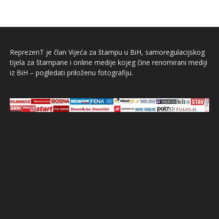
ReprezenT je član Vijeća za štampu u BiH, samoregulacijskog
tijela za štampane i online medije kojeg čine renomirani mediji
iz BiH – pogledati priloženu fotografiju.