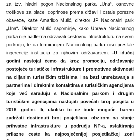
za tzv. hladni pogon Nacionalnog parka „Una“, osnovne
troškove za plaće, doprinose prema državi i ostale porezne
obaveze, kaže Amarildo Mulić, direktor JP Nacionalni park
„Una“. Direktor Mulić napominje, kako Uprava Nacionalnog
parka nije nadležna održavati cestovnu infrastrukturu na svom
području, te da formiranjem Nacionalnog parka nisu prestale
ingerencije institucija za njihovim održavanjem.
-U idućoj
godini nastojat ćemo da kroz promociju, održavanje
postojeće turističke infrastrukture i promotivne aktivnosti
na ciljanim turističkim tržištima i na bazi umrežavanja s
partnerima i direktnim kontaktima s turističkim agencijama
koje već sarađuju s Nacionalnim parkom i drugim
turističkim agencijama nastojati povećati broj posjeta u
2018. godini. Ili, ukoliko to ne bude moguće, barem
zadržati dostignuti broj posjetilaca, obzirom na stanje
prihvatne infrastrukture u području NP-a, asfaltiranja
prilazne ceste ka najposjećenijoj posjetilačkoj zoni