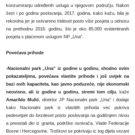
konzumiranju određenih usluga u njegovom području. Nakon
šest i po godina poslovanja, 2017. godina, kako kažu, bila je
rekordna jer je ostvareno trideset posto više posjeta u odnosu
na prethodnu 2016. godinu, što je oko 85.000 evidentiranih
posjeta s plaćenom uslugom NP „Una“.
Povećava prihode
-Nacionalni park „Una“ iz godine u godinu, shodno ovim
pokazateljima, povećava vlastite prihode i još uvijek na
bazi ovih kapaciteta, kao javno poduzeće, nije ekonomski
neovisno, ali iz godine u godinu, stremi tom cilju
, kaže
Amarildo Mulić
, direktor JP Nacionalni park „Una“ i dodaje
kako Nacionalni park iz vlastitih prihoda već pokriva
pedesetpet do šezdeset posto poslovanja na godišnjem nivou
a preostali dio iz granta, podrške osnivača, Vlade Federacije
Bosne i Hercegovine. Troškovi se pokrivaju iz tog dijela vezani