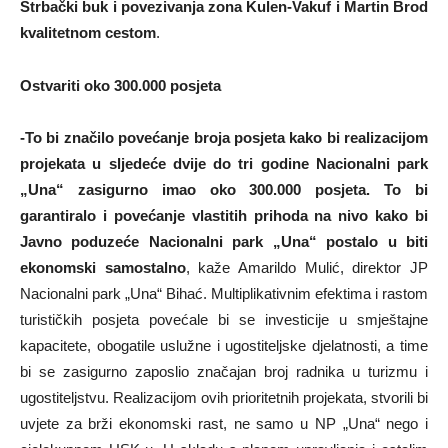
Štrbački buk i povezivanja zona Kulen-Vakuf i Martin Brod
kvalitetnom cestom
.
Ostvariti oko 300.000 posjeta
-To bi značilo povećanje broja posjeta kako bi realizacijom
projekata u sljedeće dvije do tri godine Nacionalni park
„Una“ zasigurno imao oko 300.000 posjeta. To bi
garantiralo i povećanje vlastitih prihoda na nivo kako bi
Javno poduzeće Nacionalni park „Una“ postalo u biti
ekonomski samostalno
, kaže Amarildo Mulić, direktor JP
Nacionalni park „Una“ Bihać. Multiplikativnim efektima i rastom
turističkih posjeta povećale bi se investicije u smještajne
kapacitete, obogatile uslužne i ugostiteljske djelatnosti, a time
bi se zasigurno zaposlio značajan broj radnika u turizmu i
ugostiteljstvu. Realizacijom ovih prioritetnih projekata, stvorili bi
uvjete za brži ekonomski rast, ne samo u NP „Una“ nego i