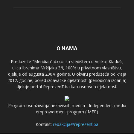
O NAMA
Preduzeće "Meridian" d.o.o. sa sjedištem u Velikoj Kladuši,
ulica Ibrahima Mržljaka 3/I, 100% u privatnom vlasništvu,
djeluje od augusta 2004. godine. U okviru preduzeća od kraja
2012. godine, pored izdavačke djelatnosti (periodična izdanja)
djeluje portal ReprezenT.ba kao osnovna djelatnost.
Program osnaživanja nezavisnih medija - Independent media
emprowerment program (IMEP)
Kontakt:
redakcija@reprezent.ba