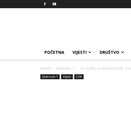
Reprezent
POČETNA
VIJESTI
DRUŠTVO
Home
Istaknuto 1
Za razliku od područja NP „Una“
Istaknuto 1
Vijesti
USK