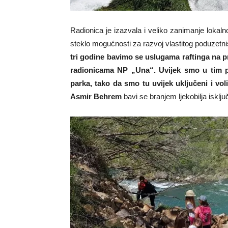
Radionica je izazvala i veliko zanimanje lokal
steklo mogućnosti za razvoj vlastitog poduzetn
tri godine bavimo se uslugama raftinga na 
radionicama NP „Una“. Uvijek smo u tim p
parka, tako da smo tu uvijek uključeni i vo
Asmir Behrem
bavi se branjem ljekobilja isklju