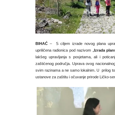
BIHAĆ
– S ciljem izrade novog plana uprav
upriličena radionica pod nazivom „
Izrada pla
lakšeg upravljanja s posjetama, ali i potica
zaštićenog područja. Uprava ovog nacionalnog
svim razinama a ne samo lokalnim. U prilog t
ustanove za zaštitu i očuvanje prirode Ličko-se