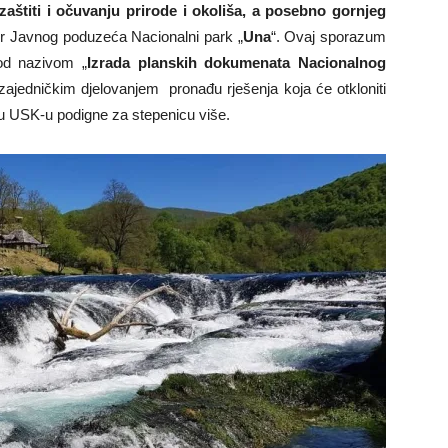
a zaštiti i očuvanju prirode i okoliša, a posebno gornjeg
tor Javnog poduzeća Nacionalni park „
Una
“. Ovaj sporazum
pod nazivom „
Izrada planskih dokumenata Nacionalnog
se zajedničkim djelovanjem pronađu rješenja koja će otkloniti
 u USK-u podigne za stepenicu više.