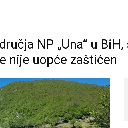
dručja NP „Una“ u BiH, 
ne nije uopće zaštićen