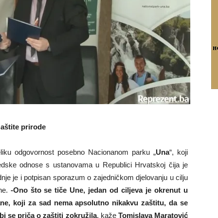
aštite prirode
veliku odgovornost posebno Nacionanom parku „
Una
“, koji
sjedske odnose s ustanovama u Republici Hrvatskoj čija je
dnje je i potpisan sporazum o zajedničkom djelovanju u cilju
Une.
-Ono što se tiče Une, jedan od ciljeva je okrenut u
ane, koji za sad nema apsolutno nikakvu zaštitu, da se
i se priča o zaštiti zokružila
, kaže
Tomislava Maratović