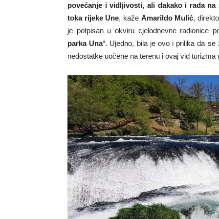
povećanje i vidljivosti, ali dakako i rada n
toka rijeke Une
, kaže
Amarildo Mulić
, direk
je potpisan u okviru cjelodnevne radionice 
parka Una
“. Ujedno, bila je ovo i prilika da 
nedostatke uočene na terenu i ovaj vid turizma