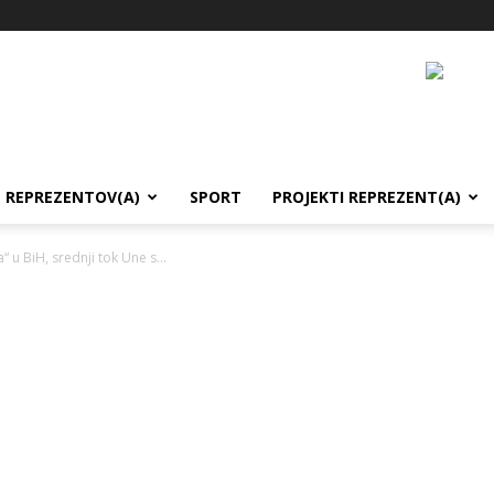
REPREZENTOV(A)
SPORT
PROJEKTI REPREZENT(A)
 u BiH, srednji tok Une s...