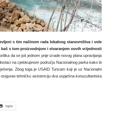
ševljeni s tim načinom rada lokalnog stanovništva i vole
e baš s tom proizvodnjom i stvaranjem novih vrijednosti
prilika da se još jednom prije izrade novog plana upravljanja
dostaci na cjelokupnom području Nacionalnog parka kako bi
a rješenja. Zbog toga je USAID Turizam koji je uz Nacionalni
iku osigurao tehničku asistenciju dva uspješna konuzultantska
Ispis