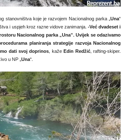
nog stanovništva koje je razvojem Nacionalnog parka „
Una
“
ištva i uspjeh kroz razne vidove zanimanja.
-Već dvadeset i
prostoru Nacionalnog parka „Una“. Uvijek se odazivamo
rocedurama planiranja strategije razvoja Nacionalnog
limo dati svoj doprinos
, kaže
Edin Redžić
, rafting-skiper.
čivo u NP „
Una
“.