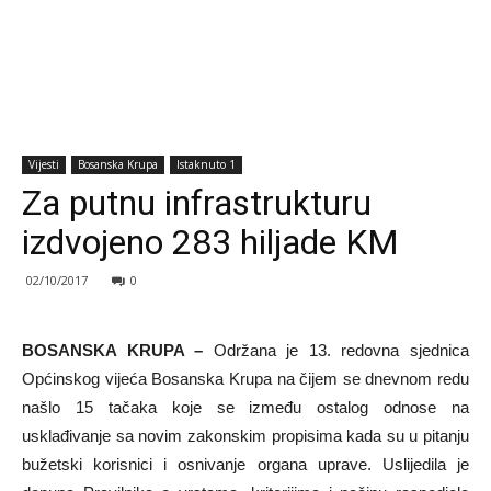
Vijesti
Bosanska Krupa
Istaknuto 1
Za putnu infrastrukturu
izdvojeno 283 hiljade KM
02/10/2017
0
BOSANSKA KRUPA –
Održana je 13. redovna sjednica
Općinskog vijeća Bosanska Krupa na čijem se dnevnom redu
našlo 15 tačaka koje se između ostalog odnose na
usklađivanje sa novim zakonskim propisima kada su u pitanju
bužetski korisnici i osnivanje organa uprave. Uslijedila je