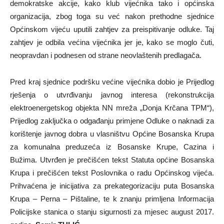
demokratske akcije, kako klub vijećnika tako i općinska
organizacija, zbog toga su već nakon prethodne sjednice
Općinskom vijeću uputili zahtjev za preispitivanje odluke. Taj
zahtjev je odbila većina vijećnika jer je, kako se moglo čuti,
neopravdan i podnesen od strane neovlaštenih predlagača.
Pred kraj sjednice podršku većine vijećnika dobio je Prijedlog
rješenja o utvrđivanju javnog interesa (rekonstrukcija
elektroenergetskog objekta NN mreža „Donja Krčana TPM“),
Prijedlog zaključka o odgađanju primjene Odluke o naknadi za
korištenje javnog dobra u vlasništvu Općine Bosanska Krupa
za komunalna preduzeća iz Bosanske Krupe, Cazina i
Bužima. Utvrđen je prečišćen tekst Statuta općine Bosanska
Krupa i prečišćen tekst Poslovnika o radu Općinskog vijeća.
Prihvaćena je inicijativa za prekategorizaciju puta Bosanska
Krupa – Perna – Pištaline, te k znanju primljena Informacija
Policijske stanica o stanju sigurnosti za mjesec august 2017.