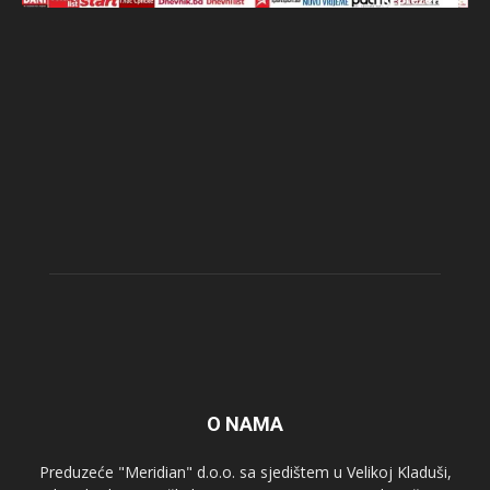
O NAMA
Preduzeće "Meridian" d.o.o. sa sjedištem u Velikoj Kladuši,