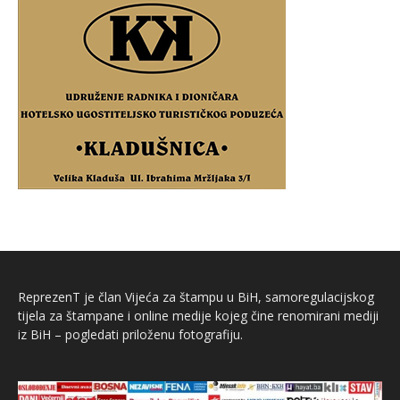
ReprezenT je član Vijeća za štampu u BiH, samoregulacijskog
tijela za štampane i online medije kojeg čine renomirani mediji
iz BiH – pogledati priloženu fotografiju.