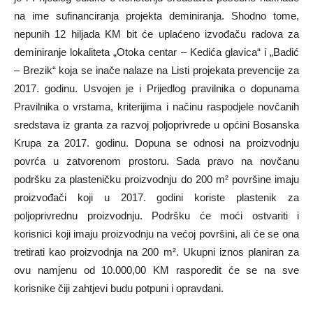
na ime sufinanciranja projekta deminiranja. Shodno tome,
nepunih 12 hiljada KM bit će uplaćeno izvođaču radova za
deminiranje lokaliteta „Otoka centar – Kedića glavica“ i „Badić
– Brezik“ koja se inače nalaze na Listi projekata prevencije za
2017. godinu. Usvojen je i Prijedlog pravilnika o dopunama
Pravilnika o vrstama, kriterijima i načinu raspodjele novčanih
sredstava iz granta za razvoj poljoprivrede u općini Bosanska
Krupa za 2017. godinu. Dopuna se odnosi na proizvodnju
povrća u zatvorenom prostoru. Sada pravo na novčanu
podršku za plasteničku proizvodnju do 200 m² površine imaju
proizvođači koji u 2017. godini koriste plastenik za
poljoprivrednu proizvodnju. Podršku će moći ostvariti i
korisnici koji imaju proizvodnju na većoj površini, ali će se ona
tretirati kao proizvodnja na 200 m². Ukupni iznos planiran za
ovu namjenu od 10.000,00 KM rasporedit će se na sve
korisnike čiji zahtjevi budu potpuni i opravdani.