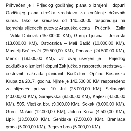
Prihvaćen je i Prijedlog godišnjeg plana o izmjeni i dopuni
Godišnjeg plana utroška sredstava za korištenje državnih
šuma. Tako se sredstva od 140.500,00 raspoređuju na
izgradnju slijedećih puteva: Arapuška cesta – Pučenik – Zalin
– Veliki Dubovik (45.000,00 KM), Gornja Ljusina – Jezerski
(13.000,00 KM), Ostrožnica – Mali Badić (10.000,00 KM),
Mustelji-Bećirevići (29.500,00 KM), Ponorac (24.500,00 KM),
Menići (18.500,00 KM). Uz ovaj usvojen je i Prijedlog
zaključka o izmjeni i dopuni Zaključka o rasporedu sredstava –
cestovnih naknada planiranih Budžetom Općine Bosanska
Krupa za 2017. godinu. Njime je 142.500,00 KM raspoređeno
za slijedeće puteve: 10. Juli (25.000,00 KM), Selimagići
(40.000,00 KM), Sarajevska (8.500,00 KM), Kajtezi (4.500,00
KM), 505. Viteška bbr. (9.000,00 KM), Sokak (8.000,00 KM),
Gornji Mašići (12.000,00 KM), Jokina Kosa (4.500,00 KM),
Lipik (13.500,00 KM), Šehidska (7.500,00 KM), Branilaca
grada (5.000,00 KM), Begovo brdo (5.000,00 KM).