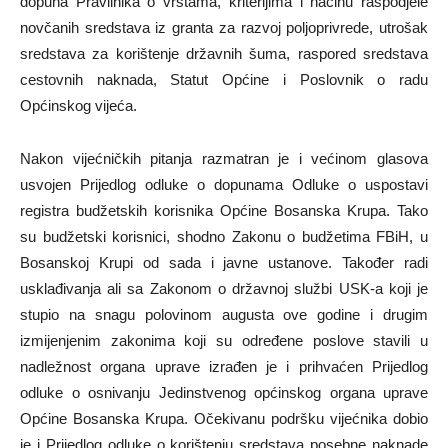
dopuna Pravilnika o vrstama, kriterijima i načinu raspodjele
novčanih sredstava iz granta za razvoj poljoprivrede, utrošak
sredstava za korištenje državnih šuma, raspored sredstava
cestovnih naknada, Statut Općine i Poslovnik o radu
Općinskog vijeća.
Nakon vijećničkih pitanja razmatran je i većinom glasova
usvojen Prijedlog odluke o dopunama Odluke o uspostavi
registra budžetskih korisnika Općine Bosanska Krupa. Tako
su budžetski korisnici, shodno Zakonu o budžetima FBiH, u
Bosanskoj Krupi od sada i javne ustanove. Također radi
usklađivanja ali sa Zakonom o državnoj službi USK-a koji je
stupio na snagu polovinom augusta ove godine i drugim
izmijenjenim zakonima koji su određene poslove stavili u
nadležnost organa uprave izrađen je i prihvaćen Prijedlog
odluke o osnivanju Jedinstvenog općinskog organa uprave
Općine Bosanska Krupa. Očekivanu podršku vijećnika dobio
je i Prijedlog odluke o korištenju sredstava posebne naknade