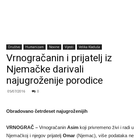
Društvo
Humanizam
Novine
Vijesti
Velika Kladuša
Vrnogračanin i prijatelj iz
Njemačke darivali
najugroženije porodice
05/07/2016
0
Obradovano četrdeset najugroženijih
VRNOGRAČ –
Vrnogračanin
Asim
koji privremeno živi i radi u
Njemačkoj i njegov prijatelj
Omar
(Njemac), više podataka ne