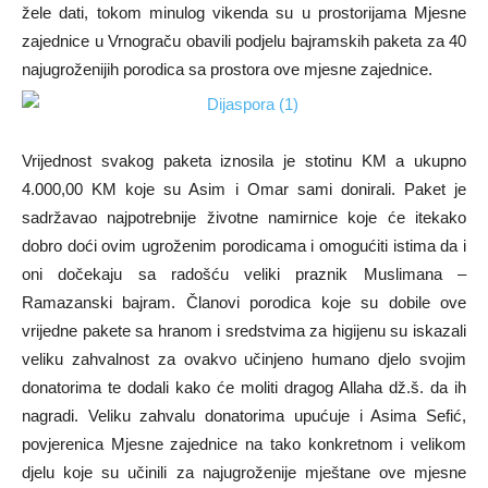
žele dati, tokom minulog vikenda su u prostorijama Mjesne
zajednice u Vrnograču obavili podjelu bajramskih paketa za 40
najugroženijih porodica sa prostora ove mjesne zajednice.
Vrijednost svakog paketa iznosila je stotinu KM a ukupno
4.000,00 KM koje su Asim i Omar sami donirali. Paket je
sadržavao najpotrebnije životne namirnice koje će itekako
dobro doći ovim ugroženim porodicama i omogućiti istima da i
oni dočekaju sa radošću veliki praznik Muslimana –
Ramazanski bajram. Članovi porodica koje su dobile ove
vrijedne pakete sa hranom i sredstvima za higijenu su iskazali
veliku zahvalnost za ovakvo učinjeno humano djelo svojim
donatorima te dodali kako će moliti dragog Allaha dž.š. da ih
nagradi. Veliku zahvalu donatorima upućuje i Asima Sefić,
povjerenica Mjesne zajednice na tako konkretnom i velikom
djelu koje su učinili za najugroženije mještane ove mjesne