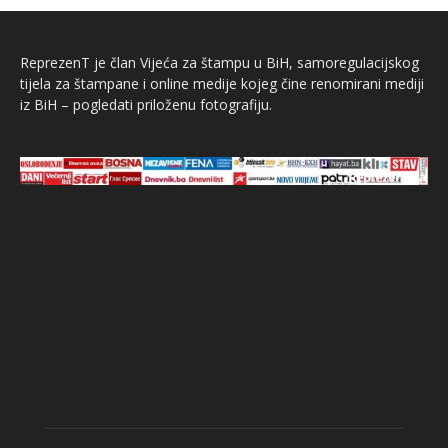
ReprezenT je član Vijeća za štampu u BiH, samoregulacijskog
tijela za štampane i online medije kojeg čine renomirani mediji
iz BiH – pogledati priloženu fotografiju.