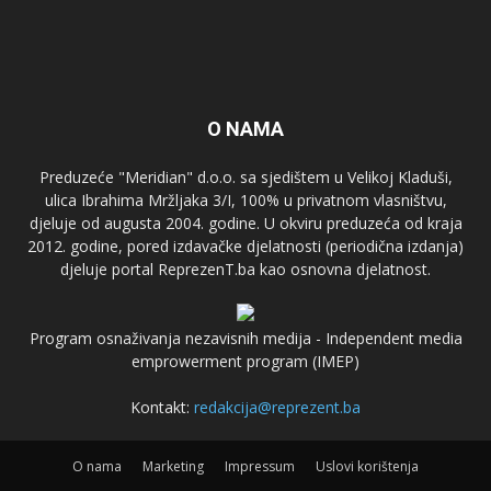
O NAMA
Preduzeće "Meridian" d.o.o. sa sjedištem u Velikoj Kladuši,
ulica Ibrahima Mržljaka 3/I, 100% u privatnom vlasništvu,
djeluje od augusta 2004. godine. U okviru preduzeća od kraja
2012. godine, pored izdavačke djelatnosti (periodična izdanja)
djeluje portal ReprezenT.ba kao osnovna djelatnost.
Program osnaživanja nezavisnih medija - Independent media
emprowerment program (IMEP)
Kontakt:
redakcija@reprezent.ba
O nama
Marketing
Impressum
Uslovi korištenja