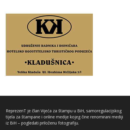
ReprezenT je član Vijeća za štampu u BiH, samoregulacijskog
tijela za štampane i online medije kojeg čine renomirani mediji
iz BiH – pogledati priloženu fotografiju.