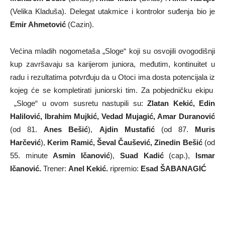
(Velika Kladuša). Delegat utakmice i kontrolor suđenja bio je
Emir Ahmetović
(Cazin).
Većina mladih nogometaša „Sloge“ koji su osvojili ovogodišnji
kup završavaju sa karijerom juniora, međutim, kontinuitet u
radu i rezultatima potvrđuju da u Otoci ima dosta potencijala iz
kojeg će se kompletirati juniorski tim. Za pobjedničku ekipu
„Sloge“ u ovom susretu nastupili su:
Zlatan Kekić, Edin
Halilović, Ibrahim Mujkić, Vedad Mujagić, Amar Duranović
(od 81.
Anes Bešić
),
Ajdin Mustafić
(od 87.
Muris
Harčević
),
Kerim Ramić, Ševal Čaušević, Zinedin Bešić
(od
55. minute
Asmin Ičanović
),
Suad Kadić
(cap.),
Ismar
Ičanović.
Trener:
Anel Kekić.
ripremio:
Esad ŠABANAGIĆ