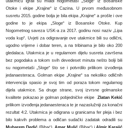
utakmicu igrali su mladi nogometaši „Sloge“ iz Bosanske
Otoke i ekipe „Krajine“ iz Cazina. U prvom međusobnom
susretu 2015. godine bolja je bila ekipa „Krajine“ a prošle i ove
godine to je ekipa „Sloge“ iz Bosanske Otoke. Kup
Nogometnog saveza USK-a za 2017. godinu nosi naziv „Lipa
voda kup“. Uvjeti za odigravanje ove utakmice bili su odlični,
ugodno vrijeme i dobar teren, a na tribinama je bilo oko 200
gledalaca. Utakmica je u regularnom dijelu susreta završena
bez pogodaka a tokom svih devedeset minuta nešto bolji bili
su nogometaši „Sloge“ što se i potvrdilo prilikom izvođenja
jedanaesteraca. Golman ekipe „Krajine“ sa nekoliko odličnih
intervencija spasio je svoj tim od poraza tokom regularnog
dijela utakmice. Sa druge strane, svoj izvrsne golmanske
kvalitete pokazao je golman pobjedničke ekipe
Zlatan Kekić
prilikom izvođenja jedanaesteraca te je nazaslužniji za konačni
rezultat 4:2. Utakmica je odigrana u granicama fer pleja i bez
bilo kakvih problema a odličan sudački zadatak odradili su
Muharem Dedić
(Bihać),
Amar Mulić
(Bihać) i
Almir Karajić