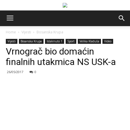
Home
Vijesti
Bosanska Krupa
Vijesti
Bosanska Krupa
Istaknuto 1
Sport
Velika Kladuša
Video
Vrnograč bio domaćin
finalnih utakmica NS USK-a
26/05/2017
0