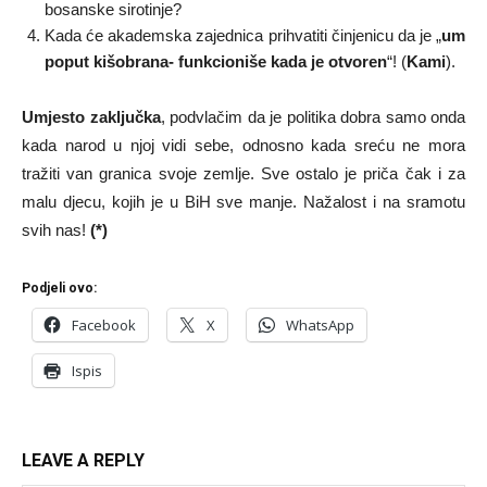
bosanske sirotinje?
Kada će akademska zajednica prihvatiti činjenicu da je „
um
poput kišobrana- funkcioniše kada je otvoren
“! (
Kami
).
Umjesto zaključka
, podvlačim da je politika dobra samo onda
kada narod u njoj vidi sebe, odnosno kada sreću ne mora
tražiti van granica svoje zemlje. Sve ostalo je priča čak i za
malu djecu, kojih je u BiH sve manje. Nažalost i na sramotu
svih nas!
(*)
Podjeli ovo:
Facebook
X
WhatsApp
Ispis
LEAVE A REPLY