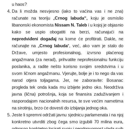
u haos?
Da li možda nesvjesno (iako to vaćina vas i ne zna)
računate na teoriju „
Crnog labuda“,
koju je osmislio
libanonski ekonomista
Nissam N. Taleb
i u kojoj je objasnio
kako se uspio obogatiti na berzi, računajući na
nepredviđeni događaj
na kome će profitirati. Dakle, ne
računajte na „
Crnog labuda
“, već, ako vam je stalo do
Države, umjesto profesionalnog, izvrsno plaćenog
angažmana (za nerad), prihvatite neprofesionalnu funkciju
poslanika, a radite nešto korisno svojim sredstvima i u
svom ličnom angažmanu. Vjerujte, bolje je i to nego da vas
narod otjera toljagama. Jer, ne zaboravite: Bosanac
progleda tek onda kada mu izbijete jedno oko. Neodrživa
javna (lična) potrošnja, koja se finansira zaduživanjem i
rasporodajom nacionalnih resursa, te sve većim nametima
na sirotinju, brzo će dovesti do izbijanja jednog oka.
Jeste li spremni održati javnu sjednicu parlamenata i na njoj
konkretno utvrditi zbog čega smo izgubili 70 milina eura,
odnosno konktetno locirati svoju i neodgovornost vlada svih