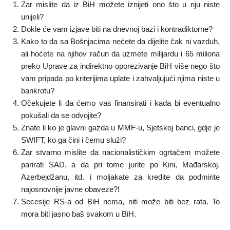
Zar mislite da iz BiH možete iznijeti ono što u nju niste
unijeli?
Dokle će vam izjave biti na dnevnoj bazi i kontradiktorne?
Kako to da sa Bošnjacima nećete da dijelite čak ni vazduh,
ali hoćete na njihov račun da uzmete milijardu i 65 miliona
preko Uprave za indirektno oporezivanje BiH više nego što
vam pripada po kriterijima uplate i zahvaljujući njima niste u
bankrotu?
Očekujete li da ćemo vas finansirati i kada bi eventualno
pokušali da se odvojite?
Znate li ko je glavni gazda u MMF-u, Sjetskoj banci, gdje je
SWIFT, ko ga čini i čemu služi?
Zar stvarno mislite da nacionalističkim ogrtačem možete
parirati SAD, a da pri tome jurite po Kini, Mađarskoj,
Azerbejdžanu, itd. i moljakate za kredite da podmirite
najosnovnije javne obaveze?!
Secesije RS-a od BiH nema, niti može biti bez rata. To
mora biti jasno baš svakom u BiH.