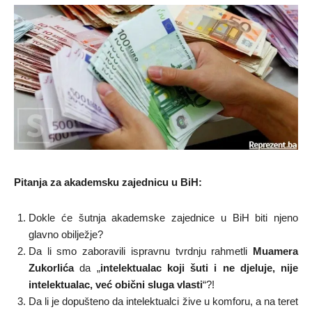
Pitanja za akademsku zajednicu u BiH:
Dokle će šutnja akademske zajednice u BiH biti njeno
glavno obilježje?
Da li smo zaboravili ispravnu tvrdnju rahmetli
Muamera
Zukorlića
da „
intelektualac koji šuti i ne djeluje, nije
intelektualac, već obični sluga vlasti
“?!
Da li je dopušteno da intelektualci žive u komforu, a na teret