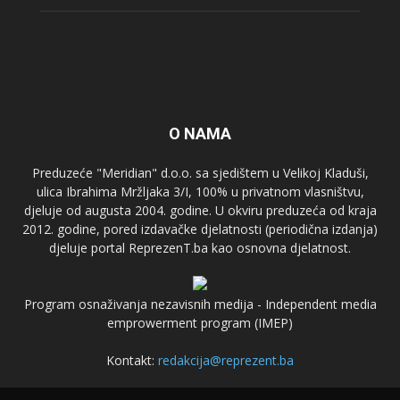
O NAMA
Preduzeće "Meridian" d.o.o. sa sjedištem u Velikoj Kladuši,
ulica Ibrahima Mržljaka 3/I, 100% u privatnom vlasništvu,
djeluje od augusta 2004. godine. U okviru preduzeća od kraja
2012. godine, pored izdavačke djelatnosti (periodična izdanja)
djeluje portal ReprezenT.ba kao osnovna djelatnost.
Program osnaživanja nezavisnih medija - Independent media
emprowerment program (IMEP)
Kontakt:
redakcija@reprezent.ba