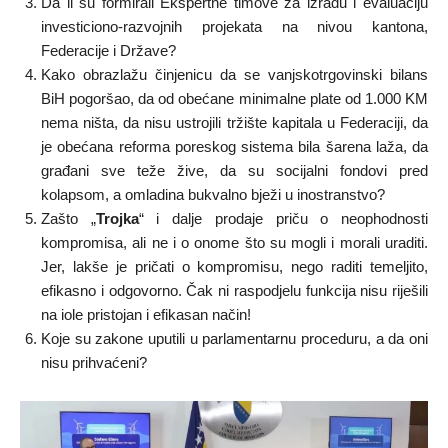
Da li su formirali Ekspertne timove za izradu i evaluaciju
investiciono-razvojnih projekata na nivou kantona,
Federacije i Države?
Kako obrazlažu činjenicu da se vanjskotrgovinski bilans
BiH pogoršao, da od obećane minimalne plate od 1.000 KM
nema ništa, da nisu ustrojili tržište kapitala u Federaciji, da
je obećana reforma poreskog sistema bila šarena laža, da
građani sve teže žive, da su socijalni fondovi pred
kolapsom, a omladina bukvalno bježi u inostranstvo?
Zašto „
Trojka
“ i dalje prodaje priču o neophodnosti
kompromisa, ali ne i o onome što su mogli i morali uraditi.
Jer, lakše je pričati o kompromisu, nego raditi temeljito,
efikasno i odgovorno. Čak ni raspodjelu funkcija nisu riješili
na iole pristojan i efikasan način!
Koje su zakone uputili u parlamentarnu proceduru, a da oni
nisu prihvaćeni?