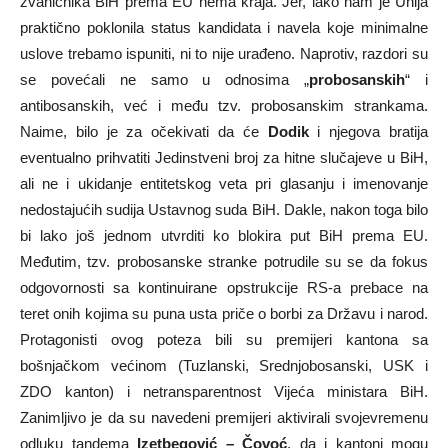
zvaničnika BiH prema EU nema kraja. Jer, iako nam je Unija
praktično poklonila status kandidata i navela koje minimalne
uslove trebamo ispuniti, ni to nije urađeno. Naprotiv, razdori su
se povećali ne samo u odnosima „
probosanskih
“ i
antibosanskih, već i među tzv. probosanskim strankama.
Naime, bilo je za očekivati da će
Dodik
i njegova bratija
eventualno prihvatiti Jedinstveni broj za hitne slučajeve u BiH,
ali ne i ukidanje entitetskog veta pri glasanju i imenovanje
nedostajućih sudija Ustavnog suda BiH. Dakle, nakon toga bilo
bi lako još jednom utvrditi ko blokira put BiH prema EU.
Međutim, tzv. probosanske stranke potrudile su se da fokus
odgovornosti sa kontinuirane opstrukcije RS-a prebace na
teret onih kojima su puna usta priče o borbi za Državu i narod.
Protagonisti ovog poteza bili su premijeri kantona sa
bošnjačkom većinom (Tuzlanski, Srednjobosanski, USK i
ZDO kanton) i netransparentnost Vijeća ministara BiH.
Zanimljivo je da su navedeni premijeri aktivirali svojevremenu
odluku tandema
Izetbegović – Čovoć
, da i kantoni mogu