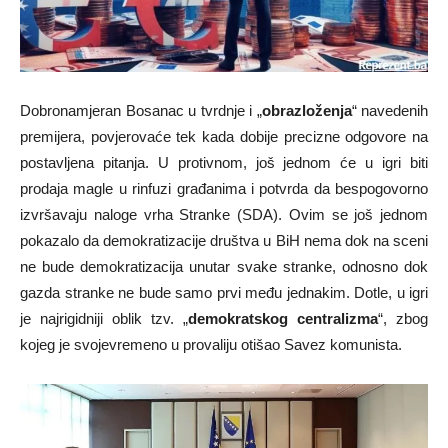
Dobronamjeran Bosanac u tvrdnje i „
obrazloženja
“ navedenih
premijera, povjerovaće tek kada dobije precizne odgovore na
postavljena pitanja. U protivnom, još jednom će u igri biti
prodaja magle u rinfuzi građanima i potvrda da bespogovorno
izvršavaju naloge vrha Stranke (SDA). Ovim se još jednom
pokazalo da demokratizacije društva u BiH nema dok na sceni
ne bude demokratizacija unutar svake stranke, odnosno dok
gazda stranke ne bude samo prvi među jednakim. Dotle, u igri
je najrigidniji oblik tzv. „
demokratskog centralizma
“, zbog
kojeg je svojevremeno u provaliju otišao Savez komunista.