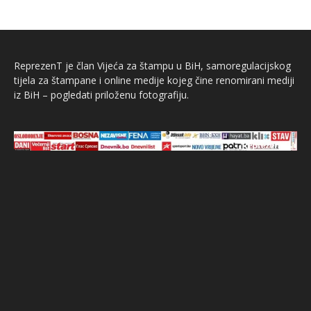
ReprezenT je član Vijeća za štampu u BiH, samoregulacijskog
tijela za štampane i online medije kojeg čine renomirani mediji
iz BiH – pogledati priloženu fotografiju.