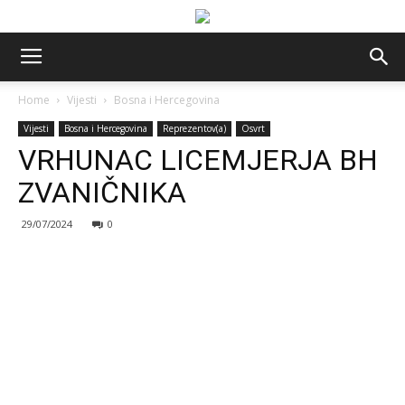
Home
Vijesti
Bosna i Hercegovina
Vijesti
Bosna i Hercegovina
Reprezentov(a)
Osvrt
VRHUNAC LICEMJERJA BH
ZVANIČNIKA
29/07/2024
0