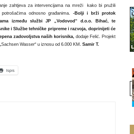
ranje zahtjeva za intervencijama na mreži kako bi pružili
njim potrošačima odnosno građanima.
-Bolji i brži protok
ijama između službi JP „Vodovod“ d.o.o. Bihać, te
ike i Službe tehničke pripreme i razvoja, doprinijeti će
tepena zadovoljstva naših korisnika,
dodaje Felić. Projekt
e „Sachsen Wasser“ u iznosu od 6.000 KM.
Samir T.
Ispis