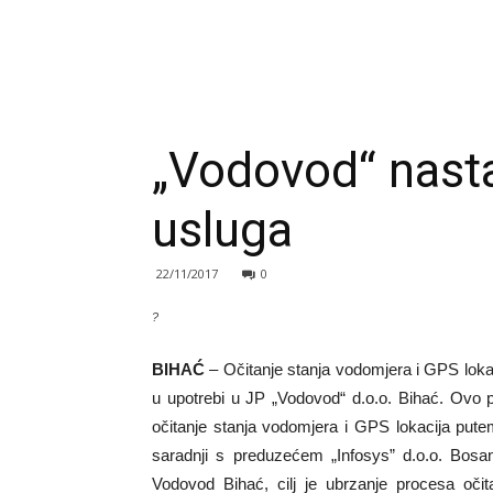
„Vodovod“ nasta
usluga
22/11/2017
0
?
BIHAĆ
– Očitanje stanja vodomjera i GPS lokac
u upotrebi u JP „Vodovod“ d.o.o. Bihać. Ovo
očitanje stanja vodomjera i GPS lokacija putem
saradnji s preduzećem „Infosys” d.o.o. Bos
Vodovod Bihać, cilj je ubrzanje procesa oči