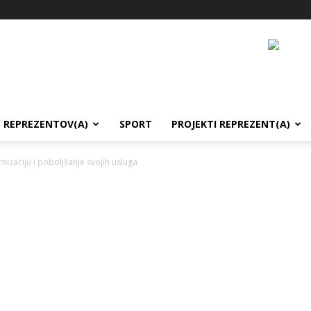
REPREZENTOV(A)
SPORT
PROJEKTI REPREZENT(A)
izaciju i poboljšanje svojih usluga