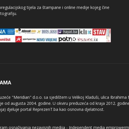
egulacijskog tijela za štampane i online medije kojeg čine
tografiju.
NAMA
uzeće "Meridian" d.o.o. sa sjedištem u Velikoj Kladuši, ulica Ibrahima
uje od augusta 2004. godine. U okviru preduzeća od kraja 2012. godine
nja) djeluje portal ReprezenT.ba kao osnovna djelatnost.
ram osnaživanja nezavisnih medija - Independent media emprowerm