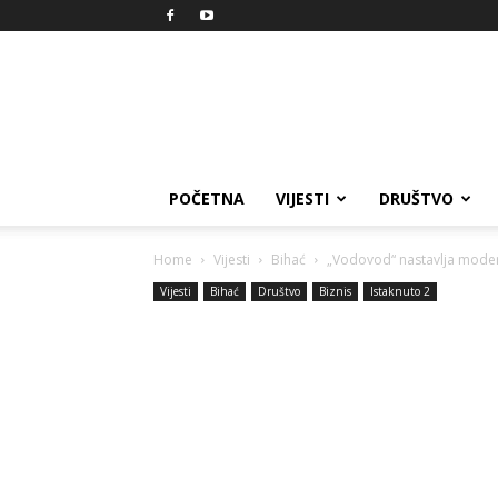
Reprezent
POČETNA
VIJESTI
DRUŠTVO
Home
Vijesti
Bihać
„Vodovod“ nastavlja modern
Vijesti
Bihać
Društvo
Biznis
Istaknuto 2