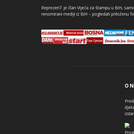
ReprezenT je član Vijeća za štampu u BiH, samor
renomirani mediji iz BiH – pogledati priloženu fo
O 
Pred
djel
izda
Prog