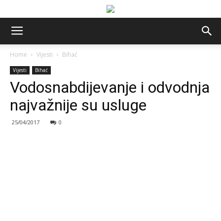
Home
Vijesti
Bihać
Vijesti
Bihać
Vodosnabdijevanje i odvodnja
najvažnije su usluge
25/04/2017
0