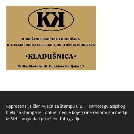
ReprezenT je član Vijeća za štampu u BiH, samoregulacijskog
tijela za štampane i online medije kojeg čine renomirani mediji
iz BiH – pogledati priloženu fotografiju.