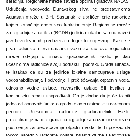
saradnju, Regionalne mreže saveza općina i gradova NALAS
Udruženja vodovoda Dunavskog sliva, te predstavnicma
Aquasan mreže u BiH. Sastanak je upriličen prije radionice
kojom započinje operativno funkcioniranje Regionalne mreže
za izgradnju kapaciteta (RCDN) jedinica lokalne samouprave i
javnih vodovodnih preduzeća u Jugoistočnoj Evropi. Kako se
prva radionica i prvi sastanci važni za rad ove regionalne
mreže odvijaju u Bihaću, gradonačelnik Fazlić je dao
učesnicima radionice svoju podršku i podršku Grada Bihaća,
te istakao da su za jedinice lokalne samouprave usluge
vodosnabdijevanja i odvodnje i prečišćavanja otpadnih voda,
odnosno vodne usluge, najvažnije usluge čiji kvalitet u
kontinuitetu trebaju unapređivati. On je dodao da je će to biti
jedna od osnovnih funkcija gradske administracije u narednom
periodu. Učesnicima radionice gradonačelnik Fazlić
prezentirao je napore grada na izgradnji kanalizacione mreže i
postrojenja za prečišćavanje otpadnih voda, te ih pozvao da
tokom narednih radionice koriste infrastrukturne i kadrovske