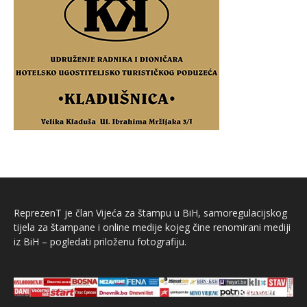
ReprezenT je član Vijeća za štampu u BiH, samoregulacijskog
tijela za štampane i online medije kojeg čine renomirani mediji
iz BiH – pogledati priloženu fotografiju.