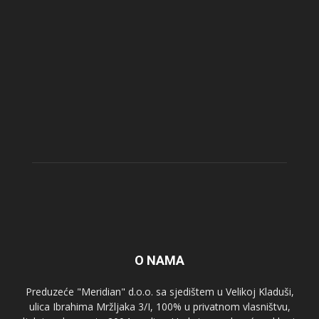
O NAMA
Preduzeće "Meridian" d.o.o. sa sjedištem u Velikoj Kladuši,
ulica Ibrahima Mržljaka 3/I, 100% u privatnom vlasništvu,