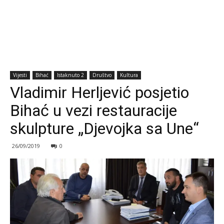
Vijesti
Bihać
Istaknuto 2
Društvo
Kultura
Vladimir Herljević posjetio
Bihać u vezi restauracije
skulpture „Djevojka sa Une“
26/09/2019
0