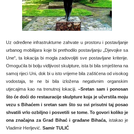
Uz određene infrastrukturne zahvate u prostoru i postavljanje
urbanog mobilijara koje bi prethodilo postavljanju „Djevojke sa
Une“, ta lokacija bi mogla zadovoljiti sve postavljane kriterije.
Omogućila bi bolju vidljivost skulpture, ista bi bila smještena na
samoj rijeci Uni, dok bi u isto vrijeme bila zaštićena od visokog
vodostaja, te ne bi bila izložena negativnim organskim
utjecajima kao na trenutnoj lokaciji.
–
Sretan sam i ponosan
što će doći do restauracije skulpture koja je učvrstila moju
vezu s Bihaćem i sretan sam što su svi prisutni taj posao
shvatili vrlo ozbiljno i posvetili se tome. To govori koliko je
ona značajna za Grad Bihać i građane Bihaća,
istakao je
Vladimir Herljević.
Samir TULIĆ