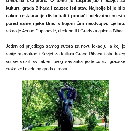
simbolici skulpture. O tome je raspravljao i Savjet za
kulturu grada Bihaća i zauzeo isti stav. Najbolje bi je bilo
nakon restauracije dislocirati i pronaći adekvatno mjesto
pored same rijeke Une, s kojom čini neodvojivu cjelinu
,
rekao je Adnan Dupanović, direktor JU Gradska galerija Bihać.
Jedan od prijedloga samog autora za novu lokaciju, a koji je
ranije razmatrao i Savjet za kulturu Grada Bihaća i oko kojeg
su se složili svi akteri ovog sastanka jeste „špic“ gradske
otoke koji gleda na gradski most.