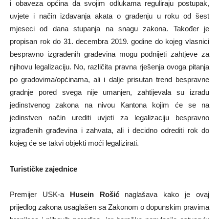
i obaveza općina da svojim odlukama reguliraju postupak,
uvjete i način izdavanja akata o građenju u roku od šest
mjeseci od dana stupanja na snagu zakona. Također je
propisan rok do 31. decembra 2019. godine do kojeg vlasnici
bespravno izgrađenih građevina mogu podnijeti zahtjeve za
njihovu legalizaciju. No, različita pravna rješenja ovoga pitanja
po gradovima/općinama, ali i dalje prisutan trend bespravne
gradnje pored svega nije umanjen, zahtijevala su izradu
jedinstvenog zakona na nivou Kantona kojim će se na
jedinstven način urediti uvjeti za legalizaciju bespravno
izgrađenih građevina i zahvata, ali i decidno odrediti rok do
kojeg će se takvi objekti moći legalizirati.
Turističke zajednice
Premijer USK-a
Husein Rošić
naglašava kako je ovaj
prijedlog zakona usaglašen sa Zakonom o dopunskim pravima