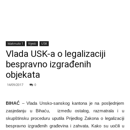
Istaknuto 1
Vijesti
USK
Vlada USK-a o legalizaciji
bespravno izgrađenih
objekata
14/09/2017
0
BIHAĆ
– Vlada Unsko-sanskog kantona je na posljednjem
zasjedanju u Bihaću, između ostalog, razmatrala i u
skupštinsku proceduru uputila Prijedlog Zakona o legalizaciji
bespravno izgrađenih građevina i zahvata. Kako su uočili u