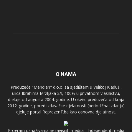
O NAMA
Preduzeće "Meridian" d.o.o. sa sjedištem u Velikoj Kladuši,
ulica Ibrahima Mržljaka 3/I, 100% u privatnom vlasništvu,
djeluje od augusta 2004. godine. U okviru preduzeća od kraja
2012. godine, pored izdavačke djelatnosti (periodična izdanja)
djeluje portal ReprezenT.ba kao osnovna djelatnost.
Program osnaživanja nezavisnih medija - Independent media