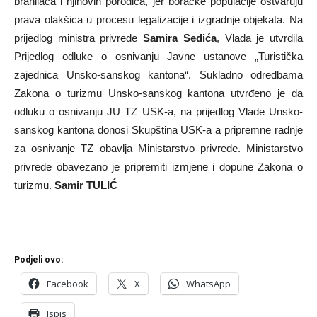
branilaca i njihovih porodica, jer boračke populacije ostvaruju
prava olakšica u procesu legalizacije i izgradnje objekata. Na
prijedlog ministra privrede
Samira Sedića
, Vlada je utvrdila
Prijedlog odluke o osnivanju Javne ustanove „Turistička
zajednica Unsko-sanskog kantona“. Sukladno odredbama
Zakona o turizmu Unsko-sanskog kantona utvrđeno je da
odluku o osnivanju JU TZ USK-a, na prijedlog Vlade Unsko-
sanskog kantona donosi Skupština USK-a a pripremne radnje
za osnivanje TZ obavlja Ministarstvo privrede. Ministarstvo
privrede obavezano je pripremiti izmjene i dopune Zakona o
turizmu.
Samir TULIĆ
Podjeli ovo:
Facebook
X
WhatsApp
Ispis