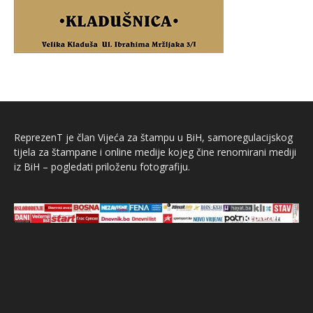
ReprezenT je član Vijeća za štampu u BiH, samoregulacijskog
tijela za štampane i online medije kojeg čine renomirani mediji
iz BiH – pogledati priloženu fotografiju.