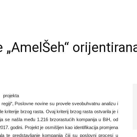
e „AmelŠeh“ orijentira
rojekta
 regiji“, Poslovne novine su provele sveobuhvatnu analizu i
kriterije brzog rasta. Ovaj kriterij brzog rasta ostvarila je i
ja se našla među 1.216 brzorastućih kompanija u BiH, od
17. godini. Projekt je osmišljen kao identifikacija promjena
jala te predstavljanje kompanija čiji su poslovni procesi u