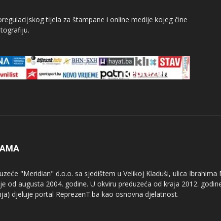
egulacijskog tijela za štampane i online medije kojeg čine
tografiju.
NAMA
uzeće "Meridian" d.o.o. sa sjedištem u Velikoj Kladuši, ulica Ibrahima
uje od augusta 2004. godine. U okviru preduzeća od kraja 2012. godine
nja) djeluje portal ReprezenT.ba kao osnovna djelatnost.