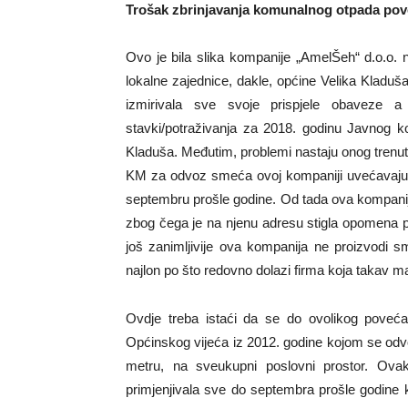
Trošak zbrinjavanja komunalnog otpada pove
Ovo je bila slika kompanije „AmelŠeh“ d.o.o.
lokalne zajednice, dakle, općine Velika Kladuš
izmirivala sve svoje prispjele obaveze a
stavki/potraživanja za 2018. godinu Javnog k
Kladuša. Međutim, problemi nastaju onog trenu
KM za odvoz smeća ovoj kompaniji uvećavaju n
septembru prošle godine. Od tada ova kompani
zbog čega je na njenu adresu stigla opomena 
još zanimljivije ova kompanija ne proizvodi s
najlon po što redovno dolazi firma koja takav mate
Ovdje treba istaći da se do ovolikog poveć
Općinskog vijeća iz 2012. godine kojom se od
metru, na sveukupni poslovni prostor. Ova
primjenjivala sve do septembra prošle godine k