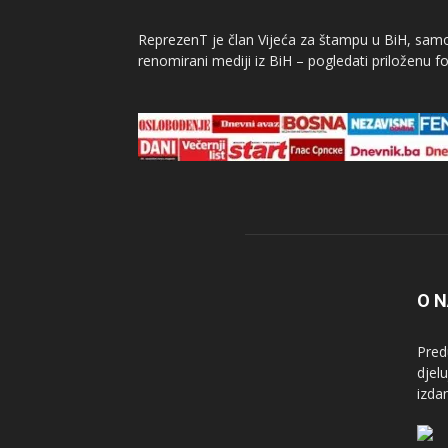
ReprezenT je član Vijeća za štampu u BiH, samor
renomirani mediji iz BiH – pogledati priloženu fo
O 
Pred
djel
izda