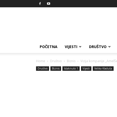
Reprezent
POČETNA
VIJESTI
DRUŠTVO
Home
Društvo
Biznis
Vizija kompanije „AmelŠ
Društvo
Biznis
Istaknuto 1
Vijesti
Velika Kladuša