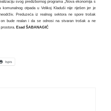
ealizaciju svog predizbornog programa „Nova ekonomija s
komunalnog otpada u Velikoj Kladuši nije riješen jer je
neodrživ. Preduzeća iz realnog sektora ne spore trošak
a on bude realan i da se odnosi na stvaran trošak a ne
 prostora.
Esad ŠABANAGIĆ
Ispis