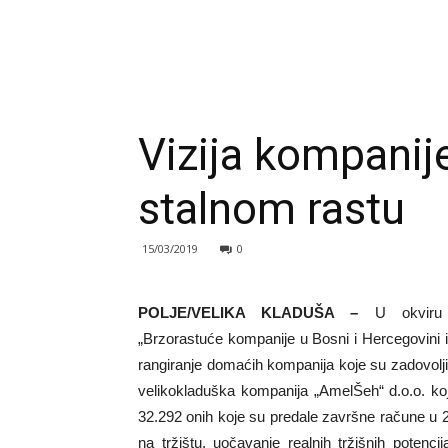
Vizija kompanij
stalnom rastu
15/03/2019
0
POLJE/VELIKA KLADUŠA –
U okviru p
„Brzorastuće kompanije u Bosni i Hercegovini i
rangiranje domaćih kompanija koje su zadovoljile 
velikokladuška kompanija „AmelŠeh“ d.o.o. ko
32.292 onih koje su predale završne račune u 20
na tržištu, uočavanje realnih tržišnih potenci