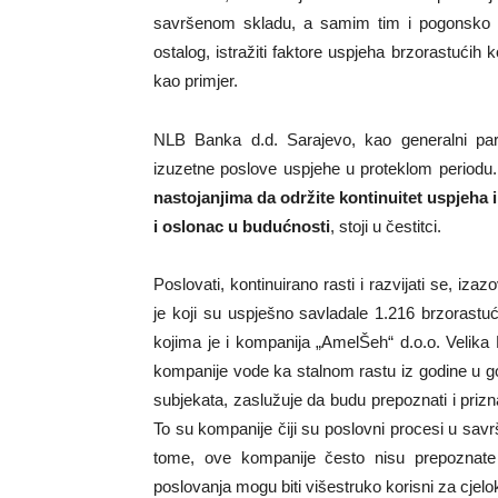
savršenom skladu, a samim tim i pogonsko g
ostalog, istražiti faktore uspjeha brzorastućih
kao primjer.
NLB Banka d.d. Sarajevo, kao generalni part
izuzetne poslove uspjehe u proteklom periodu
nastojanjima da održite kontinuitet uspjeha 
i oslonac u budućnosti
, stoji u čestitci.
Poslovati, kontinuirano rasti i razvijati se, izaz
je koji su uspješno savladale 1.216 brzorast
kojima je i kompanija „AmelŠeh“ d.o.o. Velika 
kompanije vode ka stalnom rastu iz godine u god
subjekata, zaslužuje da budu prepoznati i prizn
To su kompanije čiji su poslovni procesi u sa
tome, ove kompanije često nisu prepoznate 
poslovanja mogu biti višestruko korisni za cjel