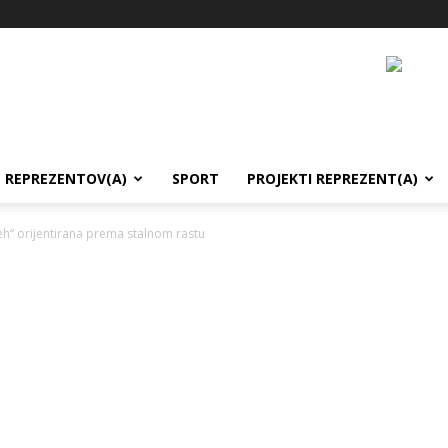
REPREZENTOV(A)
SPORT
PROJEKTI REPREZENT(A)
eh“ orijentirana prema stalnom rastu