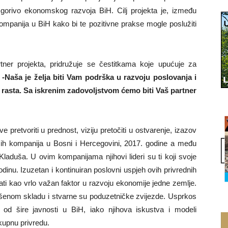
orivo ekonomskog razvoja BiH. Cilj projekta je, između
 kompanija u BiH kako bi te pozitivne prakse mogle poslužiti
ner projekta, pridružuje se čestitkama koje upućuje za
.
-Naša je želja biti Vam podrška u razvoju poslovanja i
i rasta. Sa iskrenim zadovoljstvom ćemo biti Vaš partner
ove pretvoriti u prednost, viziju pretočiti u ostvarenje, izazov
ućih kompanija u Bosni i Hercegovini, 2017. godine a među
Kladuša. U ovim kompanijama njihovi lideri su ti koji svoje
inu. Izuzetan i kontinuiran poslovni uspjeh ovih privrednih
ati kao vrlo važan faktor u razvoju ekonomije jedne zemlje.
vršenom skladu i stvarne su poduzetničke zvijezde. Usprkos
od šire javnosti u BiH, iako njihova iskustva i modeli
okupnu privredu.