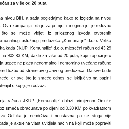
ćan za više od 20 puta
 na nivou BiH, a sada pogledajmo kako to izgleda na nivou
a. Ova kompanija bila je za primjer mnogima jer je redovno
 što se može vidjeti iz priloženog izvoda otvorenih
omunalnog uslužnog preduzeća „Komunalije“ d.o.o. Velika
tka kada JKUP „Komunalije“ d.o.o. mjesečni račun od 43,29
a 902,83 KM, dakle za više od 20 puta, koje započinje u
ja uopće ne plaća nenormalno i nemoralno uvećane račune
pred tužbu od strane ovog Javnog preduzeća. Da sve bude
meće jer sve što je smeće odnosi se isključivo na papir i
rijal otkupljuje i odvozi.
anja računa JKUP „Komunalije“ dolazi primjenom Odluke
voz smeća obračunava po cijeni od 0,30 KM po kvadratnom
kva Odluka je neodrživa i neustavna pa se stoga nije
ada je aktuelna vlast uvidjela način na koji može popraviti