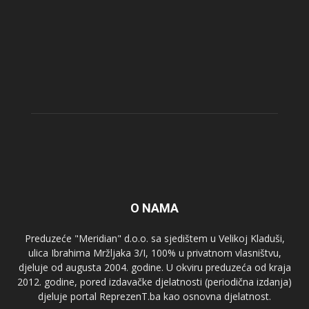
O NAMA
Preduzeće "Meridian" d.o.o. sa sjedištem u Velikoj Kladuši,
ulica Ibrahima Mržljaka 3/I, 100% u privatnom vlasništvu,
djeluje od augusta 2004. godine. U okviru preduzeća od kraja
2012. godine, pored izdavačke djelatnosti (periodična izdanja)
djeluje portal ReprezenT.ba kao osnovna djelatnost.