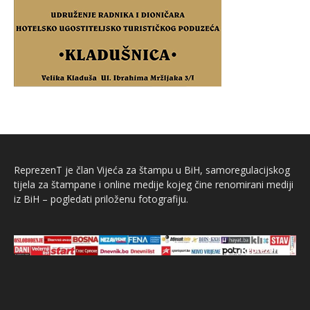
ReprezenT je član Vijeća za štampu u BiH, samoregulacijskog
tijela za štampane i online medije kojeg čine renomirani mediji
iz BiH – pogledati priloženu fotografiju.