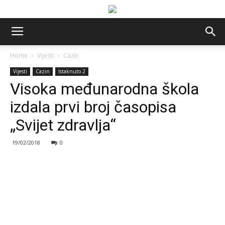
Home
Vijesti
Cazin
Vijesti
Cazin
Istaknuto 2
Visoka međunarodna škola
izdala prvi broj časopisa
„Svijet zdravlja“
19/02/2018
0