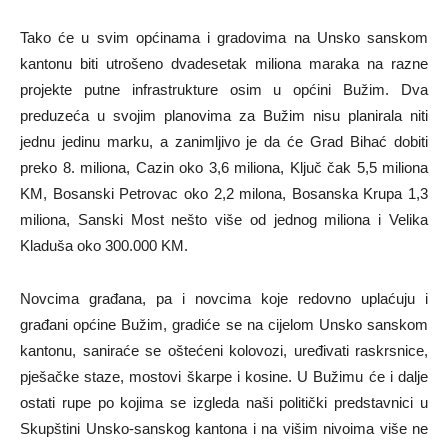
Tako će u svim općinama i gradovima na Unsko sanskom
kantonu biti utrošeno dvadesetak miliona maraka na razne
projekte putne infrastrukture osim u općini Bužim. Dva
preduzeća u svojim planovima za Bužim nisu planirala niti
jednu jedinu marku, a zanimljivo je da će Grad Bihać dobiti
preko 8. miliona, Cazin oko 3,6 miliona, Ključ čak 5,5 miliona
KM, Bosanski Petrovac oko 2,2 milona, Bosanska Krupa 1,3
miliona, Sanski Most nešto više od jednog miliona i Velika
Kladuša oko 300.000 KM.
Novcima građana, pa i novcima koje redovno uplaćuju i
građani općine Bužim, gradiće se na cijelom Unsko sanskom
kantonu, saniraće se oštećeni kolovozi, uređivati raskrsnice,
pješačke staze, mostovi škarpe i kosine. U Bužimu će i dalje
ostati rupe po kojima se izgleda naši politički predstavnici u
Skupštini Unsko-sanskog kantona i na višim nivoima više ne