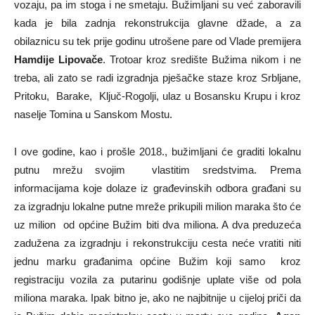
vozaju, pa im stoga i ne smetaju. Bužimljani su već zaboravili
kada je bila zadnja rekonstrukcija glavne džade, a za
obilaznicu su tek prije godinu utrošene pare od Vlade premijera
Hamdije Lipovače
. Trotoar kroz središte Bužima nikom i ne
treba, ali zato se radi izgradnja pješačke staze kroz Srbljane,
Pritoku, Barake, Ključ-Rogolji, ulaz u Bosansku Krupu i kroz
naselje Tomina u Sanskom Mostu.
I ove godine, kao i prošle 2018., bužimljani će graditi lokalnu
putnu mrežu svojim vlastitim sredstvima. Prema
informacijama koje dolaze iz građevinskih odbora građani su
za izgradnju lokalne putne mreže prikupili milion maraka što će
uz milion od općine Bužim biti dva miliona. A dva preduzeća
zadužena za izgradnju i rekonstrukciju cesta neće vratiti niti
jednu marku građanima općine Bužim koji samo kroz
registraciju vozila za putarinu godišnje uplate više od pola
miliona maraka. Ipak bitno je, ako ne najbitnije u cijeloj priči da