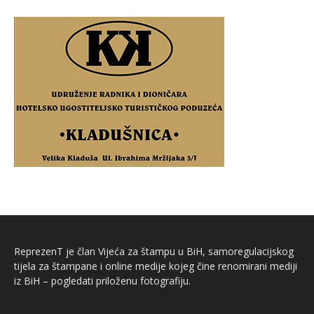
ReprezenT je član Vijeća za štampu u BiH, samoregulacijskog
tijela za štampane i online medije kojeg čine renomirani mediji
iz BiH – pogledati priloženu fotografiju.