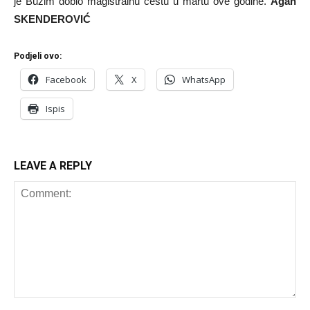
je Bužim dobio magistralnu cestu u martu ove godine.
Agan
SKENDEROVIĆ
Podjeli ovo:
Facebook
X
WhatsApp
Ispis
LEAVE A REPLY