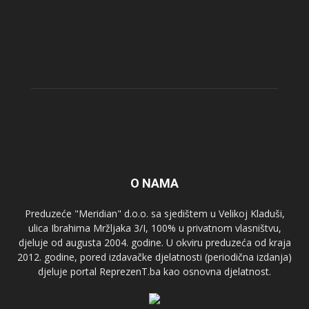
O NAMA
Preduzeće "Meridian" d.o.o. sa sjedištem u Velikoj Kladuši,
ulica Ibrahima Mržljaka 3/I, 100% u privatnom vlasništvu,
djeluje od augusta 2004. godine. U okviru preduzeća od kraja
2012. godine, pored izdavačke djelatnosti (periodična izdanja)
djeluje portal ReprezenT.ba kao osnovna djelatnost.