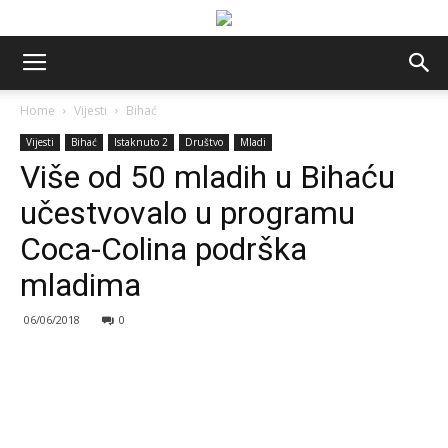
Home
Vijesti
Bihać
Vijesti
Bihać
Istaknuto 2
Društvo
Mladi
Više od 50 mladih u Bihaću
učestvovalo u programu
Coca-Colina podrška
mladima
06/06/2018
0