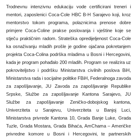
Trodnevnu intenzivnu edukaciju vode certificirani treneri i
mentori, zaposlenici Coca-Cole HBC B-H Sarajevo koji, kroz
mentorstvo tokom programa, polaznicima prenose dobre
primjere Coca-Coline prakse poslovanja i vještine koje se
stječu praktičnim radom. Strateška opredijeljenost Coca-Cole
ka osnaživanju mladih prošle je godine ojačana pokretanjem
projekta Coca-Colina podrška mladima u Bosni i Hercegovini,
kada je program pohađalo 200 mladih. Program se realizira uz
pokroviteljstvo i podršku Ministarstva civilnih poslova BiH,
Ministarstva rada i socijalne politike FBiH, Federalnoga zavoda
za zapošljavanje, JU Zavoda za zapošljavanje Republike
Srpske, Službe za zapošljavanje Kantona Sarajevo, JU
Službe za zapošljavanje Zeničko-dobojskog kantona,
Univerziteta u Sarajevu, Univerziteta u Banjoj Luci,
Ministarstva privrede Kantona 10, Grada Banje Luke, Grada
Tuzle, Grada Mostara, Grada Bihaća, AmChama – Američke
privredne komore u Bosni i Hercegovini, te partnerskih