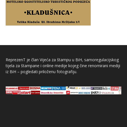
ReprezenT je član Vijeća za štampu u BiH, samoregulacijskog
tijela za štampane i online medije kojeg čine renomirani mediji
iz BiH – pogledati priloženu fotografiju.