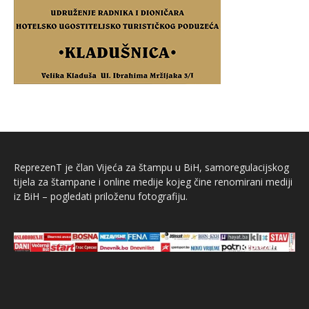
ReprezenT je član Vijeća za štampu u BiH, samoregulacijskog
tijela za štampane i online medije kojeg čine renomirani mediji
iz BiH – pogledati priloženu fotografiju.