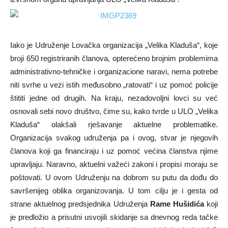
Iako je Udruženje Lovačka organizacija „Velika Kladuša“, koje
broji 650 registriranih članova, opterećeno brojnim problemima
administrativno-tehničke i organizacione naravi, nema potrebe
niti svrhe u vezi istih međusobno „ratovati“ i uz pomoć policije
štititi jedne od drugih. Na kraju, nezadovoljni lovci su već
osnovali sebi novo društvo, čime su, kako tvrde u ULO „Velika
Kladuša“ olakšali rješavanje aktuelne problematike.
Organizacija svakog udruženja pa i ovog, stvar je njegovih
članova koji ga financiraju i uz pomoć većina članstva njime
upravljaju. Naravno, aktuelni važeći zakoni i propisi moraju se
poštovati. U ovom Udruženju na dobrom su putu da dođu do
savršenijeg oblika organizovanja. U tom cilju je i gesta od
strane aktuelnog predsjednika Udruženja
Rame Hušidića
koji
je predložio a prisutni usvojili skidanje sa dnevnog reda tačke