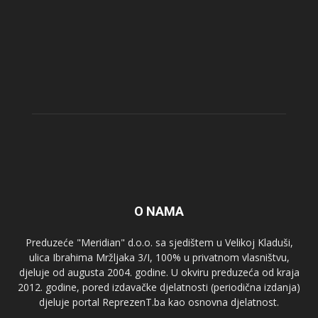
O NAMA
Preduzeće "Meridian" d.o.o. sa sjedištem u Velikoj Kladuši,
ulica Ibrahima Mržljaka 3/I, 100% u privatnom vlasništvu,
djeluje od augusta 2004. godine. U okviru preduzeća od kraja
2012. godine, pored izdavačke djelatnosti (periodična izdanja)
djeluje portal ReprezenT.ba kao osnovna djelatnost.