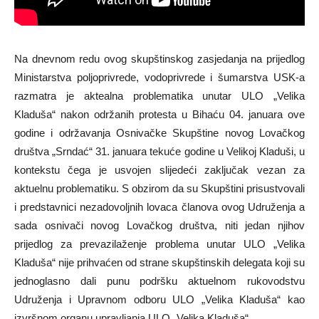
Na dnevnom redu ovog skupštinskog zasjedanja na prijedlog
Ministarstva poljoprivrede, vodoprivrede i šumarstva USK-a
razmatra je aktealna problematika unutar ULO „Velika
Kladuša“ nakon održanih protesta u Bihaću 04. januara ove
godine i održavanja Osnivačke Skupštine novog Lovačkog
društva „Srndać“ 31. januara tekuće godine u Velikoj Kladuši, u
kontekstu čega je usvojen slijedeći zaključak vezan za
aktuelnu problematiku. S obzirom da su Skupštini prisustvovali
i predstavnici nezadovoljnih lovaca članova ovog Udruženja a
sada osnivači novog Lovačkog društva, niti jedan njihov
prijedlog za prevazilaženje problema unutar ULO „Velika
Kladuša“ nije prihvaćen od strane skupštinskih delegata koji su
jednoglasno dali punu podršku aktuelnom rukovodstvu
Udruženja i Upravnom odboru ULO „Velika Kladuša“ kao
izvršnom organu upravljanja ULO „Velika Kladuša“.