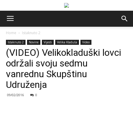
Home
Istaknuto 2
Istaknuto 2
Novine
Vijesti
Velika Kladuša
Video
(VIDEO) Velikokladuški lovci
održali svoju sedmu
vanrednu Skupštinu
Udruženja
09/02/2016
0