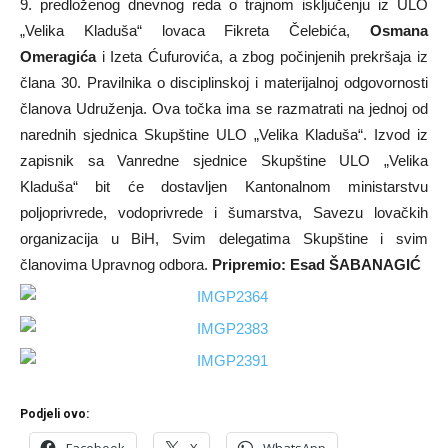
9. predloženog dnevnog reda o trajnom isključenju iz ULO
„Velika Kladuša“ lovaca Fikreta Čelebića,
Osmana
Omeragića
i Izeta Ćufurovića, a zbog počinjenih prekršaja iz
člana 30. Pravilnika o disciplinskoj i materijalnoj odgovornosti
članova Udruženja. Ova točka ima se razmatrati na jednoj od
narednih sjednica Skupštine ULO „Velika Kladuša“. Izvod iz
zapisnik sa Vanredne sjednice Skupštine ULO „Velika
Kladuša“ bit će dostavljen Kantonalnom ministarstvu
poljoprivrede, vodoprivrede i šumarstva, Savezu lovačkih
organizacija u BiH, Svim delegatima Skupštine i svim
članovima Upravnog odbora.
Pripremio: Esad ŠABANAGIĆ
Podjeli ovo:
Facebook
X
WhatsApp