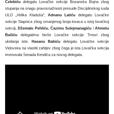
Čelebiću
delegatu Lovačke sekcije Bosanska Bojna zbog
stupanja na snagu pravosnažnosti presude Disciplinskog suda
ULO „Velika Kladuša“,
Adnanu Latiću
delegatu Lovačke
sekcije Slapnica zbog smanjenog broja lovaca u istoj lovačkoj
sekciji,
Džemalu Pehliću, Ćazimu Sulejmanagiću
i
Ahmetu
Bašiću
delegatima bivše Lovačke sekcije Trnovi zbog
ukidanja iste.
Hasanu Babiću
delegatu Lovačke sekcije
Vidovska na vlastiti zahtjev zbog čega je ista Lovačka sekcija
imenovala Senada Kendića za novog delegata.