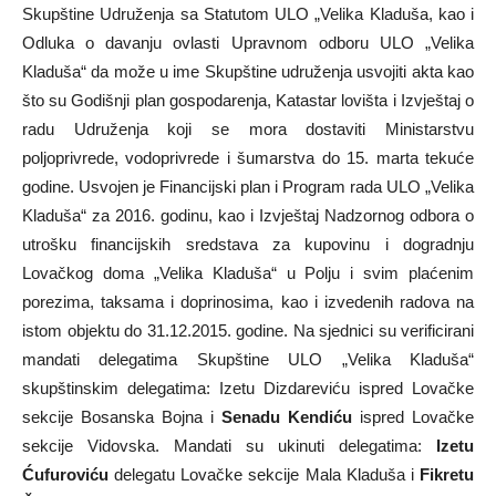
Skupštine Udruženja sa Statutom ULO „Velika Kladuša, kao i
Odluka o davanju ovlasti Upravnom odboru ULO „Velika
Kladuša“ da može u ime Skupštine udruženja usvojiti akta kao
što su Godišnji plan gospodarenja, Katastar lovišta i Izvještaj o
radu Udruženja koji se mora dostaviti Ministarstvu
poljoprivrede, vodoprivrede i šumarstva do 15. marta tekuće
godine. Usvojen je Financijski plan i Program rada ULO „Velika
Kladuša“ za 2016. godinu, kao i Izvještaj Nadzornog odbora o
utrošku financijskih sredstava za kupovinu i dogradnju
Lovačkog doma „Velika Kladuša“ u Polju i svim plaćenim
porezima, taksama i doprinosima, kao i izvedenih radova na
istom objektu do 31.12.2015. godine. Na sjednici su verificirani
mandati delegatima Skupštine ULO „Velika Kladuša“
skupštinskim delegatima: Izetu Dizdareviću ispred Lovačke
sekcije Bosanska Bojna i
Senadu Kendiću
ispred Lovačke
sekcije Vidovska. Mandati su ukinuti delegatima:
Izetu
Ćufuroviću
delegatu Lovačke sekcije Mala Kladuša i
Fikretu