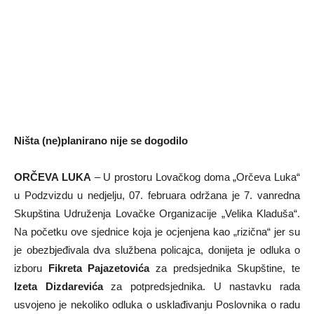
Ništa (ne)planirano nije se dogodilo
ORČEVA LUKA
– U prostoru Lovačkog doma „Orčeva Luka“
u Podzvizdu u nedjelju, 07. februara održana je 7. vanredna
Skupština Udruženja Lovačke Organizacije „Velika Kladuša“.
Na početku ove sjednice koja je ocjenjena kao „rizična“ jer su
je obezbjeđivala dva službena policajca, donijeta je odluka o
izboru
Fikreta Pajazetovića
za predsjednika Skupštine, te
Izeta Dizdarevića
za potpredsjednika. U nastavku rada
usvojeno je nekoliko odluka o usklađivanju Poslovnika o radu