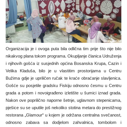
Organizacija je i ovoga puta bila odlična tim prije što nije bilo
nikakvog plana tokom programa. Okupljanje članica Udruženja
i njihovih gošća iz susjednih općina Bosanska Krupa, Cazin i
Velika Kladuša, bilo je u vlastitim prostorijama u Centru
Bužima gdje je upriličen ručak te kraće obraćanje slavljenica.
Gošće su posjetile gradsku Fiskiju odnosno česmu u Centru
grada a potom i novoigrađeno izletište u šumici iznad grada.
Nakon ove poprilično naporne šetnje, uglavnom stepenicama,
pješice su se uputile još nekoliko stotina metara do prestižnog
restorana „Glamour“ u kojem je održana centralna svečanost,
odnosno zabava sa dodjelom zahvalnica, tombolom i