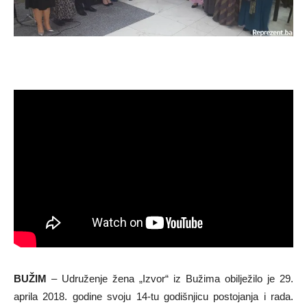
BUŽIM
– Udruženje žena „Izvor“ iz Bužima obilježilo je 29.
aprila 2018. godine svoju 14-tu godišnjicu postojanja i rada.