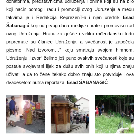
donatorima, predstavnicma udruženja i onima koji su na bilo
koji način pomogli radu i promociji ovog Udruženja a među
takvima je i Redakcija ReprezenT-a i njen urednik
Esad
Šabanagić
koji od prvog dana medijski prate i promovišu rad
ovog Udruženja. Hranu za gošće i veliku rođendansku tortu
pripremale su članice Udruženja, a svečanost je započela
pjesmo „Nad izvorom…“ koju smatraju svojom himnom.
Udruženju „Izvor“ želimo još puno ovakvih svečanosti koje su
postale svojevrsni lijek za dušu svih onih koji u njima znaju
uživati, a da to žene itekako dobro znaju što potvrđuje i ova
dvadesetominutna reportaža.
Esad ŠABANAGIĆ