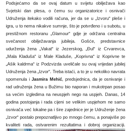
Podsjećamo da se ovaj datum u svijetu obilježava kao
Svjetski dan plesa, o čemu su organizatorice i osnivači
Udruženja itekako vodili računa, jer da se u „Izvoru“ pleše i
igra, u to nema nikakve sumnje, što je potvrđeno i u subotu, u
prestižnom restoranu „Glamour“ gdje je održana centralna
svečanost obilježavanja jubileja. Gošće, predstavnice
udurženja žena „Vakat“ iz Jezerskog, „Đul“ iz Crvarevca,
„Mala Kladuša“ iz Male Kladuše, „Koprivna“ iz Koprivne te
„Ašik kaldrma“ iz Podzvizda uveličale su ovaj vrijedan jubilej
Udruženja žena „Izvor“. Treba istaći, a to je u nekoliko navrata
spomenula i
Jasmira Mehić
, predsjednica, da je osnivanje i
rad udruženja žena u Bužimu bio naporan i mukotrpan posao
sa većim izgledima na neuspjeh nego na uspjeh. Danas, 14
godina postojanja i rada cijeni se velikim uspjehom ne samo
osnivača već lokalne pa i šire zajednice jer je Udruženje žena
„Izvor“ postalo prepoznatljivo po mnogo čemu, a ponajviše po
kvaliteti rada, ostvarenim rezultatima i dobroj organizaciji.