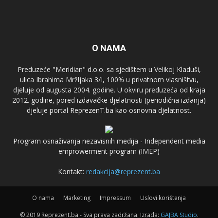
O NAMA
Preduzeće "Meridian" d.o.o. sa sjedištem u Velikoj Kladuši,
ulica Ibrahima Mržljaka 3/I, 100% u privatnom vlasništvu,
djeluje od augusta 2004. godine. U okviru preduzeća od kraja
2012. godine, pored izdavačke djelatnosti (periodična izdanja)
djeluje portal ReprezenT.ba kao osnovna djelatnost.
Program osnaživanja nezavisnih medija - Independent media
emprowerment program (IMEP)
Kontakt:
redakcija@reprezent.ba
O nama
Marketing
Impressum
Uslovi korištenja
© 2019 Reprezent.ba - Sva prava zadržana. Izrada:
GAJBA Studio
.