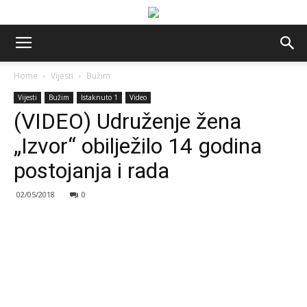
Home
Vijesti
Bužim
Vijesti
Bužim
Istaknuto 1
Video
(VIDEO) Udruženje žena
„Izvor“ obilježilo 14 godina
postojanja i rada
02/05/2018
0