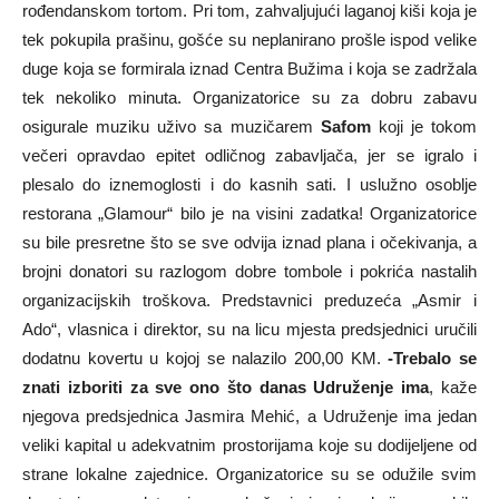
rođendanskom tortom. Pri tom, zahvaljujući laganoj kiši koja je
tek pokupila prašinu, gošće su neplanirano prošle ispod velike
duge koja se formirala iznad Centra Bužima i koja se zadržala
tek nekoliko minuta. Organizatorice su za dobru zabavu
osigurale muziku uživo sa muzičarem
Safom
koji je tokom
večeri opravdao epitet odličnog zabavljača, jer se igralo i
plesalo do iznemoglosti i do kasnih sati. I uslužno osoblje
restorana „Glamour“ bilo je na visini zadatka! Organizatorice
su bile presretne što se sve odvija iznad plana i očekivanja, a
brojni donatori su razlogom dobre tombole i pokrića nastalih
organizacijskih troškova. Predstavnici preduzeća „Asmir i
Ado“, vlasnica i direktor, su na licu mjesta predsjednici uručili
dodatnu kovertu u kojoj se nalazilo 200,00 KM.
-Trebalo se
znati izboriti za sve ono što danas Udruženje ima
, kaže
njegova predsjednica Jasmira Mehić, a Udruženje ima jedan
veliki kapital u adekvatnim prostorijama koje su dodijeljene od
strane lokalne zajednice. Organizatorice su se odužile svim