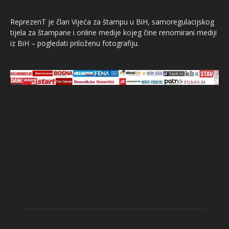
ReprezenT je član Vijeća za štampu u BiH, samoregulacijskog
tijela za štampane i online medije kojeg čine renomirani mediji
iz BiH – pogledati priloženu fotografiju.