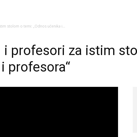
stim stolom o temi: „Odnos učenika i...
i profesori za istim st
i profesora“