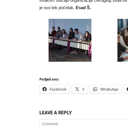
svakom slučaju organizacija Okruglog stola s
je ovo tek početak.
Esad Š.
Podjeli ovo:
Facebook
X
WhatsApp
LEAVE A REPLY