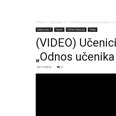
Home
Istaknuto 1
(VIDEO) Učenici i profesori za i
Istaknuto 1
Vijesti
Velika Kladuša
Video
(VIDEO) Učenici 
„Odnos učenika 
20/11/2019
0