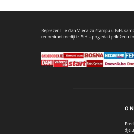
ReprezenT je član Vijeća za štampu u BiH, samor
renomirani mediji iz BiH – pogledati priloženu fo
O 
Pred
djel