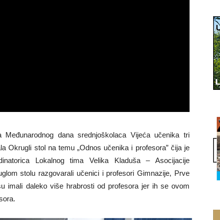
ja Međunarodnog dana srednjoškolaca Vijeća učenika tri
la Okrugli stol na temu „Odnos učenika i profesora” čija je
dinatorica Lokalnog tima Velika Kladuša – Asocijacije
om stolu razgovarali učenici i profesori Gimnazije, Prve
su imali daleko više hrabrosti od profesora jer ih se ovom
sora.