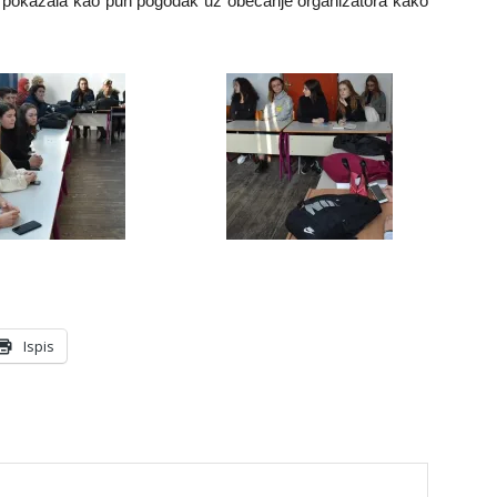
e pokazala kao pun pogodak uz obećanje organizatora kako
Ispis