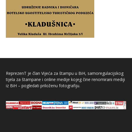
ReprezenT je član Vijeća za štampu u BiH, samoregulacijskog
tijela za štampane i online medije kojeg čine renomirani mediji
iz BiH – pogledati priloženu fotografiju.