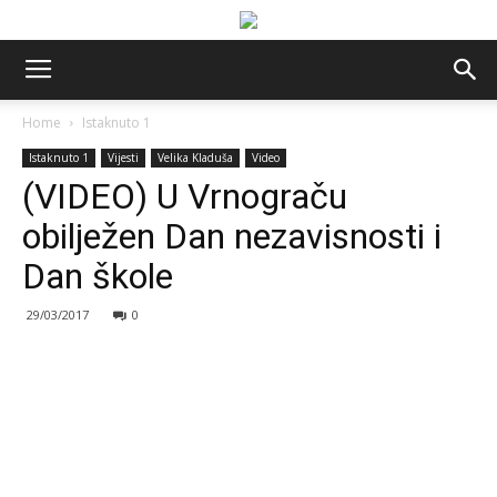
Home
Istaknuto 1
Istaknuto 1
Vijesti
Velika Kladuša
Video
(VIDEO) U Vrnograču
obilježen Dan nezavisnosti i
Dan škole
29/03/2017
0