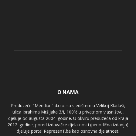
O NAMA
Preduzeće "Meridian" d.o.o. sa sjedištem u Velikoj Kladuši,
ulica Ibrahima Mržljaka 3/I, 100% u privatnom vlasništvu,
djeluje od augusta 2004. godine. U okviru preduzeća od kraja
2012. godine, pored izdavačke djelatnosti (periodična izdanja)
djeluje portal ReprezenT.ba kao osnovna djelatnost.