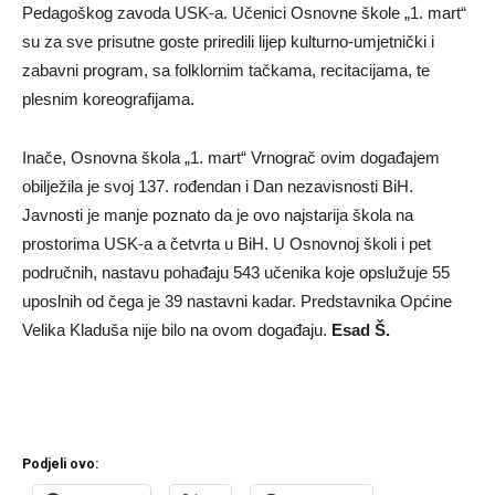
Pedagoškog zavoda USK-a. Učenici Osnovne škole „1. mart“
su za sve prisutne goste priredili lijep kulturno-umjetnički i
zabavni program, sa folklornim tačkama, recitacijama, te
plesnim koreografijama.
Inače, Osnovna škola „1. mart“ Vrnograč ovim događajem
obilježila je svoj 137. rođendan i Dan nezavisnosti BiH.
Javnosti je manje poznato da je ovo najstarija škola na
prostorima USK-a a četvrta u BiH. U Osnovnoj školi i pet
područnih, nastavu pohađaju 543 učenika koje opslužuje 55
uposlnih od čega je 39 nastavni kadar. Predstavnika Općine
Velika Kladuša nije bilo na ovom događaju.
Esad Š.
Podjeli ovo: