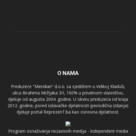
O NAMA
Preduzeće "Meridian" d.o.o. sa sjedištem u Velikoj Kladuši,
ulica Ibrahima Mržljaka 3/I, 100% u privatnom vlasništvu,
djeluje od augusta 2004. godine. U okviru preduzeća od kraja
2012. godine, pored izdavačke djelatnosti (periodična izdanja)
djeluje portal ReprezenT.ba kao osnovna djelatnost.
Program osnaživanja nezavisnih medija - Independent media