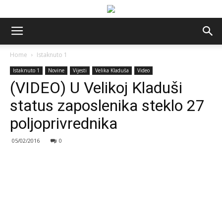
Home
Istaknuto 1
Istaknuto 1
Novine
Vijesti
Velika Kladuša
Video
(VIDEO) U Velikoj Kladuši
status zaposlenika steklo 27
poljoprivrednika
05/02/2016
0