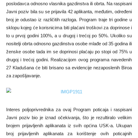
poslodavca odnosno vlasnika gazdinstva ili obrta. Na raspisani
Javni poziv bila su se prijavila 42 aplikanta, međutim, određeni
broj je odustao iz različitih razloga. Program traje tri godine u
sklopu kojeg će korisnicima biti plaćani troškovi za doprinose i
to u prvoj godini 100%, a u drugoj i trećoj po 50%. Ukoliko su
nositelji obrta odnosno gazdinstva osobe mlađe od 35 godina ili
ženske osobe tada im se doprinosi plaćaju po stopi od 75% u
drugoj i trećoj godini. Realizacijom ovog programa navedenih
27 Kladušana će biti brisano sa evidencije nezaposlenih Biroa
za zapošljavanje.
Interes poljoprivrednika za ovaj Program poticaja i raspisani
Javni poziv bio je iznad očekivanja, što je rezultiralo velikim
brojem prijavljenih aplikanata iz svih općina USK-a. Ukupan
broj prijavljenih aplikanata za korištenje ovih poticajnih