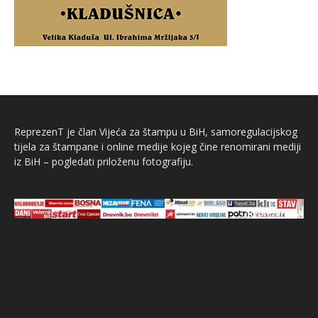
ReprezenT je član Vijeća za štampu u BiH, samoregulacijskog
tijela za štampane i online medije kojeg čine renomirani mediji
iz BiH – pogledati priloženu fotografiju.