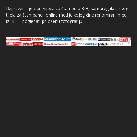
ReprezenT je član Vijeća za štampu u BiH, samoregulacijskog
tijela za štampane i online medije kojeg čine renomirani mediji
iz BiH – pogledati priloženu fotografiju.