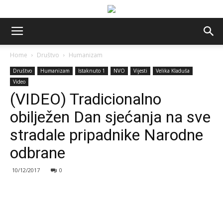
Home
Društvo
Humanizam
Društvo
Humanizam
Istaknuto 1
NVO
Vijesti
Velika Kladuša
Video
(VIDEO) Tradicionalno
obilježen Dan sjećanja na sve
stradale pripadnike Narodne
odbrane
10/12/2017
0