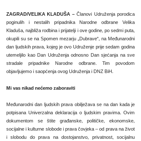
ZAGRAD/VELIKA KLADUŠA –
Članovi Udruženja porodica
poginulih i nestalih pripadnika Narodne odbrane Velika
Kladuša, najbliža rodbina i prijatelji i ove godine, po sedmi puta,
okupili su se na Spomen mezarju „Dubrave“, na Međunarodni
dan ljudskih prava, kojeg je ovo Udruženje prije sedam godina
utemeljilo kao Dan Udruženja odnosno Dan sjećanja na sve
stradale pripadnike Narodne odbrane. Tim povodom
objavljujemo i saopćenja ovog Udruženja i DNZ BiH.
Mi vas nikad nećemo zaboraviti
Međunarodni dan ljudskih prava obilježava se na dan kada je
potpisana Univerzalna deklaracija o ljudskim pravima. Ovim
dokumentom se štite građanske, političke, ekonomske,
socijalne i kulturne slobode i prava čovjeka – od prava na život
i slobodu do prava na dostojanstvo, privatnost, socijalnu