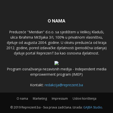
O NAMA
Preduzeće "Meridian" d.o.o. sa sjedištem u Velikoj Kladuši,
ulica Ibrahima Mržljaka 3/I, 100% u privatnom vlasništvu,
djeluje od augusta 2004. godine. U okviru preduzeća od kraja
2012. godine, pored izdavačke djelatnosti (periodična izdanja)
djeluje portal ReprezenT.ba kao osnovna djelatnost.
Program osnaživanja nezavisnih medija - Independent media
emprowerment program (IMEP)
Kontakt:
redakcija@reprezent.ba
O nama
Marketing
Impressum
Uslovi korištenja
© 2019 Reprezent.ba - Sva prava zadržana. Izrada:
GAJBA Studio
.