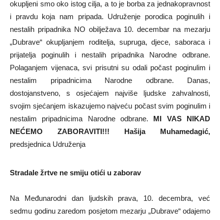
okupljeni smo oko istog cilja, a to je borba za jednakopravnost
i pravdu koja nam pripada. Udruženje porodica poginulih i
nestalih pripadnika NO obilježava 10. decembar na mezarju
„Dubrave“ okupljanjem roditelja, supruga, djece, saboraca i
prijatelja poginulih i nestalih pripadnika Narodne odbrane.
Polaganjem vijenaca, svi prisutni su odali počast poginulim i
nestalim pripadnicima Narodne odbrane. Danas,
dostojanstveno, s osjećajem najviše ljudske zahvalnosti,
svojim sjećanjem iskazujemo najveću počast svim poginulim i
nestalim pripadnicima Narodne odbrane.
MI VAS NIKAD
NEĆEMO ZABORAVITI!!! Hašija Muhamedagić,
predsjednica Udruženja
Stradale žrtve ne smiju otići u zaborav
Na Međunarodni dan ljudskih prava, 10. decembra, već
sedmu godinu zaredom posjetom mezarju „Dubrave“ odajemo