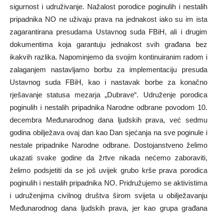
sigurnost i udruživanje. Nažalost porodice poginulih i nestalih
pripadnika NO ne uživaju prava na jednakost iako su im ista
zagarantirana presudama Ustavnog suda FBiH, ali i drugim
dokumentima koja garantuju jednakost svih građana bez
ikakvih razlika. Napominjemo da svojim kontinuiranim radom i
zalaganjem nastavljamo borbu za implementaciju presuda
Ustavnog suda FBiH, kao i nastavak borbe za konačno
rješavanje statusa mezarja „Dubrave“. Udruženje porodica
poginulih i nestalih pripadnika Narodne odbrane povodom 10.
decembra Međunarodnog dana ljudskih prava, već sedmu
godina obilježava ovaj dan kao Dan sjećanja na sve poginule i
nestale pripadnike Narodne odbrane. Dostojanstveno želimo
ukazati svake godine da žrtve nikada nećemo zaboraviti,
želimo podsjetiti da se još uvijek grubo krše prava porodica
poginulih i nestalih pripadnika NO. Pridružujemo se aktivistima
i udruženjima civilnog društva širom svijeta u obilježavanju
Međunarodnog dana ljudskih prava, jer kao grupa građana