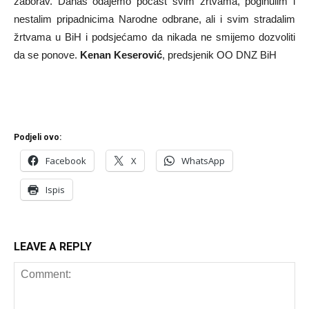
zaborav. Danas odajemo počast svim žrtvama, poginulim i
nestalim pripadnicima Narodne odbrane, ali i svim stradalim
žrtvama u BiH i podsjećamo da nikada ne smijemo dozvoliti
da se ponove.
Kenan Keserović
, predsjenik OO DNZ BiH
Podjeli ovo:
Facebook
X
WhatsApp
Ispis
LEAVE A REPLY