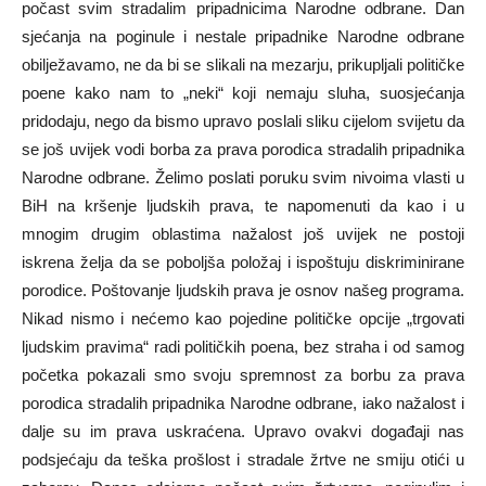
počast svim stradalim pripadnicima Narodne odbrane. Dan
sjećanja na poginule i nestale pripadnike Narodne odbrane
obilježavamo, ne da bi se slikali na mezarju, prikupljali političke
poene kako nam to „neki“ koji nemaju sluha, suosjećanja
pridodaju, nego da bismo upravo poslali sliku cijelom svijetu da
se još uvijek vodi borba za prava porodica stradalih pripadnika
Narodne odbrane. Želimo poslati poruku svim nivoima vlasti u
BiH na kršenje ljudskih prava, te napomenuti da kao i u
mnogim drugim oblastima nažalost još uvijek ne postoji
iskrena želja da se poboljša položaj i ispoštuju diskriminirane
porodice. Poštovanje ljudskih prava je osnov našeg programa.
Nikad nismo i nećemo kao pojedine političke opcije „trgovati
ljudskim pravima“ radi političkih poena, bez straha i od samog
početka pokazali smo svoju spremnost za borbu za prava
porodica stradalih pripadnika Narodne odbrane, iako nažalost i
dalje su im prava uskraćena. Upravo ovakvi događaji nas
podsjećaju da teška prošlost i stradale žrtve ne smiju otići u