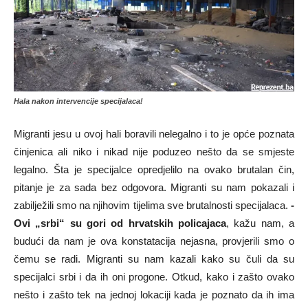
Hala nakon intervencije specijalaca!
Migranti jesu u ovoj hali boravili nelegalno i to je opće poznata
činjenica ali niko i nikad nije poduzeo nešto da se smjeste
legalno. Šta je specijalce opredjelilo na ovako brutalan čin,
pitanje je za sada bez odgovora. Migranti su nam pokazali i
zabilježili smo na njihovim tijelima sve brutalnosti specijalaca.
-
Ovi „srbi“ su gori od hrvatskih policajaca
, kažu nam, a
budući da nam je ova konstatacija nejasna, provjerili smo o
čemu se radi. Migranti su nam kazali kako su čuli da su
specijalci srbi i da ih oni progone. Otkud, kako i zašto ovako
nešto i zašto tek na jednoj lokaciji kada je poznato da ih ima