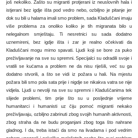
još nekoliko. Zašto su migranti protjerani iz neuslovnih hala i
istjerani bez igdje išta pod vedro nebo, ozbiljno je pitanje jer
dok su bili u halama imali smo problem, sada Kladuščani imaju
više problema za onoliko koliko je tih migranata bilo u
nelegalnom smještaju. Ti nesretnici su sada dodatno
uznemireni, bez igdje išta i zar je realno očekivati da
Kladuščani mogu mirno spavati. Ljudi koji se bore za puko
preživljavanje na sve su spremni. Specijalci su odradili svoje i
vratili se kućama a problem ne da nisu riješili, već su ga
dodatno stvorili, a što se vidi iz požara u hali. Na mjestu
požara bili smo pola sata prije i nigdje se nikakva vatra se nije
vidjela. Ljudi u nevolji na sve su spremni i Kladuščanima tek
slijede problemi, tim prije što su u posljednje vrijeme
humanitarci i humanisti uz čiju pomoć migranti nekako
preživljavaju, ozbiljno zabrinuti zbog svojih humanih aktivnosti,
zbog straha da ne budu proganjani zbog toga što nahrane
gladnog. I da, treba istaći da smo na livadama i pod vedrim