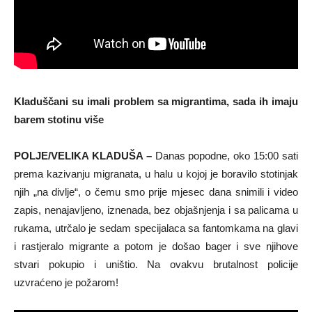
Kladuščani su imali problem sa migrantima, sada ih imaju
barem stotinu više
POLJE/VELIKA KLADUŠA –
Danas popodne, oko 15:00 sati
prema kazivanju migranata, u halu u kojoj je boravilo stotinjak
njih „na divlje“, o čemu smo prije mjesec dana snimili i video
zapis, nenajavljeno, iznenada, bez objašnjenja i sa palicama u
rukama, utrčalo je sedam specijalaca sa fantomkama na glavi
i rastjeralo migrante a potom je došao bager i sve njihove
stvari pokupio i uništio. Na ovakvu brutalnost policije
uzvraćeno je požarom!