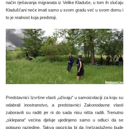
način rješavanja migranata iz Velike Kladuše, u tom ih slučaju
Kladuščani neće imati samo u svom gradu već u svom domu i
to je realnost koja predstoji.
Predstavnici Izvršne vlasti „uživaju“ u samoizolaciji za koju su
odabrali inostranstvo, a predstavnici Zakonodavne vlasti
zaboravili su raditi jer ni do sada nisu ništa radili. Trenutno
„sklepana“ većina djeluje ujedinjeno samo u odluci da se
potpuno razjedine. Takva opozicija bi da (ne)zasluženo bude