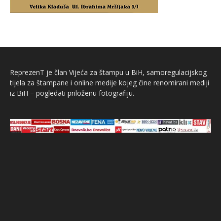
ReprezenT je član Vijeća za štampu u BiH, samoregulacijskog
tijela za štampane i online medije kojeg čine renomirani mediji
iz BiH – pogledati priloženu fotografiju.