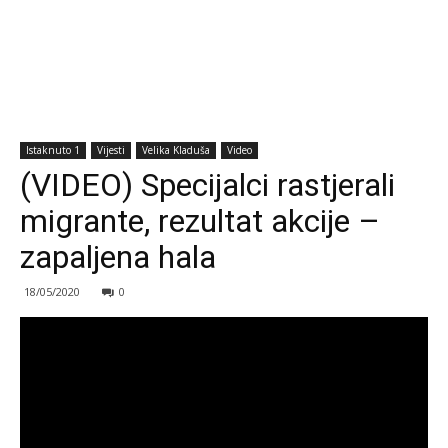
Istaknuto 1
Vijesti
Velika Kladuša
Video
(VIDEO) Specijalci rastjerali
migrante, rezultat akcije –
zapaljena hala
18/05/2020
0