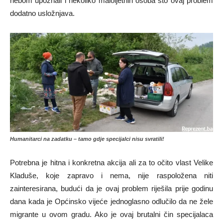
nebom upoznali i nekoliko maloljetnih osoba što ovaj problem
dodatno usložnjava.
Humanitarci na zadatku – tamo gdje specijalci nisu svratili!
Potrebna je hitna i konkretna akcija ali za to očito vlast Velike
Kladuše, koje zapravo i nema, nije raspoložena niti
zainteresirana, budući da je ovaj problem riješila prije godinu
dana kada je Općinsko vijeće jednoglasno odlučilo da ne žele
migrante u ovom gradu. Ako je ovaj brutalni čin specijalaca