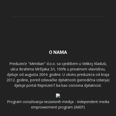
O NAMA
Preduzeće "Meridian" d.o.o. sa sjedištem u Velikoj Kladuši,
ulica Ibrahima Mržljaka 3/I, 100% u privatnom vlasništvu,
djeluje od augusta 2004. godine. U okviru preduzeća od kraja
2012. godine, pored izdavačke djelatnosti (periodična izdanja)
djeluje portal ReprezenT.ba kao osnovna djelatnost.
Program osnaživanja nezavisnih medija - Independent media
emprowerment program (IMEP)