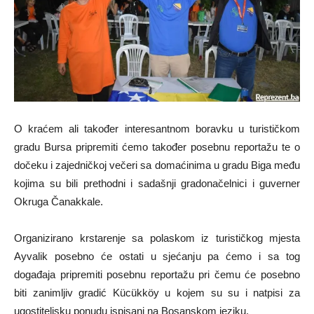
O kraćem ali također interesantnom boravku u turističkom
gradu Bursa pripremiti ćemo također posebnu reportažu te o
dočeku i zajedničkoj večeri sa domaćinima u gradu Biga među
kojima su bili prethodni i sadašnji gradonačelnici i guverner
Okruga Čanakkale.
Organizirano krstarenje sa polaskom iz turističkog mjesta
Ayvalik posebno će ostati u sjećanju pa ćemo i sa tog
događaja pripremiti posebnu reportažu pri čemu će posebno
biti zanimljiv gradić Kücükköy u kojem su su i natpisi za
ugostiteljsku ponudu ispisani na Bosanskom jeziku.