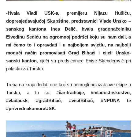
-Hvala Vladi USK-a, premijeru Nijazu Hušiću,
dopresjedavajućoj Skupštine, predstavnici Vlade Unsko –
sanskog kantona Ines Delić, hvala gradonačelniku
Elvedinu Sediću na ogromnoj podršci koju su nam dali, a
mi ćemo to i opravdati i u najboljem svjetlu, na najbolji
mogući način promovisati Grad Bihaći i cijeli Unsko-
sanski kanton
, riječi su predsjednice Enise Skenderović pri
polasku za Tursku.
Treba na kraju dodati one koji su pomogli odlazak ove ekipe u
Tursku, a to su:
#čaritradicije, #mladostiiskustvo,
#vladausk, #gradBihać, #visitBihać, #NPUNA te
#privrednakomoraUSK
.