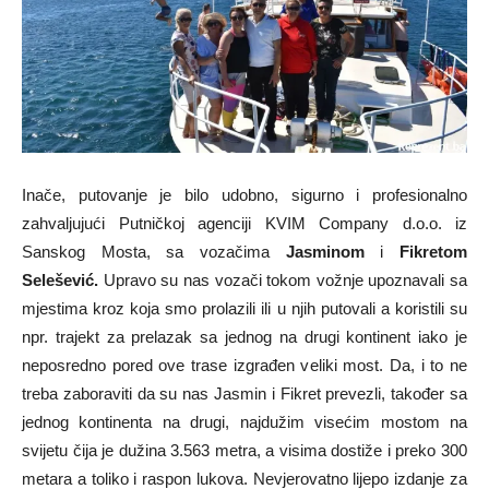
Inače, putovanje je bilo udobno, sigurno i profesionalno
zahvaljujući Putničkoj agenciji KVIM Company d.o.o. iz
Sanskog Mosta, sa vozačima
Jasminom
i
Fikretom
Selešević.
Upravo su nas vozači tokom vožnje upoznavali sa
mjestima kroz koja smo prolazili ili u njih putovali a koristili su
npr. trajekt za prelazak sa jednog na drugi kontinent iako je
neposredno pored ove trase izgrađen veliki most. Da, i to ne
treba zaboraviti da su nas Jasmin i Fikret prevezli, također sa
jednog kontinenta na drugi, najdužim visećim mostom na
svijetu čija je dužina 3.563 metra, a visima dostiže i preko 300
metara a toliko i raspon lukova. Nevjerovatno lijepo izdanje za