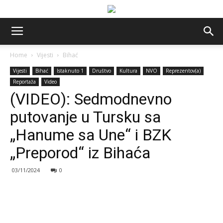
Home
Vijesti
Bihać
Vijesti
Bihać
Istaknuto 1
Društvo
Kultura
NVO
Reprezentov(a)
Reportaža
Video
(VIDEO): Sedmodnevno
putovanje u Tursku sa
„Hanume sa Une“ i BZK
„Preporod“ iz Bihaća
03/11/2024
0