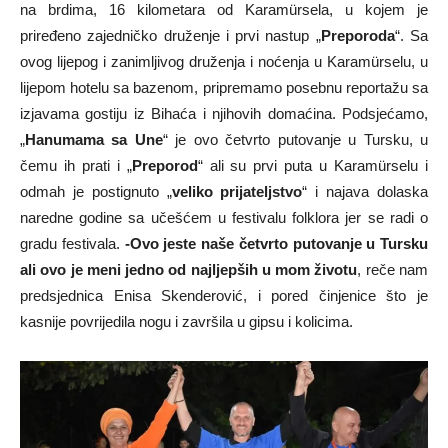
na brdima, 16 kilometara od Karamürsela, u kojem je
priređeno zajedničko druženje i prvi nastup „
Preporoda
“. Sa
ovog lijepog i zanimljivog druženja i noćenja u Karamürselu, u
lijepom hotelu sa bazenom, pripremamo posebnu reportažu sa
izjavama gostiju iz Bihaća i njihovih domaćina. Podsjećamo,
„
Hanumama sa Une
“ je ovo četvrto putovanje u Tursku, u
čemu ih prati i „
Preporod
“ ali su prvi puta u Karamürselu i
odmah je postignuto „
veliko prijateljstvo
“ i najava dolaska
naredne godine sa učešćem u festivalu folklora jer se radi o
gradu festivala.
-Ovo jeste naše četvrto putovanje u Tursku
ali ovo je meni jedno od najljepših u mom životu
, reče nam
predsjednica Enisa Skenderović, i pored činjenice što je
kasnije povrijedila nogu i završila u gipsu i kolicima.