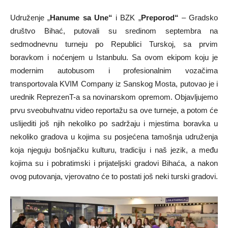
Udruženje „
Hanume sa Une“
i BZK „
Preporod“
– Gradsko
društvo Bihać, putovali su sredinom septembra na
sedmodnevnu turneju po Republici Turskoj, sa prvim
boravkom i noćenjem u Istanbulu. Sa ovom ekipom koju je
modernim autobusom i profesionalnim vozačima
transportovala KVIM Company iz Sanskog Mosta, putovao je i
urednik ReprezenT-a sa novinarskom opremom. Objavljujemo
prvu sveobuhvatnu video reportažu sa ove turneje, a potom će
uslijediti još njih nekoliko po sadržaju i mjestima boravka u
nekoliko gradova u kojima su posjećena tamošnja udruženja
koja njeguju bošnjačku kulturu, tradiciju i naš jezik, a među
kojima su i pobratimski i prijateljski gradovi Bihaća, a nakon
ovog putovanja, vjerovatno će to postati još neki turski gradovi.