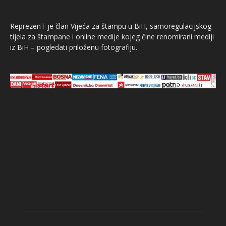
ReprezenT je član Vijeća za štampu u BiH, samoregulacijskog
tijela za štampane i online medije kojeg čine renomirani mediji
iz BiH – pogledati priloženu fotografiju.