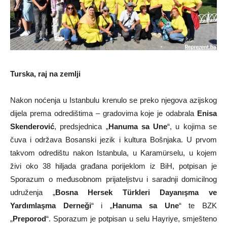
Turska, raj na zemlji
Nakon noćenja u Istanbulu krenulo se preko njegova azijskog
dijela prema odredištima – gradovima koje je odabrala
Enisa
Skenderović
, predsjednica „
Hanuma sa Une
“, u kojima se
čuva i održava Bosanski jezik i kultura Bošnjaka. U prvom
takvom odredištu nakon Istanbula, u Karamürselu, u kojem
živi oko 38 hiljada građana porijeklom iz BiH, potpisan je
Sporazum o međusobnom prijateljstvu i saradnji domicilnog
udruženja „
Bosna Hersek Türkleri Dayanışma ve
Yardımlaşma Derneği
“ i „
Hanuma sa Une
“ te BZK
„
Preporod
“. Sporazum je potpisan u selu Hayriye, smješteno