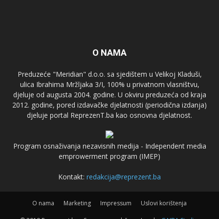
O NAMA
Preduzeće "Meridian" d.o.o. sa sjedištem u Velikoj Kladuši,
ulica Ibrahima Mržljaka 3/I, 100% u privatnom vlasništvu,
djeluje od augusta 2004. godine. U okviru preduzeća od kraja
2012. godine, pored izdavačke djelatnosti (periodična izdanja)
djeluje portal ReprezenT.ba kao osnovna djelatnost.
Program osnaživanja nezavisnih medija - Independent media
emprowerment program (IMEP)
Kontakt:
redakcija@reprezent.ba
O nama
Marketing
Impressum
Uslovi korištenja