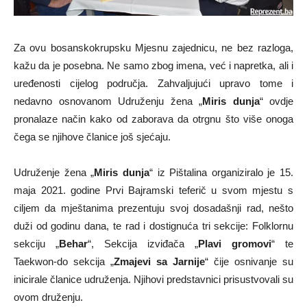
Za ovu bosanskokrupsku Mjesnu zajednicu, ne bez razloga,
kažu da je posebna. Ne samo zbog imena, već i napretka, ali i
uređenosti cijelog područja. Zahvaljujući upravo tome i
nedavno osnovanom Udruženju žena „
Miris dunja
“ ovdje
pronalaze način kako od zaborava da otrgnu što više onoga
čega se njihove članice još sjećaju.
Udruženje žena „
Miris dunja
“ iz Pištalina organiziralo je 15.
maja 2021. godine Prvi Bajramski teferič u svom mjestu s
ciljem da mještanima prezentuju svoj dosadašnji rad, nešto
duži od godinu dana, te rad i dostignuća tri sekcije: Folklornu
sekciju „
Behar
“, Sekcija izviđača „
Plavi gromovi
“ te
Taekwon-do sekcija „
Zmajevi sa Jarnije
“ čije osnivanje su
inicirale članice udruženja. Njihovi predstavnici prisustvovali su
ovom druženju.