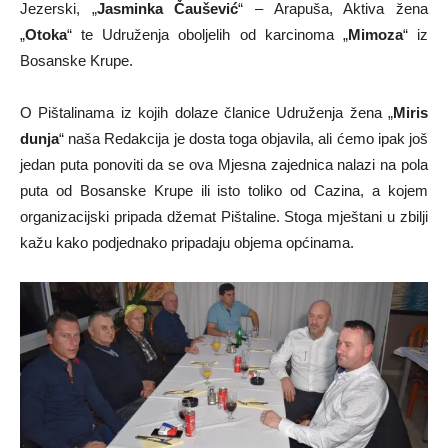
Jezerski, „
Jasminka Čaušević
“ – Arapuša, Aktiva žena
„
Otoka
“ te Udruženja oboljelih od karcinoma „
Mimoza
“ iz
Bosanske Krupe.
O Pištalinama iz kojih dolaze članice Udruženja žena „
Miris
dunja
“ naša Redakcija je dosta toga objavila, ali ćemo ipak još
jedan puta ponoviti da se ova Mjesna zajednica nalazi na pola
puta od Bosanske Krupe ili isto toliko od Cazina, a kojem
organizacijski pripada džemat Pištaline. Stoga mještani u zbilji
kažu kako podjednako pripadaju objema općinama.