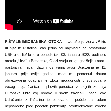
PIŠTALINE/BOSANSKA OTOKA
– Udruženje žena „
Miris
dunja
“ iz Pištalina, kao jedno od najmlađih na prostorima
USK-a obilježilo je u ponedjeljak, 03. januara 2022. godine u
motelu „
Una
“ u Bosanskoj Otoci svoju drugu godišnjicu rada i
postojanja. Tačan datum osnivanja ovog Udruženja je 11.
januara prije dvije godine, međutim, pomenuti datum
obilježavanja odabran je zbog mogućnosti prisustvovanja
većeg broja članica i njihovih porodica iz brojnih zemalja
Europske unije koji borave u svom zavičaju. Inače, ovo
Udruženje iz Pištalina je osnovano i počelo sa radom
neposredno pred početak pandemije prouzrokovane korona