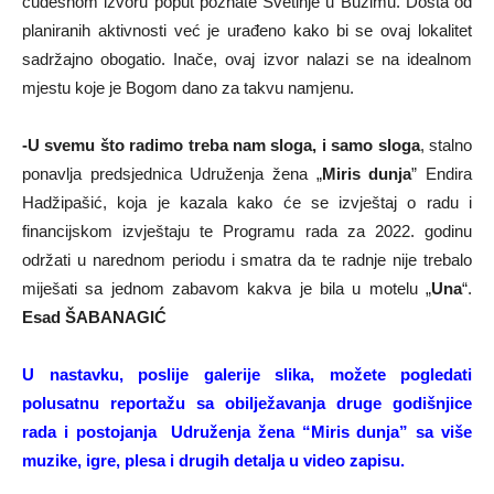
čudesnom izvoru poput poznate Svetinje u Bužimu. Dosta od
planiranih aktivnosti već je urađeno kako bi se ovaj lokalitet
sadržajno obogatio. Inače, ovaj izvor nalazi se na idealnom
mjestu koje je Bogom dano za takvu namjenu.
-U svemu što radimo treba nam sloga, i samo sloga
, stalno
ponavlja predsjednica Udruženja žena „
Miris dunja
” Endira
Hadžipašić, koja je kazala kako će se izvještaj o radu i
financijskom izvještaju te Programu rada za 2022. godinu
održati u narednom periodu i smatra da te radnje nije trebalo
miješati sa jednom zabavom kakva je bila u motelu „
Una
“.
Esad ŠABANAGIĆ
U nastavku, poslije galerije slika, možete pogledati
polusatnu reportažu sa obilježavanja druge godišnjice
rada i postojanja Udruženja žena “Miris dunja” sa više
muzike, igre, plesa i drugih detalja u video zapisu.