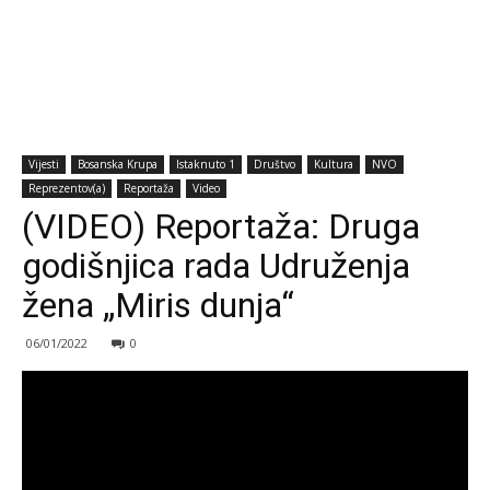
Vijesti
Bosanska Krupa
Istaknuto 1
Društvo
Kultura
NVO
Reprezentov(a)
Reportaža
Video
(VIDEO) Reportaža: Druga
godišnjica rada Udruženja
žena „Miris dunja“
06/01/2022
0