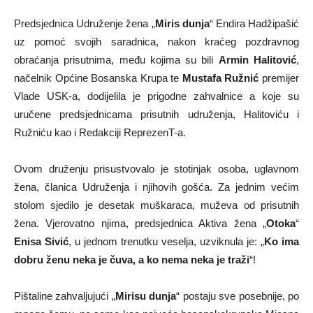
Predsjednica Udruženje žena „
Miris dunja
“ Endira Hadžipašić
uz pomoć svojih saradnica, nakon kraćeg pozdravnog
obraćanja prisutnima, među kojima su bili
Armin Halitović
,
načelnik Općine Bosanska Krupa te
Mustafa Ružnić
premijer
Vlade USK-a, dodijelila je prigodne zahvalnice a koje su
uručene predsjednicama prisutnih udruženja, Halitoviću i
Ružniću kao i Redakciji ReprezenT-a.
Ovom druženju prisustvovalo je stotinjak osoba, uglavnom
žena, članica Udruženja i njihovih gošća. Za jednim većim
stolom sjedilo je desetak muškaraca, muževa od prisutnih
žena. Vjerovatno njima, predsjednica Aktiva žena „
Otoka
“
Enisa Sivić
, u jednom trenutku veselja, uzviknula je: „
Ko ima
dobru ženu neka je čuva, a ko nema neka je traži
“!
Pištaline zahvaljujući „
Mirisu dunja
“ postaju sve posebnije, po