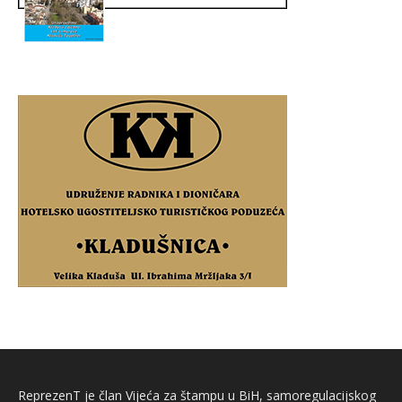
ReprezenT je član Vijeća za štampu u BiH, samoregulacijskog