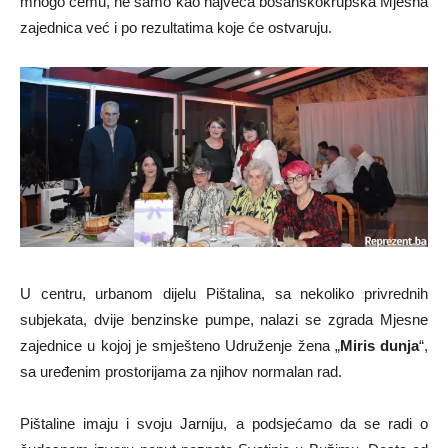
mnogo čemu, ne samo kao najveća bosanskokrupska Mjesna
zajednica već i po rezultatima koje će ostvaruju.
U centru, urbanom dijelu Pištalina, sa nekoliko privrednih
subjekata, dvije benzinske pumpe, nalazi se zgrada Mjesne
zajednice u kojoj je smješteno Udruženje žena „
Miris dunja
“,
sa uređenim prostorijama za njihov normalan rad.
Pištaline imaju i svoju Jarniju, a podsjećamo da se radi o