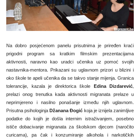
Na dobro posjećenom panelu prisutnima je priređen kraći
prigodni program sa kratkim filmskim prezentacijama
aktivnosti, naravno kao uradci učenika uz pomoć svojih
nastavnika-mentora. Prikazani su uglavnom prizori u blizini i
oko škole te apeli učenika da se takvo stanje mijenja. Granica
tolerancije, kazala je direktorica škole
Edina Dizdarević
,
prelazi onog trenutka kada aktivnosti migranata prelaze u
neprimjereno i nasilno ponašanje između njih uglavnom.
Prisutna psihologinja
Džanana Đogić
koja je iznijela zanimljive
podatke do kojih je došla internim istraživanjem, posebno
ističe dobacivanje migranata za školskom djecom (naročito
curicama), pa čak i konzumiranje alkohola i narkotičkih