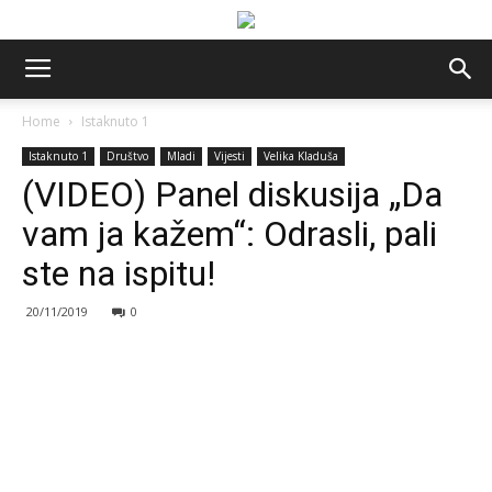
Home
Istaknuto 1
Istaknuto 1
Društvo
Mladi
Vijesti
Velika Kladuša
(VIDEO) Panel diskusija „Da
vam ja kažem“: Odrasli, pali
ste na ispitu!
20/11/2019
0