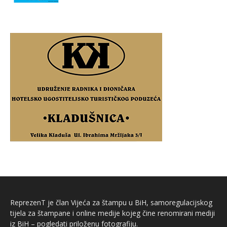
ReprezenT je član Vijeća za štampu u BiH, samoregulacijskog
tijela za štampane i online medije kojeg čine renomirani mediji
iz BiH – pogledati priloženu fotografiju.