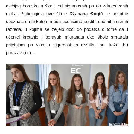
dječijeg boravka u školi, od sigurnosnih pa do zdravstvenih
rizika. Psihologinja ove škole
Džanana Đogić
, je prisutne
upoznala sa anketom među učenicima šestih, sedmih i osmih
razreda, u kojima se željelo doći do podatka o tome da li
učenici kretanje i boravak migranata oko škole smatraju
prijetnjom po vlastitu sigurnost, a rezultati su, kaže, bili
poražavajući…