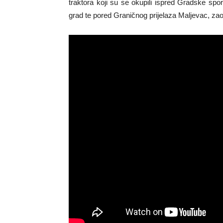
traktora koji su se okupili ispred Gradske sp
grad te pored Graničnog prijelaza Maljevac, z