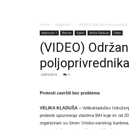
Home
Istaknuto 1
(VIDEO) Održani mirni protesti
Istaknuto 1
Novine
Vijesti
Velika Kladuša
Video
(VIDEO) Održani
poljoprivrednik
24/05/2016
0
Protesti završili bez problema
VELIKA KLADUŠA –
Velikokladuško Udruženje
proteste upozorenja vlastima BiH koje im od 201
organizirani su širom Unsko-sanskog kantona.