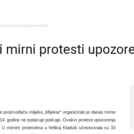
 upozorenja poljoprivrednika
 mirni protesti upozor
a
 proizvođača mlijeka „Mljekar“ organiziralo je danas mirne
4. godine ne isplaćuje poticaje. Ovakvi protesti upozorenja
 U mirnim protestima u Velikoj Kladuši učestvovala su 33