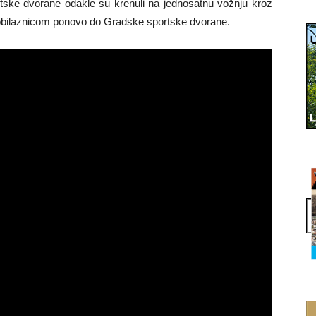
ortske dvorane odakle su krenuli na jednosatnu vožnju kroz
aobilaznicom ponovo do Gradske sportske dvorane.