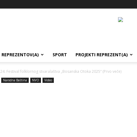
REPREZENTOV(A)
SPORT
PROJEKTI REPREZENT(A)
24. Festival folklornog stvaralaštva „Bosanska Otoka 2025“ (Prvo veče)
Narodna Baština
NVO
Video