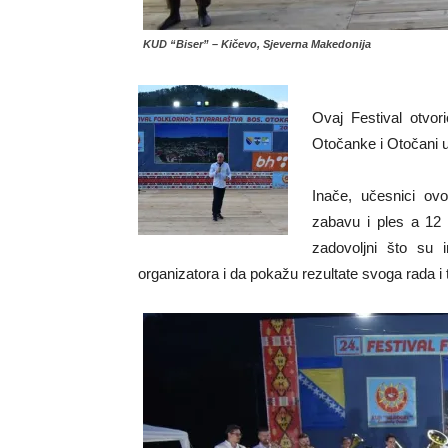
KUD “Biser” – Kičevo, Sjeverna Makedonija
Ovaj Festival otvor
Otočanke i Otočani u
Inače, učesnici ovog
zabavu i ples a 12 K
zadovoljni što su 
organizatora i da pokažu rezultate svoga rada i 