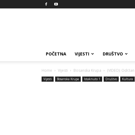
Reprezent
POČETNA
VIJESTI
DRUŠTVO
Home
Vijesti
Bosanska Krupa
(VIDEO): Održan 
Vijesti
Bosanska Krupa
Istaknuto 1
Društvo
Kultura