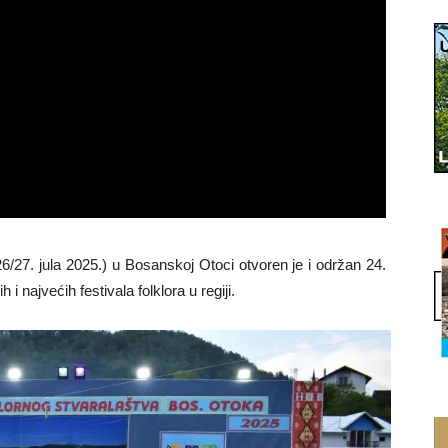
6/27. jula 2025.) u Bosanskoj Otoci otvoren je i održan 24.
 i najvećih festivala folklora u regiji.