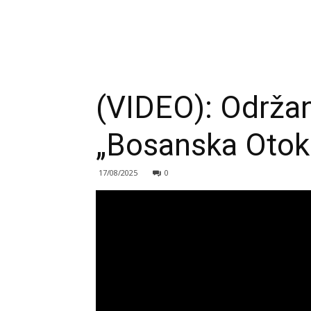
(VIDEO): Održan 
„Bosanska Otok
17/08/2025
0