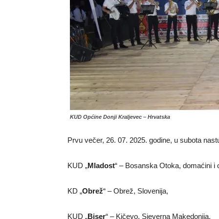
KUD Općine Donji Kraljevec – Hrvatska
Prvu večer, 26. 07. 2025. godine, u subota nast
KUD „
Mladost
“ – Bosanska Otoka, domaćini i o
KD „
Obrež
“ – Obrež, Slovenija,
KUD „
Biser
“ – Kičevo, Sjeverna Makedonija,