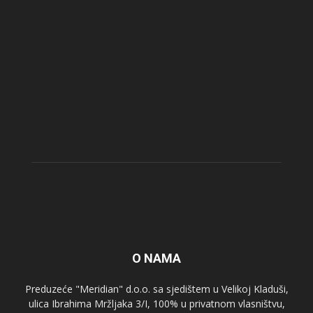
O NAMA
Preduzeće "Meridian" d.o.o. sa sjedištem u Velikoj Kladuši,
ulica Ibrahima Mržljaka 3/I, 100% u privatnom vlasništvu,