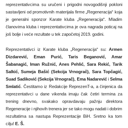
reprezentativcima su uručeni i prigodni novogodišnji pokloni
sastavljeni od promotivnih materijala firme „Regeneracija“ koja
je generalni sponzor Karate kluba „Regeneracija“. Mladim
članovima kluba i reprezentativcima je ova nagrada poticaj na
još bolje i veće rezultate u tek započetoj 2019. godini.
Reprezentativci iz Karate kluba „Regeneracija“ su:
Armen
Dizdarević, Eman Purić, Taris Beganović, Amar
Šabanagić, Iman Ružnić, Anes Pehlić, Sara Rekić, Tarik
Salkić, Sumeja Bašić (Sekcija Vrnograč), Sara Topčagić,
Suad Sadiković (Sekcija Vrnograč), Ema Nadarević
i
Selma
Smlatić
. Čestitamo iz Redakcije ReprezenT-a, a činjenica da
reprezentativci u dane vikenda imaju čak četiri termina za
trening dnevno, svakako opravdavaju pažnju direktora
Regeneracije i njihovih trenera jer se tako mogu nadati i dobrim
rezultatima sa nastupa Reprezentacije BiH. Sretno ka tom
cilju!
E. Š.