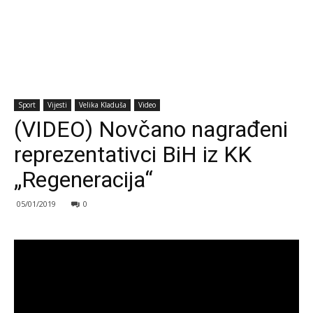
Sport
Vijesti
Velika Kladuša
Video
(VIDEO) Novčano nagrađeni
reprezentativci BiH iz KK
„Regeneracija“
05/01/2019
0