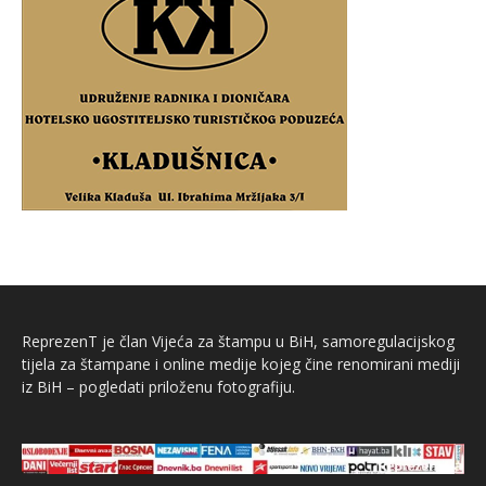
ReprezenT je član Vijeća za štampu u BiH, samoregulacijskog
tijela za štampane i online medije kojeg čine renomirani mediji
iz BiH – pogledati priloženu fotografiju.