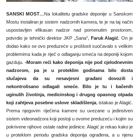
SANSKI MOST…
Na lokalitetu gradske deponije u Sanskom
Mostu instaliran je sistem nadzornih kamera, te je na taj način
uspostavljen efikasan nadzor nad pomenutim prostorom,
potvrdio je tehnički direktor JKP „Sana“,
Faruk Alagić
. On je
dodao kako se ovo preduzeće u prošlosti suočavalo s velikim
problemima kada je riječ o odlaganju smeća na deponiji kojom
gazduju.
-Moram reći kako deponija nije pod cjelodnevnim
nadzorom, pa je u proteklim godinama bilo dosta
slučajeva da su nesavjesni građani dovozili i
nekontrolisano odlagali smeće. Bilo je tu i bačenih
uginulih životinja, medicinskog i drugog opasnog otpada
koji zahtjeva posebne uslove skladištenja
, istakao je Alagić.
Prema njegovim riječima kamere su uvezane u jedinstven
sistem videonadzora koji postoji u ovome preduzeću i kojim su
pokrivene njihove ostale radne jedinice. Alagić je rekao kako je
u proteklom periodu gradska deponija ograđena, a u njenu