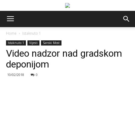
Home
Istaknuto 1
Istaknuto 1
Vijesti
Sanski Most
Video nadzor nad gradskom
deponijom
10/02/2018
0