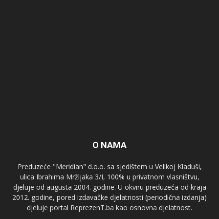
O NAMA
Preduzeće "Meridian" d.o.o. sa sjedištem u Velikoj Kladuši,
ulica Ibrahima Mržljaka 3/I, 100% u privatnom vlasništvu,
djeluje od augusta 2004. godine. U okviru preduzeća od kraja
2012. godine, pored izdavačke djelatnosti (periodična izdanja)
djeluje portal ReprezenT.ba kao osnovna djelatnost.