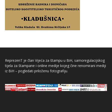
ReprezenT je član Vijeća za štampu u BiH, samoregulacijskog
tijela za štampane i online medije kojeg čine renomirani mediji
iz BiH – pogledati priloženu fotografiju.