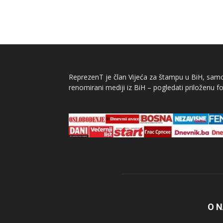
ReprezenT je član Vijeća za štampu u BiH, samor
renomirani mediji iz BiH – pogledati priloženu fo
O 