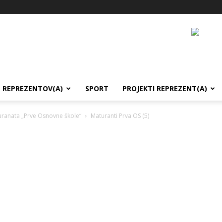
REPREZENTOV(A)
SPORT
PROJEKTI REPREZENT(A)
turanata „Prve Osnovne škole“
Maturanti Prva OS (5)