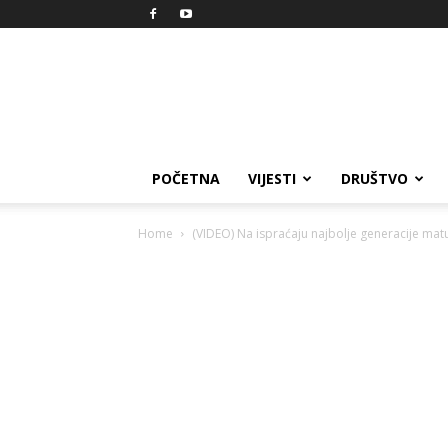
Reprezent
POČETNA
VIJESTI
DRUŠTVO
Home
(VIDEO) Na ispraćaju najbolje generacije ma