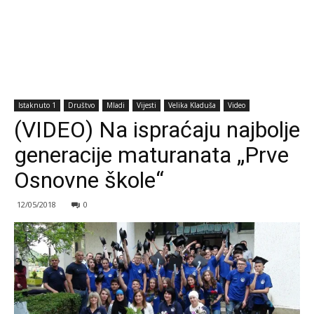
Istaknuto 1
Društvo
Mladi
Vijesti
Velika Kladuša
Video
(VIDEO) Na ispraćaju najbolje
generacije maturanata „Prve
Osnovne škole“
12/05/2018
0