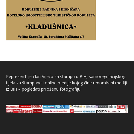
ReprezenT je član Vijeća za štampu u BiH, samoregulacijskog
tijela za štampane i online medije kojeg čine renomirani mediji
iz BiH – pogledati priloženu fotografiju.