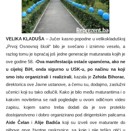
VELIKA KLADUŠA
– Jučer kasno popodne u velikokladuškoj
„Prvoj Osnovnoj školi“ bilo je svečano i iznimno veselo, a
razlog tomu je ispraćaj još jedne generacije maturanata kojih je
ove godine 58.
-Ova manifestacija ostaće upamćena, ako ne
u cijeloj BiH, onda sigurno u USK-u, po načinu na koji
smo istu organizirali i realizirali
, kazala je
Zehida Bihorac
,
direktorica ove Javne ustanove, a čemu su, dodajmo, zaslužni
učenici koji su tako odlučili. Kako je bilo među maturantima i o
kakvim novitetima se radi pogledajte u ovom odličnom video
zapisu, kojem samo treba dodati da je sve proteklo
dostojanstveno i dobro organizirano pod dirigentskim palicama
Aide Čelan
i
Alije Badića
koji su izveli ove maturante do
njihove prve životne raskrsnice, sa koje i nije teško otići u