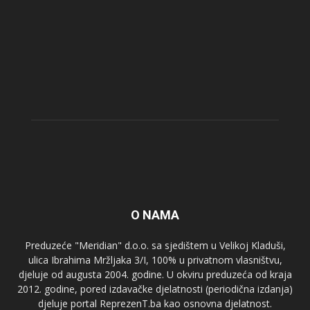
O NAMA
Preduzeće "Meridian" d.o.o. sa sjedištem u Velikoj Kladuši,
ulica Ibrahima Mržljaka 3/I, 100% u privatnom vlasništvu,
djeluje od augusta 2004. godine. U okviru preduzeća od kraja
2012. godine, pored izdavačke djelatnosti (periodična izdanja)
djeluje portal ReprezenT.ba kao osnovna djelatnost.